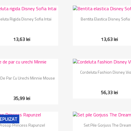
Vizualizare rapida
Vizualizare rapida


eluta Rigida Disney Sofia Intai
Bentita Elastica Disney Sofia 
13,63 lei
13,63 lei
Vizualizare rapida

Cordeluta Fashion Disney Vio
Vizualizare rapida

De Par Cu Urechi Minnie Mouse
56,33 lei
35,99 lei
EPUIZAT
Vizualizare rapida
Vizualizare rapida


Prosop Princess Rapunzel
Set Pile Gorjuss The Drea