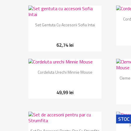
Cord
Vizualizare rapida

Set Gentuta Cu Accesorii Sofia Intai
62,74 lei
Vizualizare rapida

Cordeluta Urechi Minnie Mouse
Cleme 
49,99 lei
STOC 
Vizualizare rapida

Set De Accesorii Pentru Par Cu Strumfita