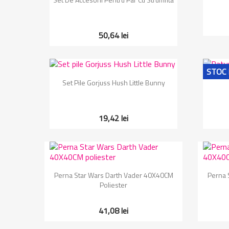
50,64 lei
STOC 
Vizualizare rapida

Set Pile Gorjuss Hush Little Bunny
19,42 lei
Vizualizare rapida

Perna Star Wars Darth Vader 40X40CM
Perna 
Poliester
41,08 lei