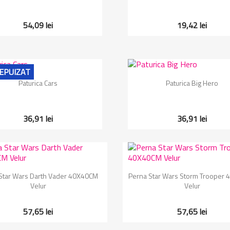
54,09 lei
19,42 lei
EPUIZAT
Vizualizare rapida
Vizualizare rapida


Paturica Cars
Paturica Big Hero
36,91 lei
36,91 lei
Vizualizare rapida
Vizualizare rapida


Star Wars Darth Vader 40X40CM
Perna Star Wars Storm Trooper
Velur
Velur
57,65 lei
57,65 lei