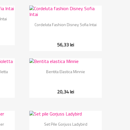
Intai
Vizualizare rapida

Cordeluta Fashion Disney Sofia Intai
56,33 lei
Vizualizare rapida

letta
Bentita Elastica Minnie
20,34 lei
Vizualizare rapida

mer
Set Pile Gorjuss Ladybird