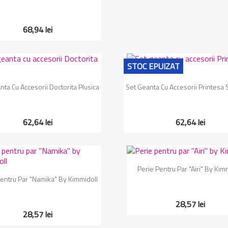
68,94 lei
STOC EPUIZAT
Vizualizare rapida
Vizualizare rapida


nta Cu Accesorii Doctorita Plusica
Set Geanta Cu Accesorii Printesa S
62,64 lei
62,64 lei
Vizualizare rapida

Perie Pentru Par "Airi" By Kim
Vizualizare rapida

entru Par "Namika" By Kimmidoll
28,57 lei
28,57 lei