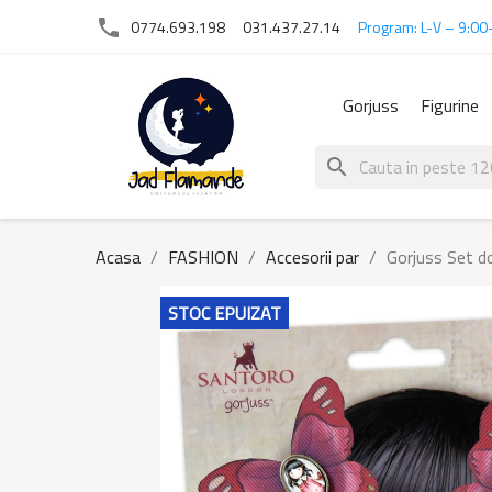
phone
0774.693.198
031.437.27.14
Program: L-V – 9:00
Gorjuss
Figurine
search
Acasa
FASHION
Accesorii par
Gorjuss Set do
STOC EPUIZAT