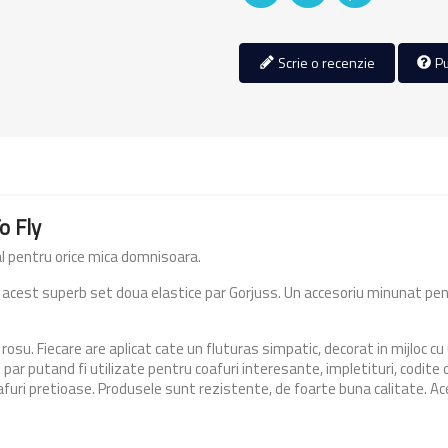
Scrie o recenzie
Pu
o Fly
al pentru orice mica domnisoara.
 acest superb set doua elastice par Gorjuss. Un accesoriu minunat pent
 rosu. Fiecare are aplicat cate un fluturas simpatic, decorat in mijloc 
par putand fi utilizate pentru coafuri interesante, impletituri, codite or
afuri pretioase. Produsele sunt rezistente, de foarte buna calitate. A