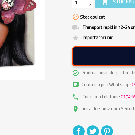

STOC EPU

Stoc epuizat
Transport rapid in 12-24 o
local_shipping
Importator unic
grade
Produse originale, preturi 
check_circle_outline
Comanda prin Whatsapp
0
chat
Comanda telefonic:
0774.6
phone
ridica din showroom Sema Pa
place
Distribuiti
Tweet
Pinterest