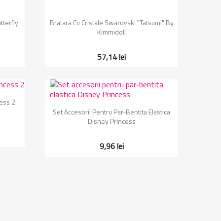
Vizualizare rapida

tterfly
Bratara Cu Cristale Swarovski "Tatsumi" By
Kimmidoll
57,14 lei
cess 2
Vizualizare rapida

Set Accesorii Pentru Par-Bentita Elastica
Disney Princess
9,96 lei