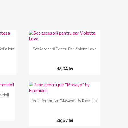
Vizualizare rapida

ofia Intai
Set Accesorii Pentru Par Violetta Love
32,94 lei
midoll
Vizualizare rapida

Perie Pentru Par "Masayo" By Kimmidoll
28,57 lei