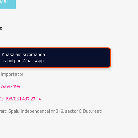
IZAT
re
Apasa aici si comanda
rapid prin WhatsApp
de importator
774693198
93.198
/
031.437.27.14
rc, Spaiul Independentei nr 319, sector 6, Bucuresti