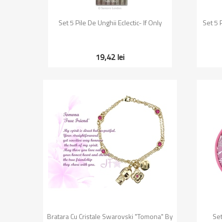
Vizualizare rapida

Set 5 Pile De Unghii Eclectic- If Only
Set 5 
19,42 lei
Vizualizare rapida

Bratara Cu Cristale Swarovski "Tomona" By
Set