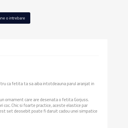
ne o intrebare
ru ca fetita ta sa aiba intotdeauna parul aranjat in
cu un ornament care are desenata o fetita Gorjuss.
i coc. Chic si foarte practice, aceste elastice par
cest set deosebit poate fi daruit cadou unei simpatice