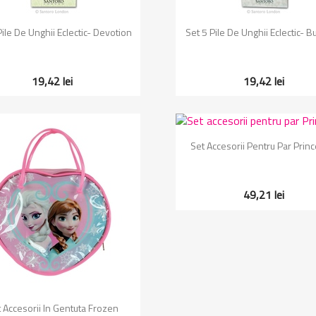
Vizualizare rapida
Vizualizare rapida


Pile De Unghii Eclectic- Devotion
Set 5 Pile De Unghii Eclectic- Bu
19,42 lei
19,42 lei
Vizualizare rapida

Set Accesorii Pentru Par Prin
49,21 lei
Vizualizare rapida

 Accesorii In Gentuta Frozen