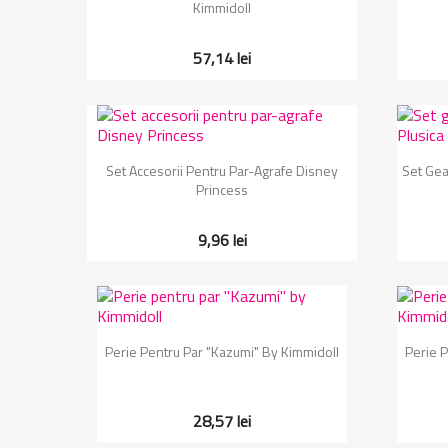
Kimmidoll
57,14 lei
Vizualizare rapida

Set Accesorii Pentru Par-Agrafe Disney
Set Gea
Princess
9,96 lei
Vizualizare rapida

Perie Pentru Par "Kazumi" By Kimmidoll
Perie P
28,57 lei