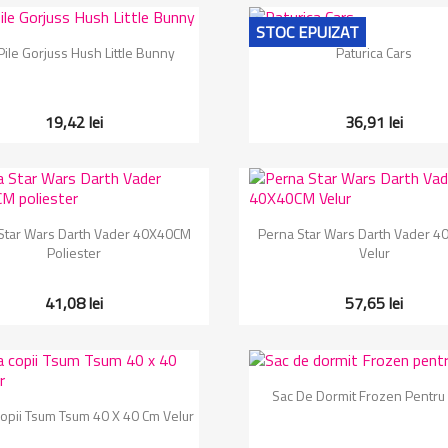
STOC EPUIZAT
Vizualizare rapida
Vizualizare rapida


Pile Gorjuss Hush Little Bunny
Paturica Cars
19,42 lei
36,91 lei
Vizualizare rapida
Vizualizare rapida


Star Wars Darth Vader 40X40CM
Perna Star Wars Darth Vader 
Poliester
Velur
41,08 lei
57,65 lei
Vizualizare rapida

Sac De Dormit Frozen Pentru 
Vizualizare rapida

opii Tsum Tsum 40 X 40 Cm Velur