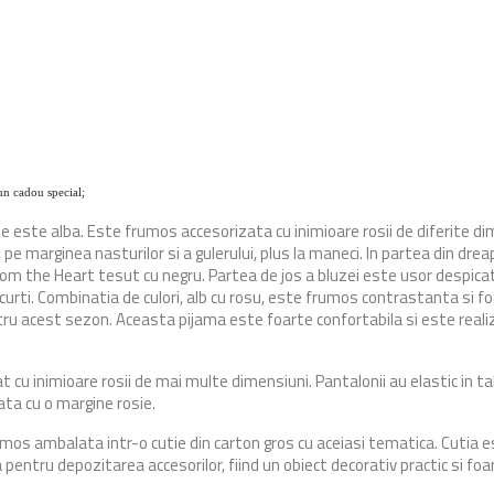
un cadou special;
este alba. Este frumos accesorizata cu inimioare rosii de diferite dim
, pe marginea nasturilor si a gulerului, plus la maneci. In partea din dr
rom the Heart tesut cu negru. Partea de jos a bluzei este usor despica
rti. Combinatia de culori, alb cu rosu, este frumos contrastanta si foa
ru acest sezon. Aceasta pijama este foarte confortabila si este realiz
 cu inimioare rosii de mai multe dimensiuni. Pantalonii au elastic in tali
ta cu o margine rosie.
s ambalata intr-o cutie din carton gros cu aceiasi tematica. Cutia es
a pentru depozitarea accesorilor, fiind un obiect decorativ practic si 