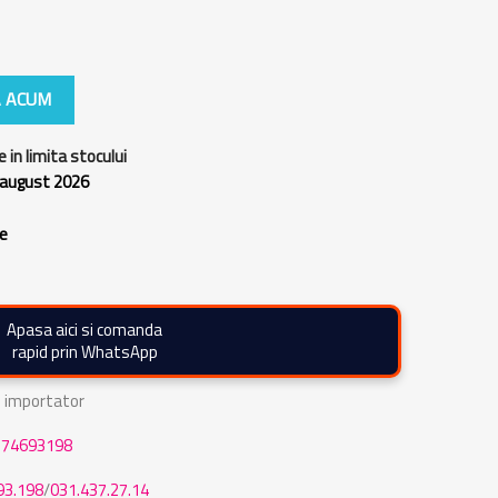
 ACUM
e in limita stocului
 august 2026
re
Apasa aici si comanda
rapid prin WhatsApp
de importator
774693198
93.198
/
031.437.27.14