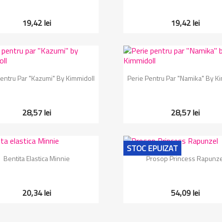
19,42 lei
19,42 lei
Vizualizare rapida
Vizualizare rapida


Pentru Par "Kazumi" By Kimmidoll
Perie Pentru Par "Namika" By K
28,57 lei
28,57 lei
STOC EPUIZAT
Vizualizare rapida
Vizualizare rapida


Bentita Elastica Minnie
Prosop Princess Rapunze
20,34 lei
54,09 lei