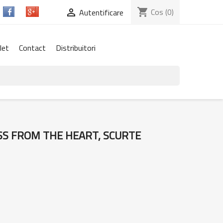
shopping_cart
Cos
(0)

Autentificare
let
Contact
Distribuitori
SS FROM THE HEART, SCURTE