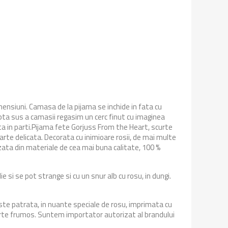
ensiuni. Camasa de la pijama se inchide in fata cu
eapta sus a camasii regasim un cerc finut cu imaginea
ta in parti.Pijama fete Gorjuss From the Heart, scurte
rte delicata. Decorata cu inimioare rosii, de mai multe
ata din materiale de cea mai buna calitate, 100 %
e si se pot strange si cu un snur alb cu rosu, in dungi.
te patrata, in nuante speciale de rosu, imprimata cu
foarte frumos. Suntem importator autorizat al brandului