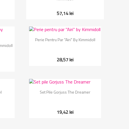
57,14 lei
Vizualizare rapida

Perie Pentru Par "Airi" By Kimmidoll
immidoll
28,57 lei
Vizualizare rapida

l
Set Pile Gorjuss The Dreamer
19,42 lei