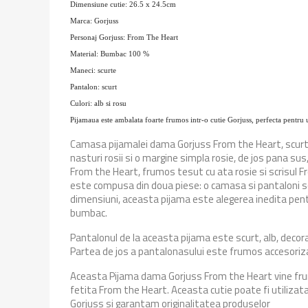
Dimensiune cutie: 26.5 x 24.5cm
Marca: Gorjuss
Personaj Gorjuss: From The Heart
Material: Bumbac 100 %
Maneci: scurte
Pantalon: scurt
Culori: alb si rosu
Pijamaua este ambalata foarte frumos intr-o cutie Gorjuss, perfecta pentru 
Camasa pijamalei dama Gorjuss From the Heart, scurte 
nasturi rosii si o margine simpla rosie, de jos pana sus
From the Heart, frumos tesut cu ata rosie si scrisul F
este compusa din doua piese: o camasa si pantaloni scu
dimensiuni, aceasta pijama este alegerea inedita pent
bumbac.
Pantalonul de la aceasta pijama este scurt, alb, decorat
Partea de jos a pantalonasului este frumos accesoriza
Aceasta Pijama dama Gorjuss From the Heart vine frumo
fetita From the Heart. Aceasta cutie poate fi utilizat
Gorjuss si garantam originalitatea produselor