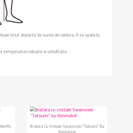
ebuie tinut departe de surse de caldura. A se spala la
de temperaturi ridicate si umiditate.
Vizualizare rapida

tterfly
Bratara Cu Cristale Swarovski "Tatsumi" By
Kimmidoll