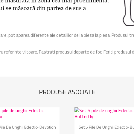
e, pot aparea diferente ale detaliilor de la piesa la piesa. Produsul tr
ru referinte viitoare. Pastrati produsul departe de foc. Feriti produsul 
PRODUSE ASOCIATE
Vizualizare rapida
Vizualizare rapida


Pile De Unghii Eclectic- Devotion
Set 5 Pile De Unghii Eclectic- Bu