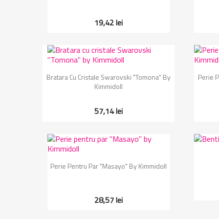
19,42 lei
Vizualizare rapida

Bratara Cu Cristale Swarovski "Tomona" By
Perie 
Kimmidoll
57,14 lei
Vizualizare rapida

Perie Pentru Par "Masayo" By Kimmidoll
28,57 lei