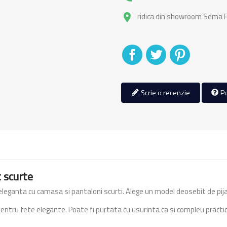
ridica din showroom Sema Pa
place
Distribuiti
Tweet
Pinterest
Scrie o recenzie
Pu
 scurte
eleganta cu camasa si pantaloni scurti. Alege un model deosebit de pi
ntru fete elegante. Poate fi purtata cu usurinta ca si compleu practic 