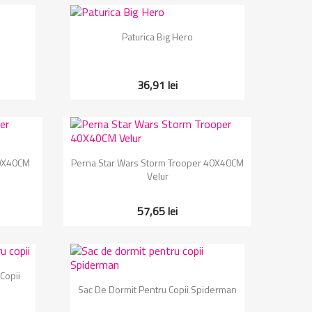
Vizualizare rapida

Paturica Big Hero
36,91 lei
Vizualizare rapida

40X40CM
Perna Star Wars Storm Trooper 40X40CM
Velur
57,65 lei
Copii
Vizualizare rapida

Sac De Dormit Pentru Copii Spiderman