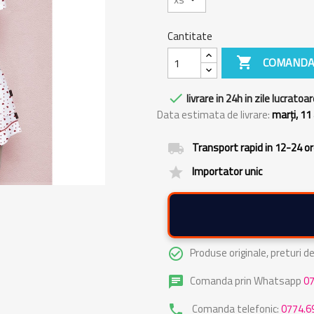
Cantitate

COMANDA

livrare in 24h in zile lucratoar
Data estimata de livrare:
marți, 11
Transport rapid in 12-24 o
local_shipping
Importator unic
grade
Produse originale, preturi 
check_circle_outline
Comanda prin Whatsapp
0
chat
Comanda telefonic:
0774.6
phone