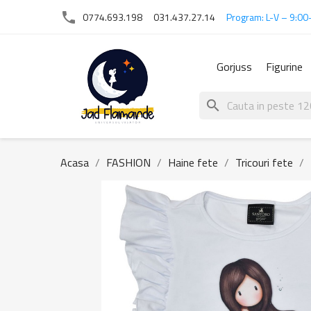
phone
0774.693.198
031.437.27.14
Program: L-V – 9:00
Gorjuss
Figurine
search
Acasa
FASHION
Haine fete
Tricouri fete