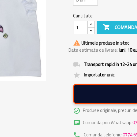
Cantitate

COMANDA

Ultimele produse in stoc
Data estimata de livrare:
luni, 10 
Transport rapid in 12-24 o
local_shipping
Importator unic
grade
Produse originale, preturi 
check_circle_outline
Comanda prin Whatsapp
0
chat
Comanda telefonic:
0774.6
phone