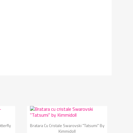
Vizualizare rapida

tterfly
Bratara Cu Cristale Swarovski "Tatsumi" By
Kimmidoll