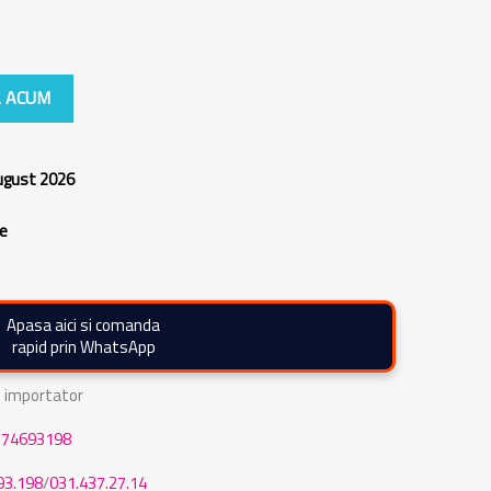
 ACUM
august 2026
re
Apasa aici si comanda
rapid prin WhatsApp
de importator
774693198
93.198
/
031.437.27.14