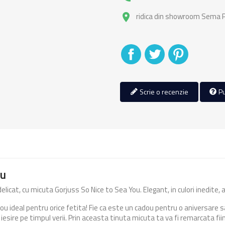
ridica din showroom Sema Pa
place
Distribuiti
Tweet
Pinterest
Scrie o recenzie
Pu
ou
delicat, cu micuta Gorjuss So Nice to Sea You. Elegant, in culori inedite
adou ideal pentru orice fetita! Fie ca este un cadou pentru o aniversar
e iesire pe timpul verii. Prin aceasta tinuta micuta ta va fi remarcata fi