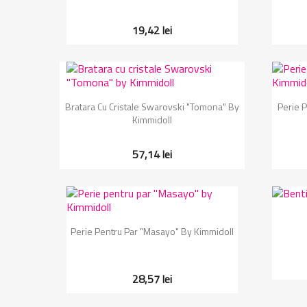
19,42 lei
Vizualizare rapida

Bratara Cu Cristale Swarovski "Tomona" By
Perie 
Kimmidoll
57,14 lei
Vizualizare rapida

Perie Pentru Par "Masayo" By Kimmidoll
28,57 lei