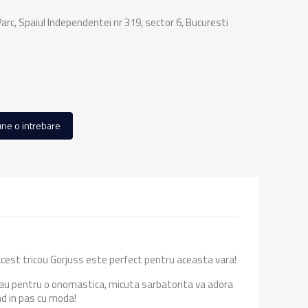
rc, Spaiul Independentei nr 319, sector 6, Bucuresti
ne o intrebare
, acest tricou Gorjuss este perfect pentru aceasta vara!
e sau pentru o onomastica, micuta sarbatorita va adora
ind in pas cu moda!