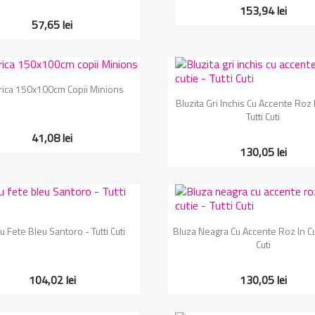
153,94 lei
57,65 lei
Vizualizare rapida

rica 150x100cm Copii Minions
Vizualizare rapida

Bluzita Gri Inchis Cu Accente Roz I
Tutti Cuti
41,08 lei
130,05 lei
Vizualizare rapida
Vizualizare rapida


 Fete Bleu Santoro - Tutti Cuti
Bluza Neagra Cu Accente Roz In Cut
Cuti
104,02 lei
130,05 lei