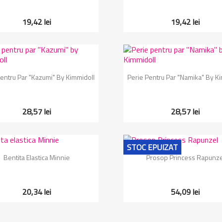
19,42 lei
19,42 lei
Vizualizare rapida
Vizualizare rapida


Pentru Par "Kazumi" By Kimmidoll
Perie Pentru Par "Namika" By K
28,57 lei
28,57 lei
STOC EPUIZAT
Vizualizare rapida
Vizualizare rapida


Bentita Elastica Minnie
Prosop Princess Rapunze
20,34 lei
54,09 lei