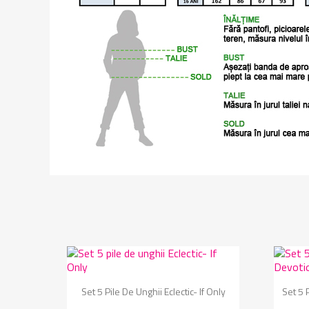
Vizualizare rapida

Set 5 Pile De Unghii Eclectic- If Only
Set 5 