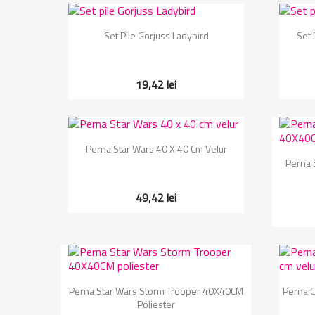
Vizualizare rapida

Set Pile Gorjuss Ladybird
Set 
19,42 lei
Vizualizare rapida

Perna Star Wars 40 X 40 Cm Velur
Perna 
49,42 lei
Vizualizare rapida

Perna Star Wars Storm Trooper 40X40CM
Perna C
Poliester