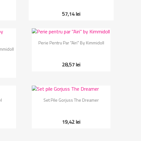
57,14 lei
Vizualizare rapida

Perie Pentru Par "Airi" By Kimmidoll
immidoll
28,57 lei
Vizualizare rapida

l
Set Pile Gorjuss The Dreamer
19,42 lei