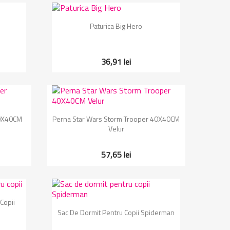
Vizualizare rapida

Paturica Big Hero
36,91 lei
Vizualizare rapida

40X40CM
Perna Star Wars Storm Trooper 40X40CM
Velur
57,65 lei
Copii
Vizualizare rapida

Sac De Dormit Pentru Copii Spiderman