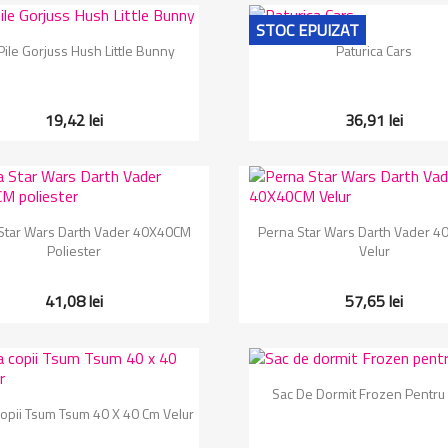
STOC EPUIZAT
Vizualizare rapida
Vizualizare rapida


Pile Gorjuss Hush Little Bunny
Paturica Cars
19,42 lei
36,91 lei
Vizualizare rapida
Vizualizare rapida


Star Wars Darth Vader 40X40CM
Perna Star Wars Darth Vader 
Poliester
Velur
41,08 lei
57,65 lei
Vizualizare rapida

Sac De Dormit Frozen Pentru 
Vizualizare rapida

opii Tsum Tsum 40 X 40 Cm Velur