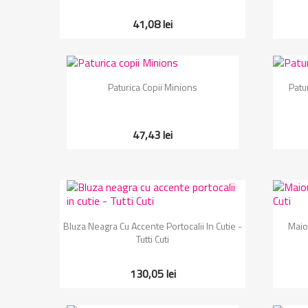
41,08 lei
Vizualizare rapida

Paturica Copii Minions
Patu
47,43 lei
Vizualizare rapida

Bluza Neagra Cu Accente Portocalii In Cutie -
Maiou
Tutti Cuti
130,05 lei