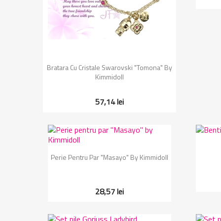
Vizualizare rapida

Bratara Cu Cristale Swarovski "Tomona" By
Kimmidoll
57,14 lei
Vizualizare rapida

Perie Pentru Par "Masayo" By Kimmidoll
28,57 lei