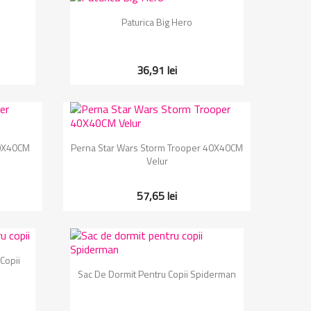
Vizualizare rapida

Paturica Big Hero
36,91 lei
Vizualizare rapida

40X40CM
Perna Star Wars Storm Trooper 40X40CM
Velur
57,65 lei
Copii
Vizualizare rapida

Sac De Dormit Pentru Copii Spiderman