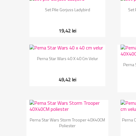
Vizualizare rapida

Set Pile Gorjuss Ladybird
Set 
19,42 lei
Vizualizare rapida

Perna Star Wars 40 X 40 Cm Velur
Perna 
49,42 lei
Vizualizare rapida

Perna Star Wars Storm Trooper 40X40CM
Perna C
Poliester