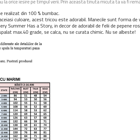
u la orice iesire pe timpul verii. Prin aceasta tinuta micuta ta va fi rem
e realizat din 100 % bumbac.
aceiasi culoare, acest tricou este adorabil. Manecile sunt forma de v
ry Summer Has a Story, in decor de adorabil de felii de pepene ros
spalat max.40 grade, se calca, nu se curata chimic. Nu se albeste!