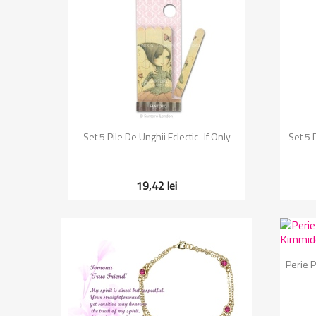
Vizualizare rapida

Set 5 Pile De Unghii Eclectic- If Only
Set 5 
19,42 lei
Perie 