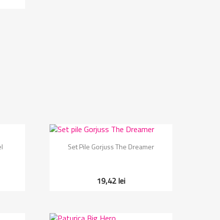
Vizualizare rapida

l
Set Pile Gorjuss The Dreamer
19,42 lei