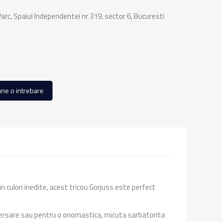
rc, Spaiul Independentei nr 319, sector 6, Bucuresti
ne o intrebare
 in culori inedite, acest tricou Gorjuss este perfect
niversare sau pentru o onomastica, micuta sarbatorita