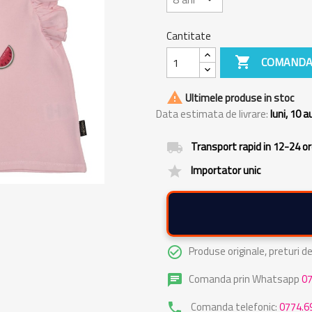
Cantitate

COMANDA

Ultimele produse in stoc
Data estimata de livrare:
luni, 10 
Transport rapid in 12-24 o
local_shipping
Importator unic
grade
Produse originale, preturi 
check_circle_outline
Comanda prin Whatsapp
0
chat
Comanda telefonic:
0774.6
phone