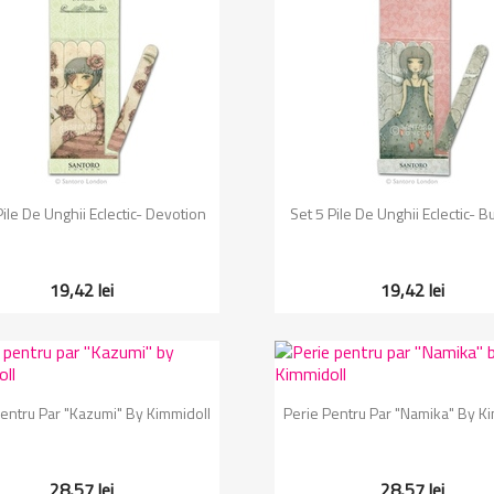
Vizualizare rapida
Vizualizare rapida


Pile De Unghii Eclectic- Devotion
Set 5 Pile De Unghii Eclectic- Bu
19,42 lei
19,42 lei
Vizualizare rapida
Vizualizare rapida


Pentru Par "Kazumi" By Kimmidoll
Perie Pentru Par "Namika" By K
28,57 lei
28,57 lei