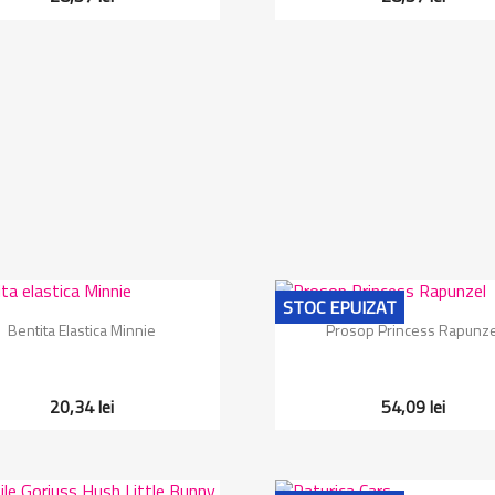
STOC EPUIZAT
Vizualizare rapida
Vizualizare rapida


Bentita Elastica Minnie
Prosop Princess Rapunze
20,34 lei
54,09 lei