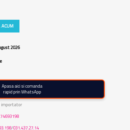
 ACUM
august 2026
re
Apasa aici si comanda
rapid prin WhatsApp
de importator
774693198
93.198
/
031.437.27.14