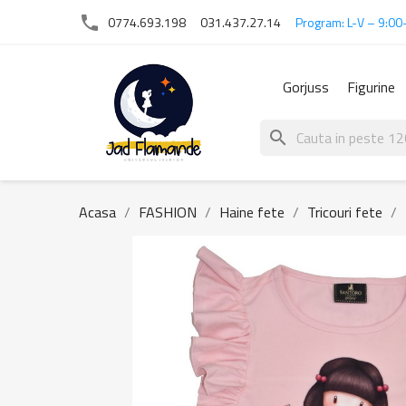
phone
0774.693.198
031.437.27.14
Program: L-V – 9:00
Gorjuss
Figurine
search
Acasa
FASHION
Haine fete
Tricouri fete