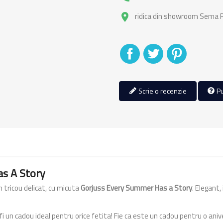
ridica din showroom Sema Pa
place
Distribuiti
Tweet
Pinterest
Scrie o recenzie
Pu
as A Story
 tricou delicat, cu micuta
Gorjuss Every Summer Has a Story
. Elegant,
i un cadou ideal pentru orice fetita! Fie ca este un cadou pentru o a