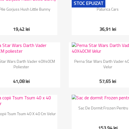
STOC EPUIZAT
Vizualizare rapida
Vizualizare rapida


Pile Gorjuss Hush Little Bunny
Paturica Cars
19,42 lei
36,91 lei
Vizualizare rapida
Vizualizare rapida


Star Wars Darth Vader 40X40CM
Perna Star Wars Darth Vader 
Poliester
Velur
41,08 lei
57,65 lei
Vizualizare rapida

Sac De Dormit Frozen Pentru 
Vizualizare rapida

opii Tsum Tsum 40 X 40 Cm Velur
153,94 lei