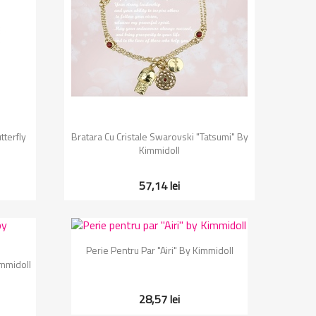
Vizualizare rapida

tterfly
Bratara Cu Cristale Swarovski "Tatsumi" By
Kimmidoll
57,14 lei
Vizualizare rapida

Perie Pentru Par "Airi" By Kimmidoll
immidoll
28,57 lei