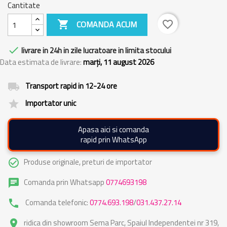
Cantitate

COMANDA ACUM
favorite_border

livrare in 24h in zile lucratoare in limita stocului
Data estimata de livrare:
marți, 11 august 2026
Transport rapid in 12-24 ore
local_shipping
Importator unic
grade
Apasa aici si comanda
rapid prin WhatsApp
Produse originale, preturi de importator
check_circle_outline
Comanda prin Whatsapp
0774693198
chat
Comanda telefonic:
0774.693.198
/
031.437.27.14
phone
ridica din showroom Sema Parc, Spaiul Independentei nr 319,
place