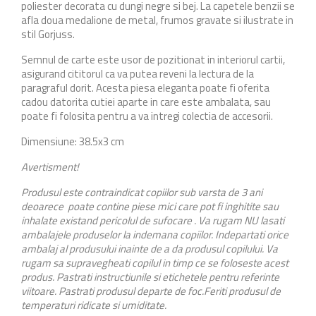
poliester decorata cu dungi negre si bej. La capetele benzii se
afla doua medalione de metal, frumos gravate si ilustrate in
stil Gorjuss.
Semnul de carte este usor de pozitionat in interiorul cartii,
asigurand cititorul ca va putea reveni la lectura de la
paragraful dorit. Acesta piesa eleganta poate fi oferita
cadou datorita cutiei aparte in care este ambalata, sau
poate fi folosita pentru a va intregi colectia de accesorii.
Dimensiune: 38.5x3 cm
Avertisment!
Produsul este contraindicat copiilor sub varsta de 3 ani
deoarece poate contine piese mici care pot fi inghitite sau
inhalate existand pericolul de sufocare . Va rugam NU lasati
ambalajele produselor la indemana copiilor. Indepartati orice
ambalaj al produsului inainte de a da produsul copilului. Va
rugam sa supravegheati copilul in timp ce se foloseste acest
produs. Pastrati instructiunile si etichetele pentru referinte
viitoare. Pastrati produsul departe de foc.Feriti produsul de
temperaturi ridicate si umiditate.