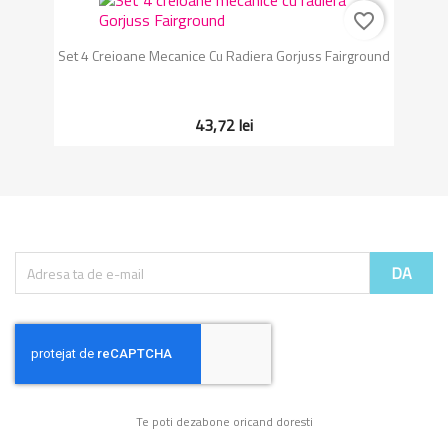
favorite_border
Set 4 Creioane Mecanice Cu Radiera Gorjuss Fairground
43,72 lei
Te poti dezabone oricand doresti