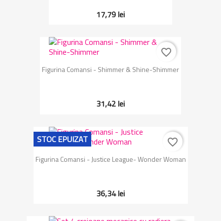
17,79 lei
favorite_border
Figurina Comansi - Shimmer & Shine-Shimmer
31,42 lei
STOC EPUIZAT
favorite_border
Figurina Comansi - Justice League- Wonder Woman
36,34 lei