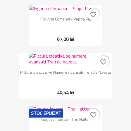
favorite_border
Figurina Comansi - Peppa Pig
67,00 lei
favorite_border
Pictura Creativa Pe Numere Avansati Tren De Naveta
40,54 lei
STOC EPUIZAT
favorite_border
Gorjuss Indecsi - The Hatter