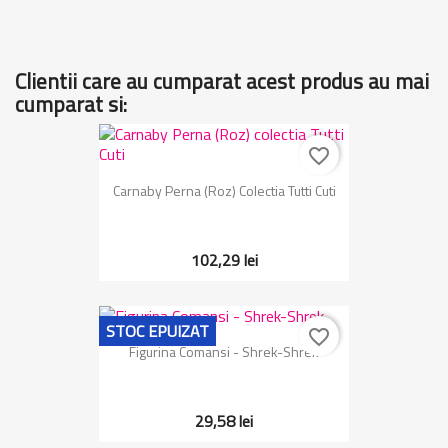
Clientii care au cumparat acest produs au mai
cumparat si:
favorite_border
Carnaby Perna (Roz) Colectia Tutti Cuti
102,29 lei
STOC EPUIZAT
favorite_border
Figurina Comansi - Shrek-Shrek
29,58 lei