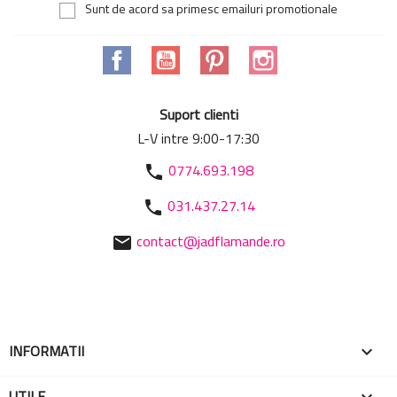
Sunt de acord sa primesc emailuri promotionale
Facebook
YouTube
Pinterest
Instagram
Suport clienti
L-V intre 9:00-17:30
0774.693.198
phone
031.437.27.14
phone
contact@jadflamande.ro
mail
INFORMATII

UTILE
