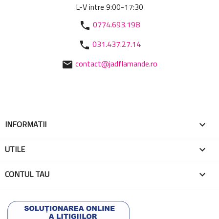
L-V intre 9:00-17:30
0774.693.198
phone
031.437.27.14
phone
contact@jadflamande.ro
mail
INFORMATII

UTILE

CONTUL TAU
