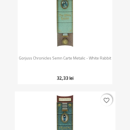
Gorjuss Chronicles Semn Carte Metalic - White Rabbit
32,33 lei
favorite_border
favorite_border