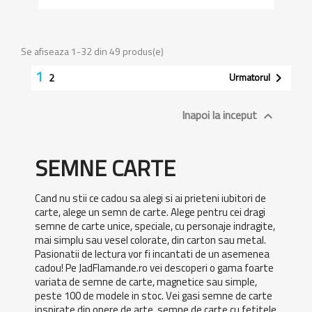
Se afiseaza 1-32 din 49 produs(e)
1
Urmatorul

2
Inapoi la inceput

SEMNE CARTE
Cand nu stii ce cadou sa alegi si ai prieteni iubitori de
carte, alege un semn de carte. Alege pentru cei dragi
semne de carte unice, speciale, cu personaje indragite,
mai simplu sau vesel colorate, din carton sau metal.
Pasionatii de lectura vor fi incantati de un asemenea
cadou! Pe JadFlamande.ro vei descoperi o gama foarte
variata de semne de carte, magnetice sau simple,
peste 100 de modele in stoc. Vei gasi semne de carte
inspirate din opere de arte, semne de carte cu fetitele