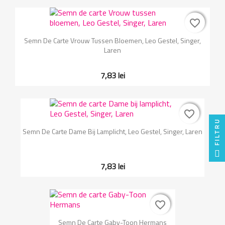
favorite_border
favorite_border
Semn De Carte Vrouw Tussen Bloemen, Leo Gestel, Singer,
Laren
7,83 lei
favorite_border
favorite_border
FILTRU
Semn De Carte Dame Bij Lamplicht, Leo Gestel, Singer, Laren
7,83 lei
favorite_border
favorite_border
Semn De Carte Gaby-Toon Hermans