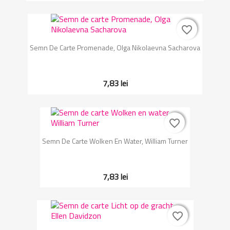
favorite_border
favorite_border
Semn De Carte Promenade, Olga Nikolaevna Sacharova
7,83 lei
favorite_border
favorite_border
Semn De Carte Wolken En Water, William Turner
7,83 lei
favorite_border
favorite_border