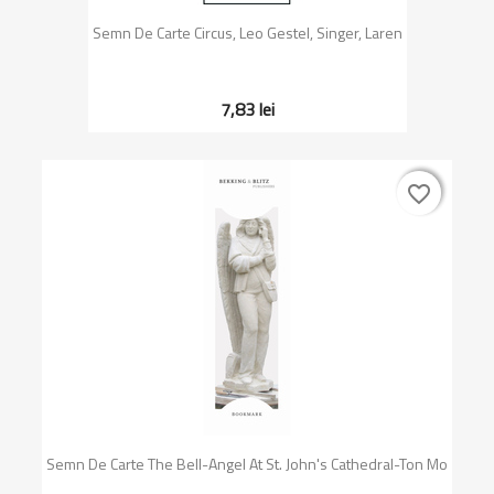
Semn De Carte Circus, Leo Gestel, Singer, Laren
7,83 lei
favorite_border
favorite_border
Semn De Carte The Bell-Angel At St. John's Cathedral-Ton Mo