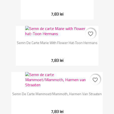
7,83 lei
favorite_border
favorite_border
Semn De Carte Marie With Flower Hat-Toon Hermans
7,83 lei
favorite_border
favorite_border
Semn De Carte Mammoet/Mammoth, Harmen Van Straaten
7,83 lei