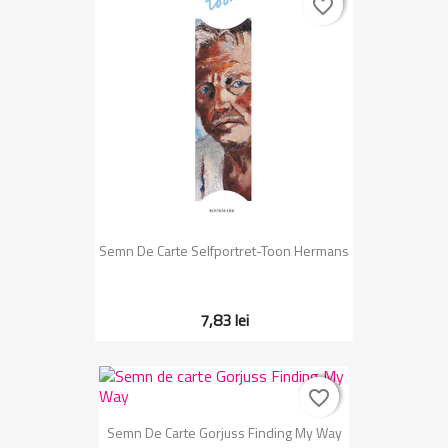
favorite_border
favorite_border
Semn De Carte Selfportret-Toon Hermans
7,83 lei
favorite_border
favorite_border
Semn De Carte Gorjuss Finding My Way