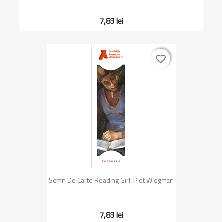
7,83 lei
favorite_border
favorite_border
Semn De Carte Reading Girl-Piet Wiegman
7,83 lei