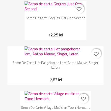
favorite_border
favorite_border
Semn De Carte Gorjuss Just One Second
12,25 lei
favorite_border
favorite_border
Semn De Carte Het Pasgeboren Lam, Anton Mauve, Singer,
Laren
7,83 lei
favorite_border
favorite_border
Semn De Carte Village Musician-Toon Hermans