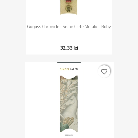
Gorjuss Chronicles Semn Carte Metalic - Ruby
32,33 lei
favorite_border
favorite_border