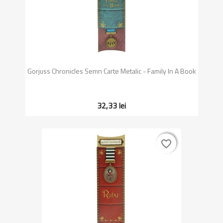
Gorjuss Chronicles Semn Carte Metalic - Family In A Book
32,33 lei
favorite_border
favorite_border