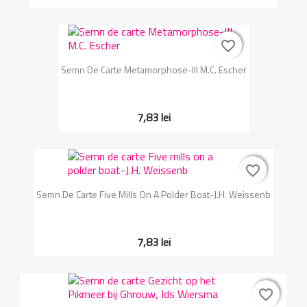
favorite_border
favorite_border
Semn De Carte Metamorphose-III M.C. Escher
7,83 lei
favorite_border
favorite_border
Semn De Carte Five Mills On A Polder Boat-J.H. Weissenb
7,83 lei
favorite_border
favorite_border