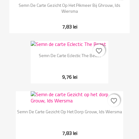
Semn De Carte Gezicht Op Het Pikmeer Bij Ghrouw, Ids
Wiersma
7,83 lei
favorite_border
favorite_border
Semn De Carte Eclectic The Beast
9,76 lei
favorite_border
favorite_border
Semn De Carte Gezicht Op Het Dorp Grouw, Ids Wiersma
7,83 lei