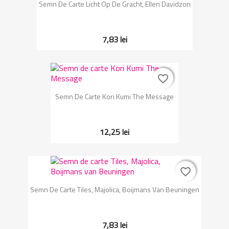
Semn De Carte Licht Op De Gracht, Ellen Davidzon
7,83 lei
favorite_border
favorite_border
Semn De Carte Kori Kumi The Message
12,25 lei
favorite_border
favorite_border
Semn De Carte Tiles, Majolica, Boijmans Van Beuningen
7,83 lei