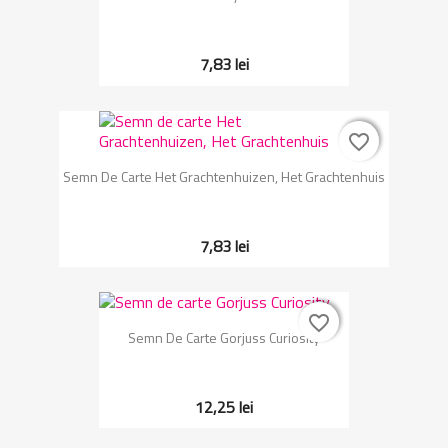
7,83 lei
favorite_border
favorite_border
Semn De Carte Het Grachtenhuizen, Het Grachtenhuis
7,83 lei
favorite_border
favorite_border
Semn De Carte Gorjuss Curiosity
12,25 lei