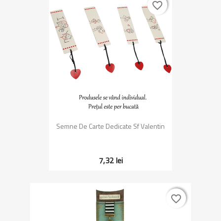
favorite_border
favorite_border
Semne De Carte Dedicate Sf Valentin
7,32 lei
favorite_border
favorite_border