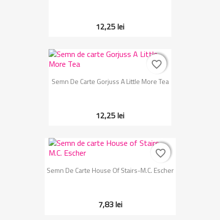
12,25 lei
favorite_border
favorite_border
Semn De Carte Gorjuss A Little More Tea
12,25 lei
favorite_border
favorite_border
Semn De Carte House Of Stairs-M.C. Escher
7,83 lei