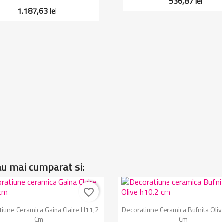
536,87 lei
1.187,63 lei
au mai cumparat si:
favorite_border
Vizualizare rapida
Vizualizare rapida


tiune Ceramica Gaina Claire H11,2
Decoratiune Ceramica Bufnita Oli
Cm
Cm