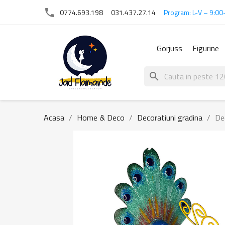
phone
0774.693.198
031.437.27.14
Program: L-V – 9:00
Gorjuss
Figurine
search
Acasa
Home & Deco
Decoratiuni gradina
De