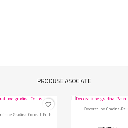
PRODUSE ASOCIATE
favorite_border
Vizualizare rapida

Decoratiune Gradina-Pau
Vizualizare rapida

ratiune Gradina-Cocos-L-Erich