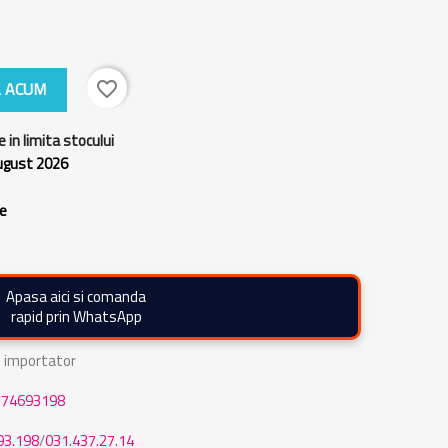
 ACUM
favorite_border
e in limita stocului
august 2026
re
Apasa aici si comanda
rapid prin WhatsApp
de importator
774693198
93.198
/
031.437.27.14