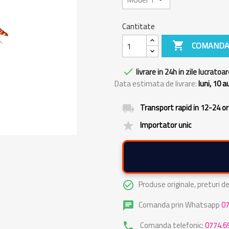
Cantitate

COMANDA

livrare in 24h in zile lucratoar
Data estimata de livrare:
luni, 10 
Transport rapid in 12-24 o
local_shipping
Importator unic
grade
Produse originale, preturi 
check_circle_outline
Comanda prin Whatsapp
0
chat
Comanda telefonic:
0774.6
phone