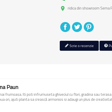
ridica din showroom Sema Pa
place
Distribuiti
Tweet
Pinterest
Scrie o recenzie
Pu
ina Paun
ai frumoasa. Iti poti infrumuseta ghiveciul cu flori, gradina sau terasa 
a ori, ajuti planta sa crească armonios si adaugi un plus de creativitat