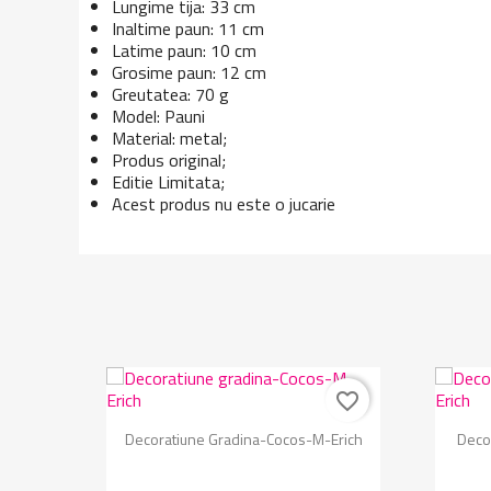
Lungime tija: 33 cm
Inaltime paun: 11 cm
Latime paun: 10 cm
Grosime paun: 12 cm
Greutatea: 70 g
Model: Pauni
Material: metal;
Produs original;
Editie Limitata;
Acest produs nu este o jucarie
favorite_border
favorite_border
Vizualizare rapida

Decoratiune Gradina-Cocos-M-Erich
Deco