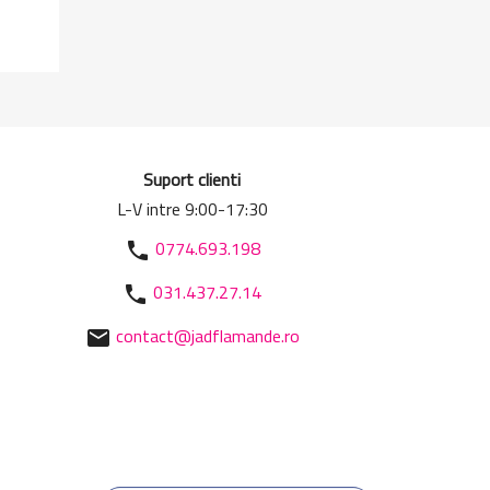
Suport clienti
L-V intre 9:00-17:30
0774.693.198
phone
031.437.27.14
phone
contact@jadflamande.ro
mail