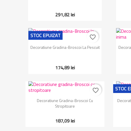
291,82 lei
STOC EPUIZAT
favorite_border
Vizualizare rapida

Decoratiune Gradina-Broscoi La Pescuit
Decora
174,89 lei
STOC E
favorite_border
Vizualizare rapida

Decoratiune Gradina-Broscoi Cu
Decorat
Stropitoare
187,09 lei