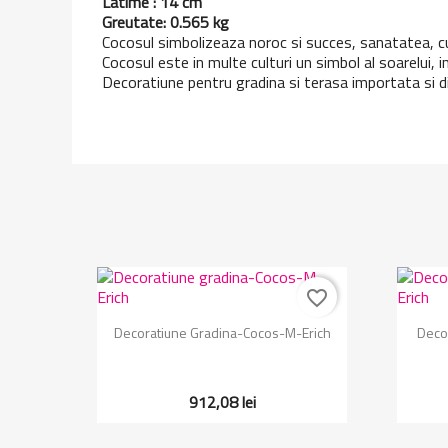
Latime : 14 cm
Greutate: 0.565 kg
Cocosul simbolizeaza noroc si succes, sanatatea, cu
Cocosul este in multe culturi un simbol al soarelui, invi
Decoratiune pentru gradina si terasa importata si d
favorite_border
Vizualizare rapida

Decoratiune Gradina-Cocos-M-Erich
Deco
912,08 lei