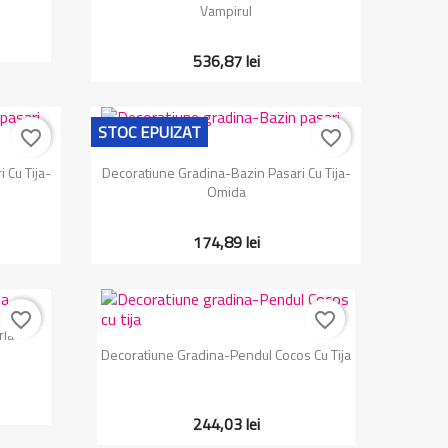
Vampirul
536,87 lei
STOC EPUIZAT
favorite_border
favorite_border
Vizualizare rapida

 Cu Tija-
Decoratiune Gradina-Bazin Pasari Cu Tija-
Omida
174,89 lei
favorite_border
favorite_border
rla
Vizualizare rapida

Decoratiune Gradina-Pendul Cocos Cu Tija
244,03 lei