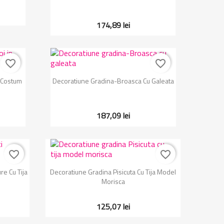
174,89 lei
favorite_border
favorite_border
Vizualizare rapida

 Costum
Decoratiune Gradina-Broasca Cu Galeata
187,09 lei
favorite_border
favorite_border
Vizualizare rapida

re Cu Tija
Decoratiune Gradina Pisicuta Cu Tija Model
Morisca
125,07 lei