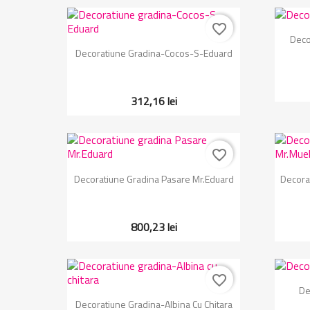
favorite_border
Deco
Vizualizare rapida

Decoratiune Gradina-Cocos-S-Eduard
312,16 lei
favorite_border
Vizualizare rapida

Decoratiune Gradina Pasare Mr.Eduard
Decora
800,23 lei
favorite_border
De
Vizualizare rapida

Decoratiune Gradina-Albina Cu Chitara