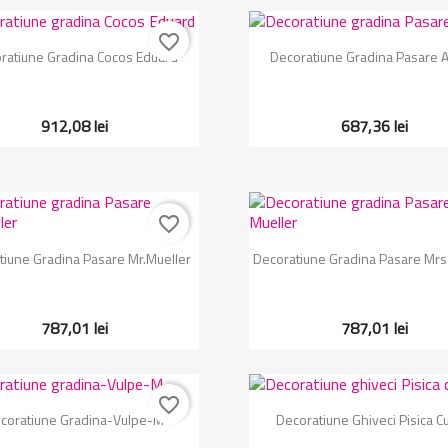
favorite_border
Vizualizare rapida
Vizualizare rapida


ratiune Gradina Cocos Eduard
Decoratiune Gradina Pasare A
912,08 lei
687,36 lei
favorite_border
Vizualizare rapida
Vizualizare rapida


tiune Gradina Pasare Mr.Mueller
Decoratiune Gradina Pasare Mrs
787,01 lei
787,01 lei
favorite_border
Vizualizare rapida
Vizualizare rapida


coratiune Gradina-Vulpe-M
Decoratiune Ghiveci Pisica Cu