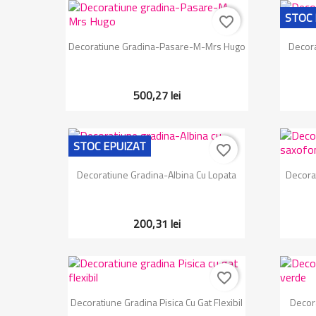
STOC 
favorite_border
Vizualizare rapida

Decoratiune Gradina-Pasare-M-Mrs Hugo
Decora
500,27 lei
STOC EPUIZAT
favorite_border
Vizualizare rapida

Decoratiune Gradina-Albina Cu Lopata
Decora
200,31 lei
favorite_border
Vizualizare rapida

Decoratiune Gradina Pisica Cu Gat Flexibil
Decor