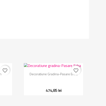
favorite_border
favorite_border
Vizualizare rapida

n
Decoratiune Gradina-Pasare Erika
474,85 lei