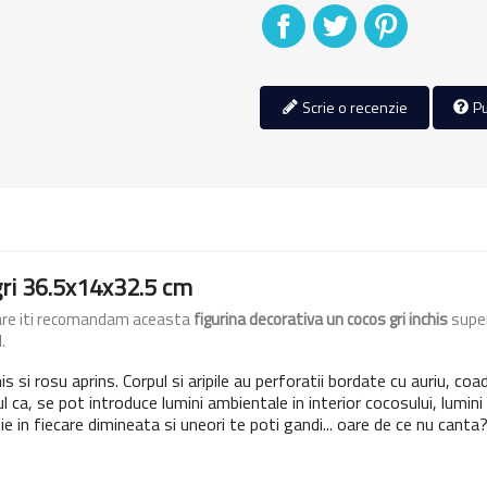
Distribuiti
Tweet
Pinterest
Scrie o recenzie
Pu
gri 36.5x14x32.5 cm
bare iti recomandam aceasta
figurina decorativa un cocos gri inchis
super
.
is si rosu aprins. Corpul si aripile au perforatii bordate cu auriu, coa
ul ca, se pot introduce lumini ambientale in interior cocosului, lumini
e in fiecare dimineata si uneori te poti gandi... oare de ce nu canta?