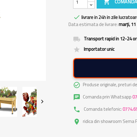

COMANDA

livrare in 24h in zile lucratoar
Data estimata de livrare:
marți, 11
Transport rapid in 12-24 o
local_shipping
Importator unic
grade
Produse originale, preturi 
check_circle_outline
Comanda prin Whatsapp
0
chat

Comanda telefonic:
0774.6
phone
ridica din showroom Sema Pa
place