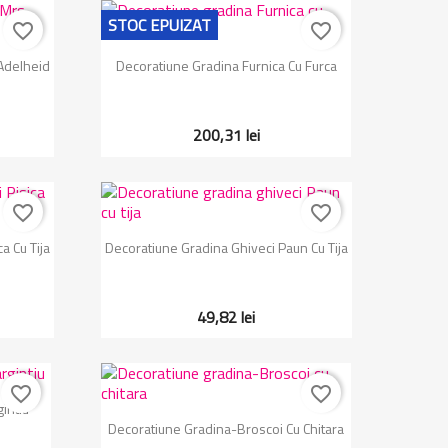
STOC EPUIZAT
favorite_border
favorite_border
Vizualizare rapida

Adelheid
Decoratiune Gradina Furnica Cu Furca
200,31 lei
favorite_border
favorite_border
Vizualizare rapida

a Cu Tija
Decoratiune Gradina Ghiveci Paun Cu Tija
49,82 lei
favorite_border
favorite_border
intiu
Vizualizare rapida

Decoratiune Gradina-Broscoi Cu Chitara