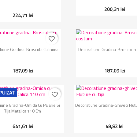
200,31 lei
224,71 lei
favorite_border
Vizualizare rapida
Vizualizare rapida


tiune Gradina-Broscuta Cu Inima
Decoratiune Gradina-Broscoi In
187,09 lei
187,09 lei
PUIZAT
favorite_border
Vizualizare rapida
Vizualizare rapida


iune Gradina-Omida Cu Palarie Si
Decoratiune Gradina-Ghiveci Flutu
Tija Metalica 110 Cm
641,61 lei
49,82 lei