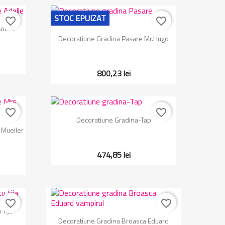
STOC EPUIZAT
favorite_border
favorite_border
delle
Vizualizare rapida

Decoratiune Gradina Pasare Mr.Hugo
800,23 lei
favorite_border
favorite_border
Vizualizare rapida

Decoratiune Gradina-Tap
 Mueller
474,85 lei
favorite_border
favorite_border
 Tija
Vizualizare rapida

Decoratiune Gradina Broasca Eduard