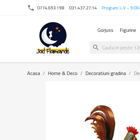
phone
0774.693.198
031.437.27.14
Program: L-V – 9:00
Gorjuss
Figurine
search
Acasa
Home & Deco
Decoratiuni gradina
De