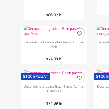
186,07 lei
favorite_border
Vizualizare rapida

Decoratiune Gradina-Baie Pasari Cu Tija-
Decorat
Melc
174,89 lei
STOC EPUIZAT
STOC E
favorite_border
Vizualizare rapida

Decoratiune Gradina-Bazin Pasari Cu Tija-
Decorat
Buburuza
174,89 lei