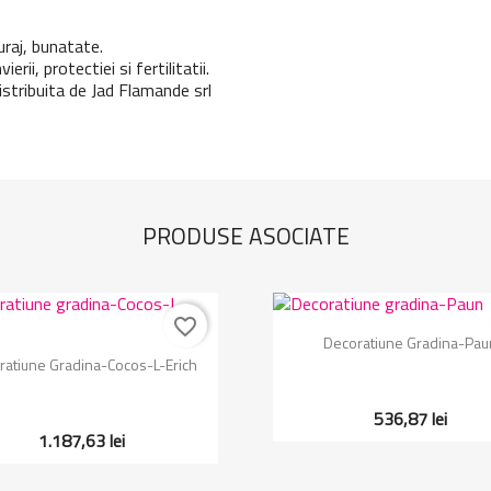
raj, bunatate.
erii, protectiei si fertilitatii.
istribuita de Jad Flamande srl
PRODUSE ASOCIATE
favorite_border
Vizualizare rapida

Decoratiune Gradina-Pau
Vizualizare rapida

ratiune Gradina-Cocos-L-Erich
536,87 lei
1.187,63 lei