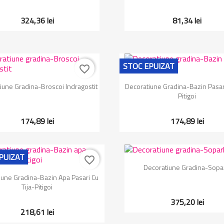
324,36 lei
81,34 lei
STOC EPUIZAT
favorite_border
Vizualizare rapida
Vizualizare rapida


iune Gradina-Broscoi Indragostit
Decoratiune Gradina-Bazin Pasari
Pitigoi
174,89 lei
174,89 lei
PUIZAT
favorite_border
Vizualizare rapida

Decoratiune Gradina-Sopa
Vizualizare rapida

iune Gradina-Bazin Apa Pasari Cu
Tija-Pitigoi
375,20 lei
218,61 lei