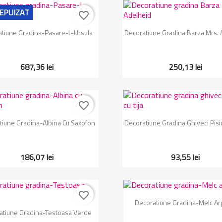
EPUIZAT
favorite_border
Vizualizare rapida
Vizualizare rapida


tiune Gradina-Pasare-L-Ursula
Decoratiune Gradina Barza Mrs. 
687,36 lei
250,13 lei
favorite_border
Vizualizare rapida
Vizualizare rapida


tiune Gradina-Albina Cu Saxofon
Decoratiune Gradina Ghiveci Pisic
186,07 lei
93,55 lei
favorite_border
Vizualizare rapida

Decoratiune Gradina-Melc Arg
Vizualizare rapida

atiune Gradina-Testoasa Verde