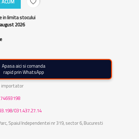
 ACUM
favorite_border
e in limita stocului
 august 2026
re
Apasa aici si comanda
rapid prin WhatsApp
de importator
774693198
93.198
/
031.437.27.14
rc, Spaiul Independentei nr 319, sector 6, Bucuresti