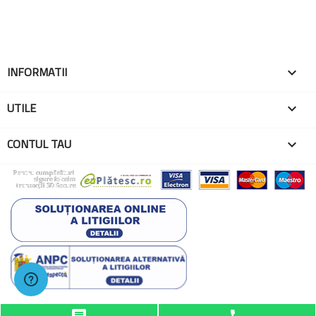
INFORMATII

UTILE

CONTUL TAU

© 2026 - Toate drepturile rezervate EMA Globo One