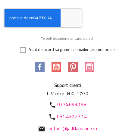
Te poti dezabone oricand doresti
Sunt de acord sa primesc emailuri promotionale
Facebook
YouTube
Pinterest
Instagram
Suport clienti
L-V intre 9:00-17:30
0774.693.198
phone
031.437.27.14
phone
contact@jadflamande.ro
mail