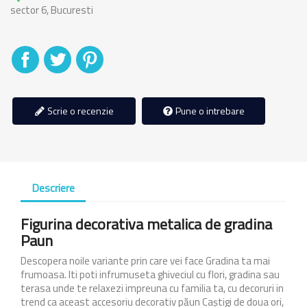
sector 6, Bucuresti
Distribuiti
Tweet
Pinterest
Scrie o recenzie
Pune o intrebare
Descriere
Figurina decorativa metalica de gradina
Paun
Descopera noile variante prin care vei face Gradina ta mai
frumoasa. Iti poti infrumuseta ghiveciul cu flori, gradina sau
terasa unde te relaxezi impreuna cu familia ta, cu decoruri in
trend ca aceast accesoriu decorativ păun Caștigi de doua ori,