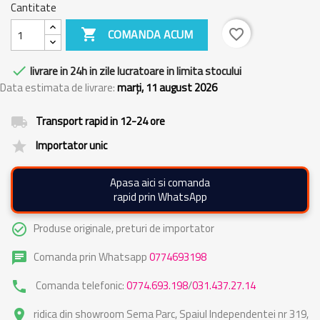
Cantitate

COMANDA ACUM
favorite_border

livrare in 24h in zile lucratoare in limita stocului
Data estimata de livrare:
marți, 11 august 2026
Transport rapid in 12-24 ore
local_shipping
Importator unic
grade
Apasa aici si comanda
rapid prin WhatsApp
Produse originale, preturi de importator
check_circle_outline
Comanda prin Whatsapp
0774693198
chat
Comanda telefonic:
0774.693.198
/
031.437.27.14
phone
ridica din showroom Sema Parc, Spaiul Independentei nr 319,
place