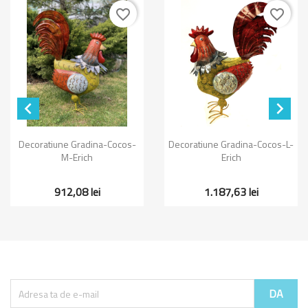
favorite_border
favorite_border


Decoratiune Gradina-Cocos-
Decoratiune Gradina-Cocos-L-
M-Erich
Erich
912,08 lei
1.187,63 lei