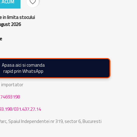
 ACUM
favorite_border
e in limita stocului
august 2026
re
Apasa aici si comanda
rapid prin WhatsApp
de importator
774693198
93.198
/
031.437.27.14
rc, Spaiul Independentei nr 319, sector 6, Bucuresti