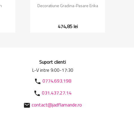
Vizualizare rapida

n
Decoratiune Gradina-Pasare Erika
Decorat
474,85 lei
Suport clienti
L-V intre 9:00-17:30
0774.693.198
phone
031.437.27.14
phone
contact@jadflamande.ro
mail