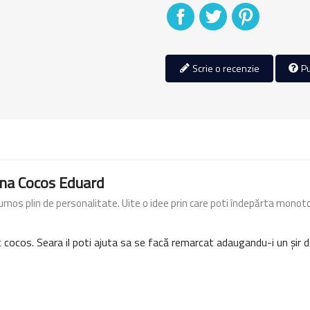
Distribuiti
Tweet
Pinterest
Scrie o recenzie
Pu
ina Cocos Eduard
 frumos plin de personalitate. Uite o idee prin care poti îndepărta monot
cocos. Seara il poti ajuta sa se facă remarcat adaugandu-i un șir de 