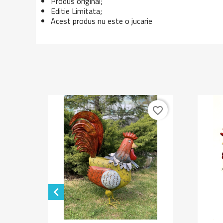
Produs original;
Editie Limitata;
Acest produs nu este o jucarie
favorite_border
favorite_border
