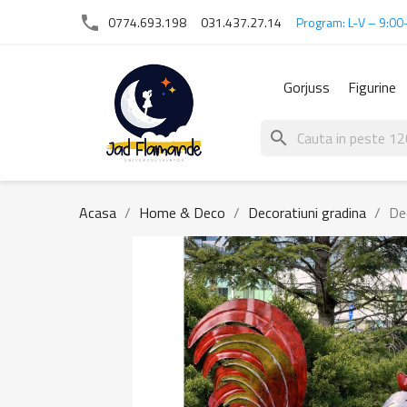
phone
0774.693.198
031.437.27.14
Program: L-V – 9:00
Gorjuss
Figurine
search
Acasa
Home & Deco
Decoratiuni gradina
De