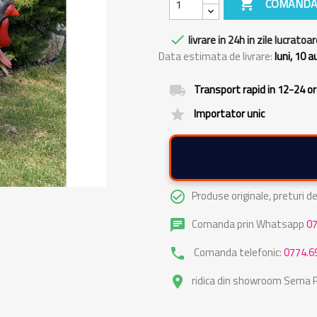

COMANDA

livrare in 24h in zile lucratoar
Data estimata de livrare:
luni, 10 
Transport rapid in 12-24 o
local_shipping
Importator unic
grade
Produse originale, preturi 
check_circle_outline
Comanda prin Whatsapp
0
chat
Comanda telefonic:
0774.6
phone
ridica din showroom Sema Pa
place