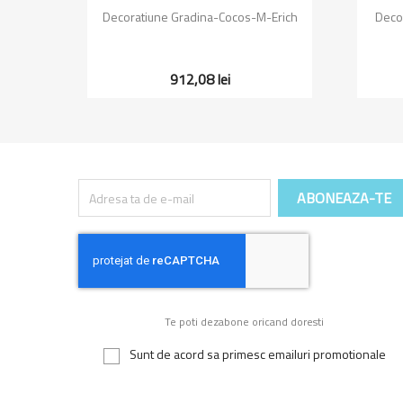
Vizualizare rapida

isica
Decoratiune Gradina-Cocos-M-Erich
Deco
912,08 lei
Te poti dezabone oricand doresti
Sunt de acord sa primesc emailuri promotionale