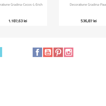
Vizualizare rapida
Vizualizare rapida


ratiune Gradina-Cocos-L-Erich
Decoratiune Gradina-Pau
1.187,63 lei
536,87 lei
Facebook
YouTube
Pinterest
Instagram