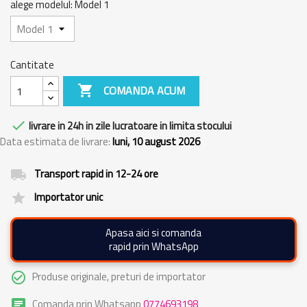
alege modelul: Model 1
Cantitate

COMANDA ACUM

livrare in 24h in zile lucratoare in limita stocului
Data estimata de livrare:
luni, 10 august 2026
Transport rapid in 12-24 ore
local_shipping
Importator unic
grade
Apasa aici si comanda
rapid prin WhatsApp
Produse originale, preturi de importator
check_circle_outline
Comanda prin Whatsapp
0774693198
chat