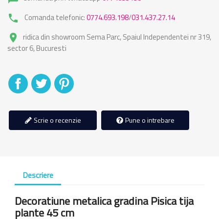
Comanda telefonic:
0774.693.198
/
031.437.27.14
phone
ridica din showroom Sema Parc, Spaiul Independentei nr 319,
place
sector 6, Bucuresti
Distribuiti
Tweet
Pinterest
Scrie o recenzie
Pune o intrebare
Descriere
Decoratiune metalica gradina Pisica tija
plante 45 cm