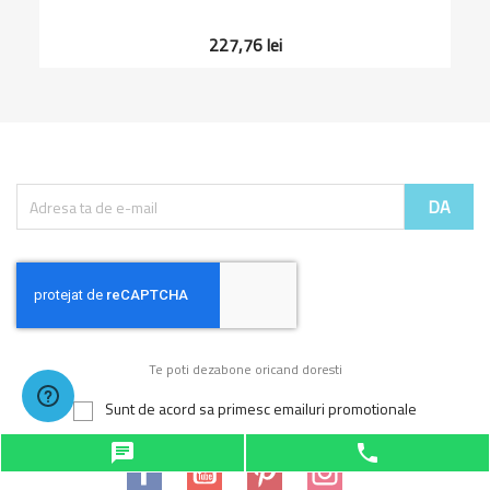
227,76 lei
Te poti dezabone oricand doresti
Sunt de acord sa primesc emailuri promotionale
chat
phone
Facebook
YouTube
Pinterest
Instagram