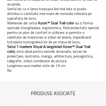
acuarela.
Varful lat ca o lama traseaza linii mai late si poate
distribui o cantitate mai mare de cerneala colorata pe
suprafata de lucru.
Markerele din setul
Azure™ Dual
Trail color
au o forma
speciala triunghiulara, ergonomica, fiind proiectate special
pentru un plus de confort in utilizare si permite o
varietate de manevrari si stiluri de liniere
,
impiedicand
totodata rostogolirea lor de pe masa de lucru
.
Setul 7 markere Royal & langnickel Azure™ Dual
Trail
color
,
este ideal pentru benzile desenate, lucrari de
proiectare, ilustratie, manga, arhitectura, peisagistica,
caligrafie, stiluri combinate de pictura.
Lungimea unui marker este de 19 cm
Nu
PRODUSE ASOCIATE