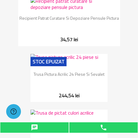
Recipient Patrat Curatare Si Depoziare Pensule Pictura
34,57 lei
STOC EPUIZAT
Trusa Pictura Acrilic 24 Piese Si Sevalet
244,54 lei
Trusa De Pictat Culori Acrilice
chat
phone