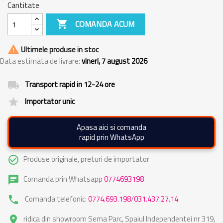
Cantitate

COMANDA ACUM

Ultimele produse in stoc
Data estimata de livrare:
vineri, 7 august 2026
Transport rapid in 12-24 ore
local_shipping
Importator unic
grade
Apasa aici si comanda
rapid prin WhatsApp
Produse originale, preturi de importator
check_circle_outline
Comanda prin Whatsapp
0774693198
chat
Comanda telefonic:
0774.693.198
/
031.437.27.14
phone
ridica din showroom Sema Parc, Spaiul Independentei nr 319,
place