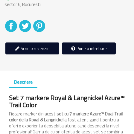
sector 6, Bucuresti
Distribuiti
Tweet
Pinterest
Scrie o recenzie
Pune o intrebare
Descriere
Set 7 markere Royal & Langnickel Azure™
Trail Color
Fiecare marker din acest
set cu 7 markere Azure™ Dual Trail
color
de la Royal & Langnickel
a fost atent gandit pentru a
oferi o experienta deosebita atunci cand desenezi la nivel
profesional! Gama de culori oferita de acest set se combina