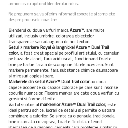
armonios cu ajutorul blenderului inclus.
Ne propunem sa va oferim informatii concrete si complete
despre produsele noastre:
Blenderul cu doua varfuri marca
Azure™
, are multe
utilizari, inclusiv umbrire, colorarea obiectelor
transparente sau adaugarea de noi texturi.
Setul 7 markere Royal & langnickel Azure™ Dual
Trail
color
, a fost creat special pe profilul artistului, cu cerneluri
pe baza de alcool, fara acid uscat, functionand foarte
bine pe hartie fara a descompune fibrele acesteia. Sunt
markere permanente, fara substante chimice daunatoare
si mirosuri coplesitoare.
Markerele din setul Azure™ Dual
Trail color
au doua
capete acoperite cu capace colorate pe care sunt inscrise
codurile nuantelor. Fiecare marker are cate doua varfuri cu
grosimi si forme diferite.
Varful subtire al
markerelor Azure™ Dual
Trail color
, este
ideal pentru schite, lucrari de detaliu si permite o usoara
combinare a culorilor. Se simte ca o pensula traditionala
bine incarcata cu vopsea, foarte flexibila, oferind
libertatea de a raspandi cerneala fara probleme similar cu