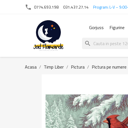
phone
0774.693.198
031.437.27.14
Program: L-V – 9:00
Gorjuss
Figurine
search
Acasa
Timp Liber
Pictura
Pictura pe numere