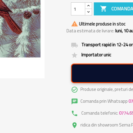

COMANDA

Ultimele produse in stoc
Data estimata de livrare:
luni, 10 
Transport rapid in 12-24 o
local_shipping
Importator unic
grade
Produse originale, preturi 
check_circle_outline
Comanda prin Whatsapp
0
chat
Comanda telefonic:
0774.6
phone
ridica din showroom Sema Pa
place