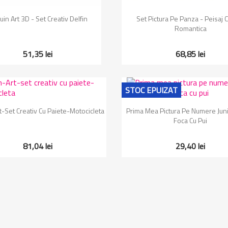
Vizualizare rapida
Vizualizare rapida


in Art 3D - Set Creativ Delfin
Set Pictura Pe Panza - Peisaj 
Romantica
51,35 lei
68,85 lei
STOC EPUIZAT
Vizualizare rapida
Vizualizare rapida


t-Set Creativ Cu Paiete-Motocicleta
Prima Mea Pictura Pe Numere Juni
Foca Cu Pui
81,04 lei
29,40 lei