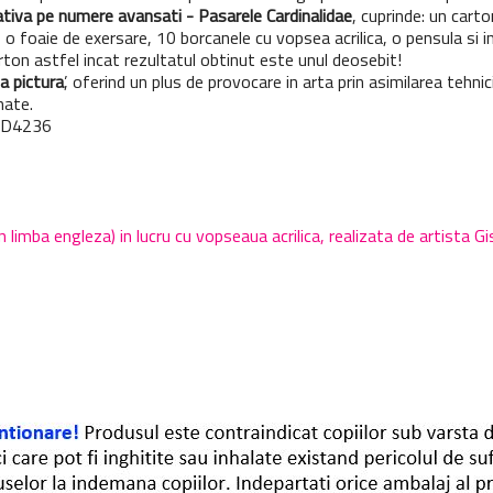
ativa pe numere avansati - Pasarele Cardinalidae
, cuprinde: un carto
 gri, o foaie de exersare, 10 borcanele cu vopsea acrilica, o pensula si
arton astfel incat rezultatul obtinut este unul deosebit!
a pictura
’, oferind un plus de provocare in arta prin asimilarea tehni
nate.
M D4236
limba engleza) in lucru cu vopseaua acrilica, realizata de artista Gis