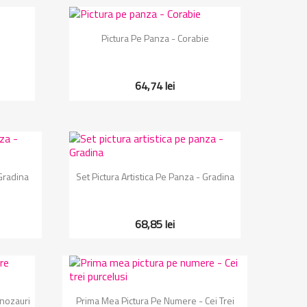
Vizualizare rapida

i
Pictura Pe Panza - Corabie
64,74 lei
Vizualizare rapida

 Gradina
Set Pictura Artistica Pe Panza - Gradina
68,85 lei
Vizualizare rapida

nozauri
Prima Mea Pictura Pe Numere - Cei Trei