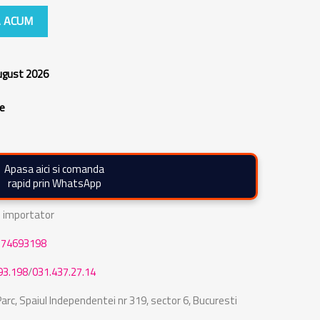
 ACUM
august 2026
re
Apasa aici si comanda
rapid prin WhatsApp
de importator
774693198
93.198
/
031.437.27.14
rc, Spaiul Independentei nr 319, sector 6, Bucuresti