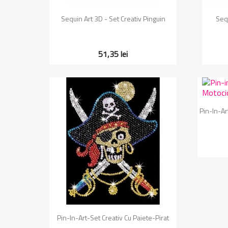
Vizualizare rapida

Sequin Art 3D - Set Creativ Pinguin
Sequ
51,35 lei
Pin-In-Ar
Vizualizare rapida

Pin-In-Art-Set Creativ Cu Paiete-Pirat