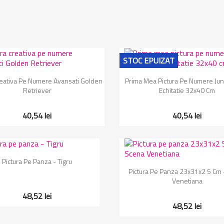
STOC EPUIZAT
Vizualizare rapida
Vizualizare rapida


reativa Pe Numere Avansati Golden
Prima Mea Pictura Pe Numere Jun
Retriever
Echitatie 32x40 Cm
40,54 lei
40,54 lei
Vizualizare rapida

Pictura Pe Panza - Tigru
Vizualizare rapida

Pictura Pe Panza 23x31x2 5 Cm 
Venetiana
48,52 lei
48,52 lei