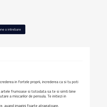
ne o intrebare
ncrederea in fortele proprii, increderea ca si tu poti
in artele frumoase si totodata sa te si simti bine
are a miscarilor de pensula. Te initiezi in
re, avand imagini foarte atragatoare.