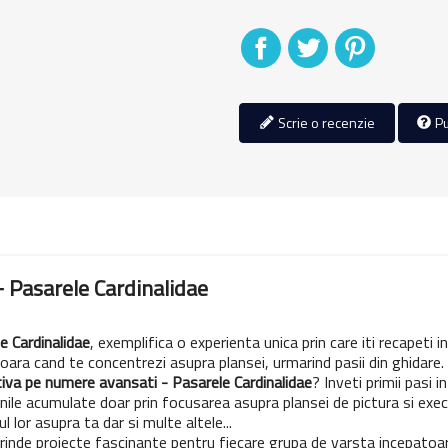
Distribuiti
Tweet
Pinterest
Scrie o recenzie
Pu
- Pasarele Cardinalidae
e Cardinalidae
, exemplifica o experienta unica prin care iti recapeti i
boara cand te concentrezi asupra plansei, urmarind pasii din ghidare.
tiva pe numere avansati - Pasarele Cardinalidae
? Inveti primii pasi 
nile acumulate doar prin focusarea asupra plansei de pictura si execut
l lor asupra ta dar si multe altele...
rinde proiecte fascinante pentru fiecare grupa de varsta incepatoa