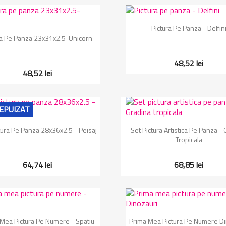
Vizualizare rapida

Pictura Pe Panza - Delfin
Vizualizare rapida

ra Pe Panza 23x31x2.5-Unicorn
48,52 lei
48,52 lei
EPUIZAT
Vizualizare rapida
Vizualizare rapida


tura Pe Panza 28x36x2.5 - Peisaj
Set Pictura Artistica Pe Panza -
Tropicala
64,74 lei
68,85 lei
Vizualizare rapida
Vizualizare rapida


Mea Pictura Pe Numere - Spatiu
Prima Mea Pictura Pe Numere Di