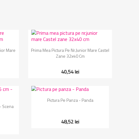
Vizualizare rapida

ior Mare
Prima Mea Pictura Pe Nr.junior Mare Castel
Zane 32x40 Cm
40,54 lei
Vizualizare rapida

Pictura Pe Panza - Panda
- Scena
48,52 lei