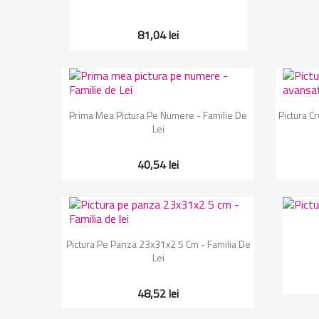
81,04 lei
Vizualizare rapida

Prima Mea Pictura Pe Numere - Familie De
Pictura C
Lei
40,54 lei
Vizualizare rapida

Pictura Pe Panza 23x31x2 5 Cm - Familia De
Lei
48,52 lei