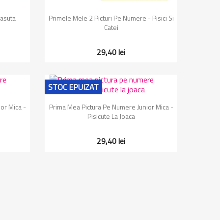
Vizualizare rapida

Casuta
Primele Mele 2 Picturi Pe Numere - Pisici Si
Catei
29,40 lei
STOC EPUIZAT
Vizualizare rapida

or Mica -
Prima Mea Pictura Pe Numere Junior Mica -
Pisicute La Joaca
29,40 lei