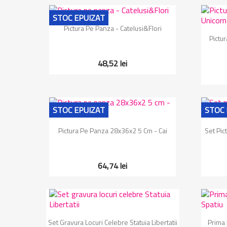
STOC EPUIZAT
Vizualizare rapida

Pictura Pe Panza - Catelusi&Flori
Pictu
48,52 lei
STOC EPUIZAT
STOC 
Vizualizare rapida

Pictura Pe Panza 28x36x2 5 Cm - Cai
Set Pic
64,74 lei
Vizualizare rapida

Set Gravura Locuri Celebre Statuia Libertatii
Prima 