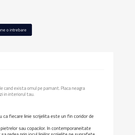
ne o intrebare
 de cand exista omul pe pamant. Placa neagra
i in interiorul tau.
ca fiecare linie scrijelita este un fin coridor de
e pietrelor sau copacilor. In contemporaneitate
redea prin jocul liniilor scrijelite pe suprafete