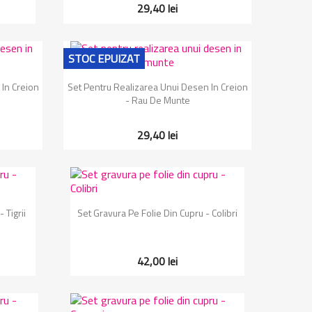
29,40 lei
STOC EPUIZAT
Vizualizare rapida

In Creion
Set Pentru Realizarea Unui Desen In Creion
- Rau De Munte
29,40 lei
Vizualizare rapida

 Tigrii
Set Gravura Pe Folie Din Cupru - Colibri
42,00 lei