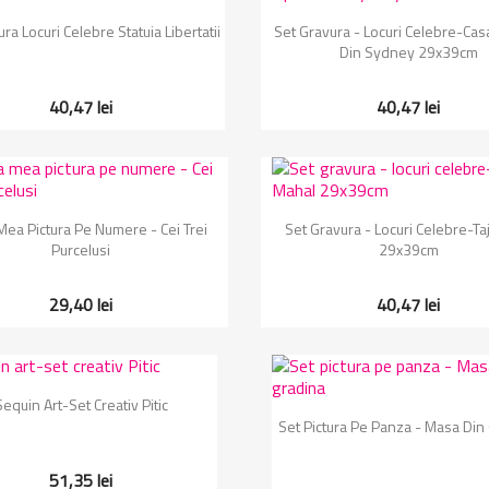
Vizualizare rapida
Vizualizare rapida


ra Locuri Celebre Statuia Libertatii
Set Gravura - Locuri Celebre-Cas
Din Sydney 29x39cm
40,47 lei
40,47 lei
Vizualizare rapida
Vizualizare rapida


Mea Pictura Pe Numere - Cei Trei
Set Gravura - Locuri Celebre-Ta
Purcelusi
29x39cm
29,40 lei
40,47 lei
Vizualizare rapida

Sequin Art-Set Creativ Pitic
Vizualizare rapida

Set Pictura Pe Panza - Masa Din
51,35 lei