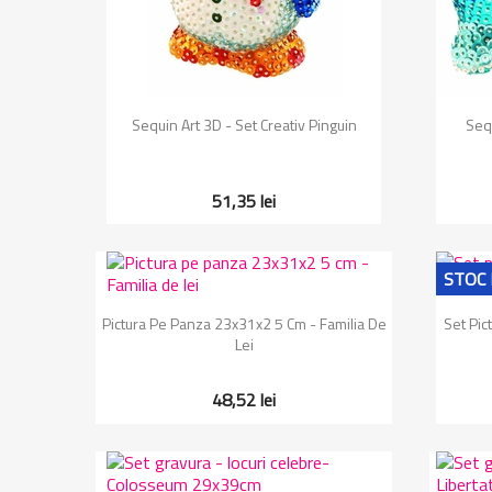
Vizualizare rapida

Sequin Art 3D - Set Creativ Pinguin
Sequ
51,35 lei
STOC 
Vizualizare rapida

Pictura Pe Panza 23x31x2 5 Cm - Familia De
Set Pic
Lei
48,52 lei