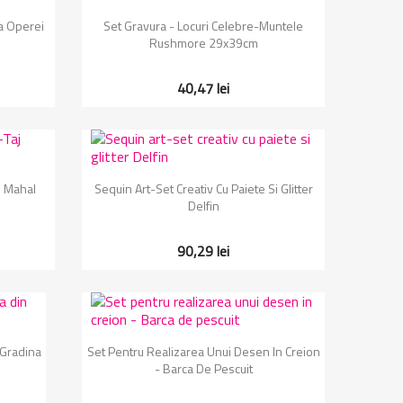
Vizualizare rapida

a Operei
Set Gravura - Locuri Celebre-Muntele
Rushmore 29x39cm
40,47 lei
Vizualizare rapida

j Mahal
Sequin Art-Set Creativ Cu Paiete Si Glitter
Delfin
90,29 lei
Vizualizare rapida

 Gradina
Set Pentru Realizarea Unui Desen In Creion
- Barca De Pescuit