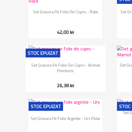
Vizualizare rapida

Set Gravura Pe Folie Din Cupru - Rate
Set Gr
42,00 lei
STOC EPUIZAT
Vizualizare rapida

Set Gravura Pe Folie Din Cupru - Animal
Set Gr
Preistoric
26,38 lei
STOC EPUIZAT
STOC 
Set G
Vizualizare rapida

Set Gravura Pe Folie Argintie - Urs Polar