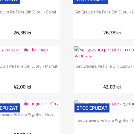
Vizualizare rapida
Vizualizare rapida


avura Pe Folie Din Cupru - Soimi
Set Gravura Pe Folie Din Cupru - Ur
26,38 lei
26,38 lei
Vizualizare rapida
Vizualizare rapida


avura Pe Folie Din Cupru - Mamut
Set Gravura Pe Folie Din Cupru -
42,00 lei
42,00 lei
EPUIZAT
STOC EPUIZAT
Vizualizare rapida

ravura Pe Folie Argintie - Orca
Vizualizare rapida

Set Gravura Pe Folie Argintie - 