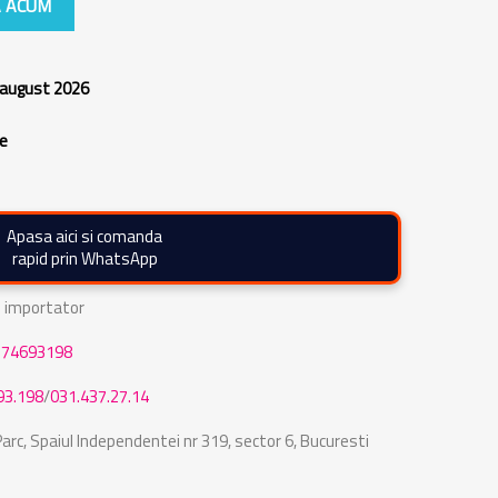
 ACUM
 august 2026
re
Apasa aici si comanda
rapid prin WhatsApp
de importator
774693198
93.198
/
031.437.27.14
rc, Spaiul Independentei nr 319, sector 6, Bucuresti