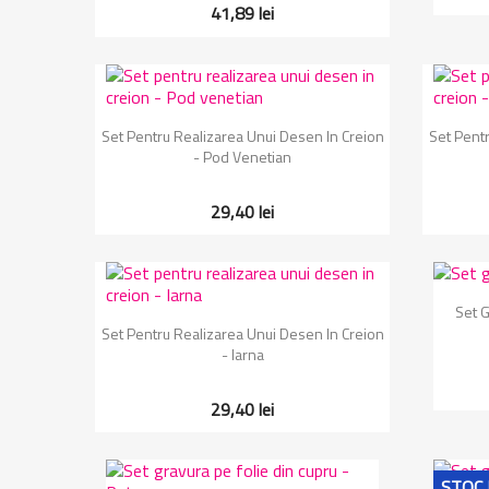
41,89 lei
Vizualizare rapida

Set Pentru Realizarea Unui Desen In Creion
Set Pentr
- Pod Venetian
29,40 lei
Set G
Vizualizare rapida

Set Pentru Realizarea Unui Desen In Creion
- Iarna
29,40 lei
STOC 