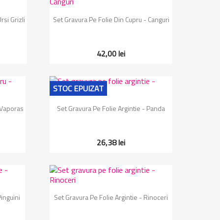
Vizualizare rapida

si Grizli
Set Gravura Pe Folie Din Cupru - Canguri
42,00 lei
STOC EPUIZAT
Vizualizare rapida

 Vaporas
Set Gravura Pe Folie Argintie - Panda
26,38 lei
Vizualizare rapida

Pinguini
Set Gravura Pe Folie Argintie - Rinoceri