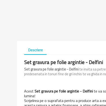
Descriere
Set gravura pe folie argintie - Delfini
Set gravura pe folie argintie - Delfini
te invita sa petre
predesenata in tonuri fine de gri inchis te va ghida in no
Acest
Set gravura pe folie argintie - Delfini
te va sco
lumina!
Scrijelirea pe o suprafata pentru a produce arta a ex
acesta ramura a artelor frumoase, a atins rafinamente