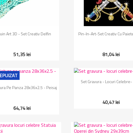
Vizualizare rapida
Vizualizare rapida


in Art 3D - Set Creativ Delfin
Pin-In-Art-Set Creativ Cu Paiet
51,35 lei
81,04 lei
EPUIZAT
Vizualizare rapida

Set Gravura - Locuri Celebre- 
Vizualizare rapida

tura Pe Panza 28x36x2.5 - Peisaj
40,47 lei
64,74 lei