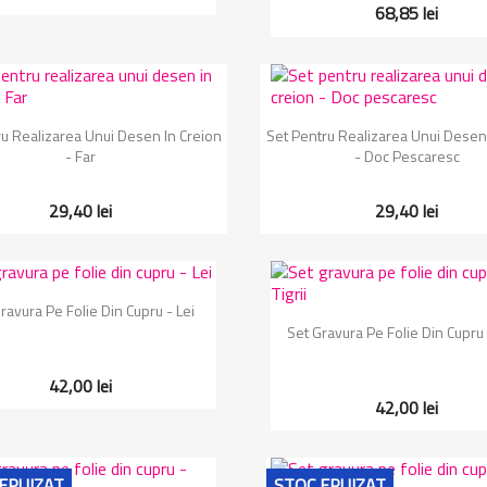
68,85 lei
Vizualizare rapida
Vizualizare rapida


u Realizarea Unui Desen In Creion
Set Pentru Realizarea Unui Desen 
- Far
- Doc Pescaresc
29,40 lei
29,40 lei
Vizualizare rapida

ravura Pe Folie Din Cupru - Lei
Vizualizare rapida

Set Gravura Pe Folie Din Cupru -
42,00 lei
42,00 lei
EPUIZAT
STOC EPUIZAT