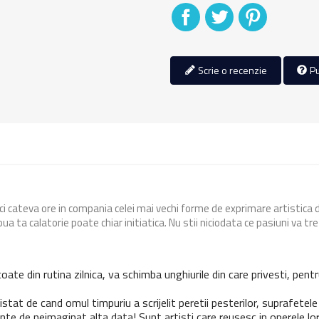
Distribuiti
Tweet
Pinterest
Scrie o recenzie
Pu
ci cateva ore in compania celei mai vechi forme de exprimare artistica
ua ta calatorie poate chiar initiatica. Nu stii niciodata ce pasiuni va trez
ate din rutina zilnica, va schimba unghiurile din care privesti, pentru 
istat de cand omul timpuriu a scrijelit peretii pesterilor, suprafetel
 de neimaginat alta data! Sunt artisti care reusesc in operele lor sa 