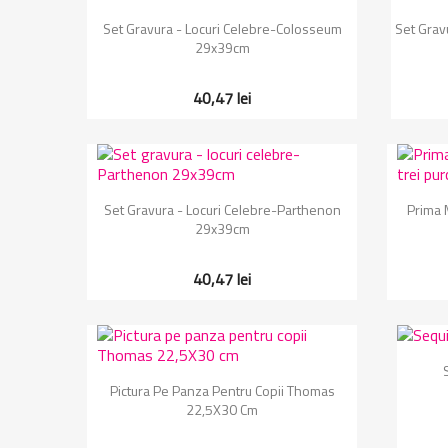
Vizualizare rapida

Set Gravura - Locuri Celebre-Colosseum
Set Gravu
29x39cm
40,47 lei
Vizualizare rapida

Set Gravura - Locuri Celebre-Parthenon
Prima 
29x39cm
40,47 lei
Vizualizare rapida

Pictura Pe Panza Pentru Copii Thomas
22,5X30 Cm