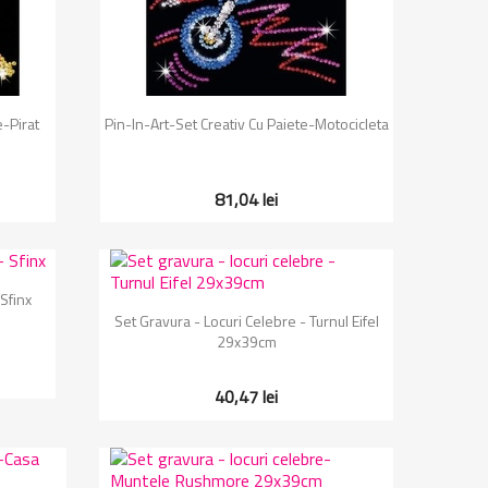
Vizualizare rapida

e-Pirat
Pin-In-Art-Set Creativ Cu Paiete-Motocicleta
81,04 lei
Sfinx
Vizualizare rapida

Set Gravura - Locuri Celebre - Turnul Eifel
29x39cm
40,47 lei