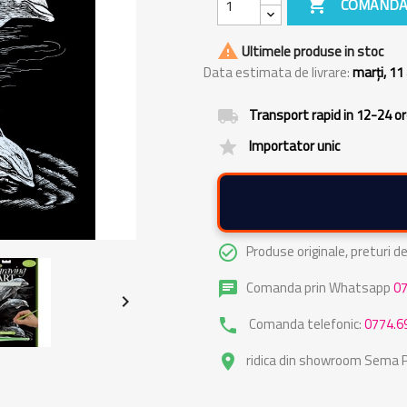

COMANDA

Ultimele produse in stoc
Data estimata de livrare:
marți, 11
Transport rapid in 12-24 o
local_shipping
Importator unic
grade
Produse originale, preturi 
check_circle_outline
Comanda prin Whatsapp
0
chat

Comanda telefonic:
0774.6
phone
ridica din showroom Sema Pa
place