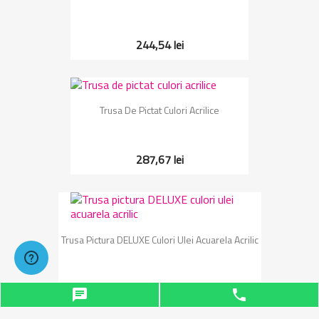
244,54 lei
Trusa De Pictat Culori Acrilice
287,67 lei
Trusa Pictura DELUXE Culori Ulei Acuarela Acrilic
867,75 lei
chat
phone