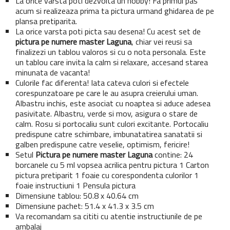
La orice varsta poti dezvolta un hobby! Fa primul pas
acum si realizeaza prima ta pictura urmand ghidarea de pe
plansa pretiparita.
La orice varsta poti picta sau desena! Cu acest set de
pictura pe numere master
Laguna
, chiar vei reusi sa
finalizezi un tablou valoros si cu o nota personala. Este
un tablou care invita la calm si relaxare, accesand starea
minunata de vacanta!
Culorile fac diferenta! Iata cateva culori si efectele
corespunzatoare pe care le au asupra creierului uman.
Albastru inchis, este asociat cu noaptea si aduce adesea
pasivitate. Albastru, verde si mov, asigura o stare de
calm. Rosu si portocaliu sunt culori excitante. Portocaliu
predispune catre schimbare, imbunatatirea sanatatii si
galben predispune catre veselie, optimism, fericire!
Setul
Pictura pe numere master
Laguna
contine: 24
borcanele cu 5 ml vopsea acrilica pentru pictura 1 Carton
pictura pretiparit 1 foaie cu corespondenta culorilor 1
foaie instructiuni 1 Pensula pictura
Dimensiune tablou: 50.8 x 40.64 cm
Dimensiune pachet: 51.4 x 41.3 x 3.5 cm
Va recomandam sa cititi cu atentie instructiunile de pe
ambalaj