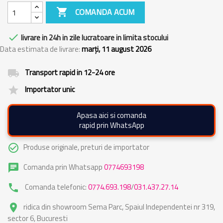

COMANDA ACUM

livrare in 24h in zile lucratoare in limita stocului
Data estimata de livrare:
marți, 11 august 2026
Transport rapid in 12-24 ore
local_shipping
Importator unic
grade
Apasa aici si comanda
rapid prin WhatsApp
Produse originale, preturi de importator
check_circle_outline
Comanda prin Whatsapp
0774693198
chat
Comanda telefonic:
0774.693.198
/
031.437.27.14
phone
ridica din showroom Sema Parc, Spaiul Independentei nr 319,
place
sector 6, Bucuresti