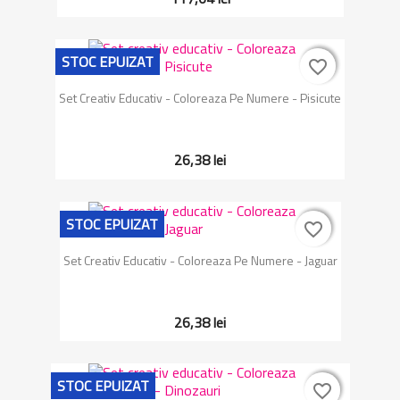
STOC EPUIZAT
favorite_border
favorite_border
Set Creativ Educativ - Coloreaza Pe Numere - Pisicute
26,38 lei
STOC EPUIZAT
favorite_border
favorite_border
Set Creativ Educativ - Coloreaza Pe Numere - Jaguar
26,38 lei
STOC EPUIZAT
favorite_border
favorite_border