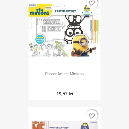
favorite_border
favorite_border
Poster Artistic Minions
19,52 lei
favorite_border
favorite_border