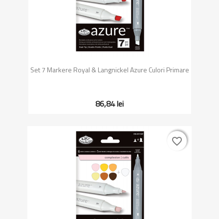
Set 7 Markere Royal & Langnickel Azure Culori Primare
86,84 lei
favorite_border
favorite_border