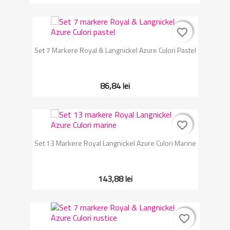
favorite_border
favorite_border
Set 7 Markere Royal & Langnickel Azure Culori Pastel
86,84 lei
favorite_border
favorite_border
Set 13 Markere Royal Langnickel Azure Culori Marine
143,88 lei
favorite_border
favorite_border