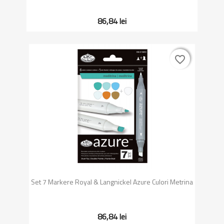
86,84 lei
favorite_border
favorite_border
Set 7 Markere Royal & Langnickel Azure Culori Metrina
86,84 lei