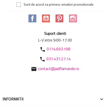
Sunt de acord sa primesc emailuri promotionale
Facebook
YouTube
Pinterest
Instagram
Suport clienti
L-V intre 9:00-17:30
0774.693.198
phone
031.437.27.14
phone
contact@jadflamande.ro
mail
INFORMATII
