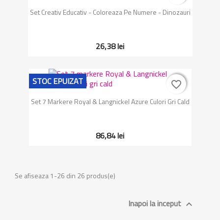
Set Creativ Educativ - Coloreaza Pe Numere - Dinozauri
26,38 lei
STOC EPUIZAT
favorite_border
favorite_border
Set 7 Markere Royal & Langnickel Azure Culori Gri Cald
86,84 lei
Se afiseaza 1-26 din 26 produs(e)
Inapoi la inceput
