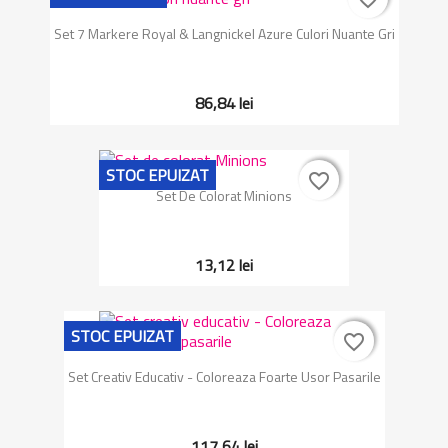
Set 7 Markere Royal & Langnickel Azure Culori Nuante Gri
86,84 lei
STOC EPUIZAT
favorite_border
favorite_border
Set De Colorat Minions
13,12 lei
STOC EPUIZAT
favorite_border
favorite_border
Set Creativ Educativ - Coloreaza Foarte Usor Pasarile
117,64 lei