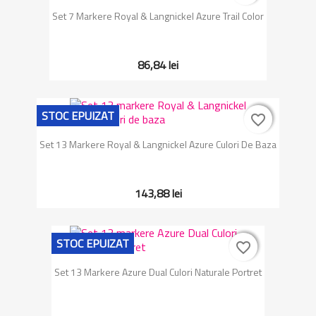
Set 7 Markere Royal & Langnickel Azure Trail Color
86,84 lei
STOC EPUIZAT
favorite_border
favorite_border
Set 13 Markere Royal & Langnickel Azure Culori De Baza
143,88 lei
STOC EPUIZAT
favorite_border
favorite_border
Set 13 Markere Azure Dual Culori Naturale Portret