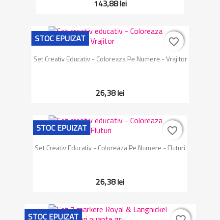
143,88 lei
STOC EPUIZAT
favorite_border
favorite_border
Set Creativ Educativ - Coloreaza Pe Numere - Vrajitor
26,38 lei
STOC EPUIZAT
favorite_border
favorite_border
Set Creativ Educativ - Coloreaza Pe Numere - Fluturi
26,38 lei
STOC EPUIZAT
favorite_border
favorite_border