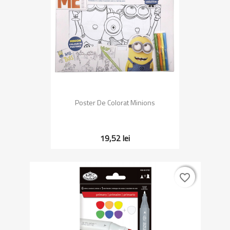
Poster De Colorat Minions
19,52 lei
favorite_border
favorite_border