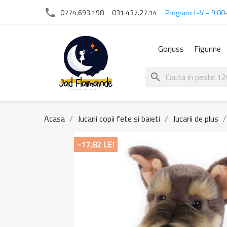
phone
0774.693.198
031.437.27.14
Program: L-V – 9:00
Gorjuss
Figurine
search
Acasa
Jucarii copii fete si baieti
Jucarii de plus
-17,82 LEI