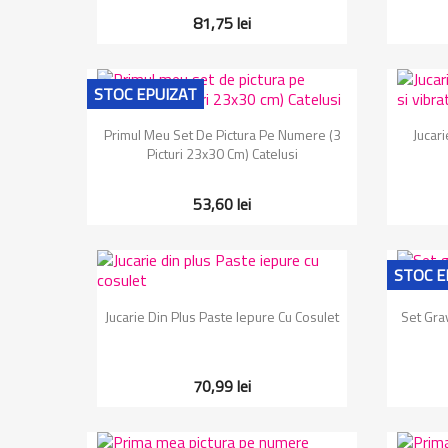
81,75 lei
STOC EPUIZAT
Vizualizare rapida

Primul Meu Set De Pictura Pe Numere (3
Jucar
Picturi 23x30 Cm) Catelusi
53,60 lei
STOC E
Vizualizare rapida

Jucarie Din Plus Paste Iepure Cu Cosulet
Set Grav
70,99 lei