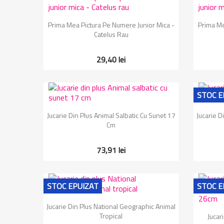
Vizualizare rapida

Prima Mea Pictura Pe Numere Junior Mica -
Prima Me
Catelus Rau
29,40 lei
STOC E
Vizualizare rapida

Jucarie Din Plus Animal Salbatic Cu Sunet 17
Jucarie D
Cm
73,91 lei
STOC EPUIZAT
STOC E
Vizualizare rapida

Jucarie Din Plus National Geographic Animal
Tropical
Jucar