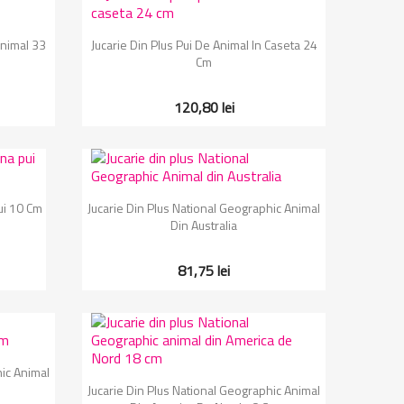
Vizualizare rapida

Animal 33
Jucarie Din Plus Pui De Animal In Caseta 24
Cm
120,80 lei
Vizualizare rapida

ui 10 Cm
Jucarie Din Plus National Geographic Animal
Din Australia
81,75 lei
hic Animal
Vizualizare rapida

Jucarie Din Plus National Geographic Animal