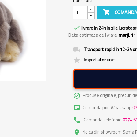
Cantitate

COMANDA

livrare in 24h in zile lucratoar
Data estimata de livrare:
marți, 11
Transport rapid in 12-24 o
local_shipping
Importator unic
grade
Produse originale, preturi 
check_circle_outline
Comanda prin Whatsapp
0
chat
Comanda telefonic:
0774.6
phone
ridica din showroom Sema Pa
place