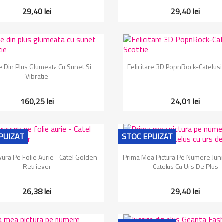
29,40 lei
29,40 lei
Vizualizare rapida
Vizualizare rapida


ie Din Plus Glumeata Cu Sunet Si
Felicitare 3D PopnRock-Catelusi
Vibratie
160,25 lei
24,01 lei
PUIZAT
STOC EPUIZAT
Vizualizare rapida
Vizualizare rapida


ura Pe Folie Aurie - Catel Golden
Prima Mea Pictura Pe Numere Juni
Retriever
Catelus Cu Urs De Plus
26,38 lei
29,40 lei