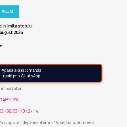
 ACUM
e in limita stocului
 august 2026
re
Apasa aici si comanda
rapid prin WhatsApp
de importator
774693198
93.198
/
031.437.27.14
rc, Spaiul Independentei nr 319, sector 6, Bucuresti