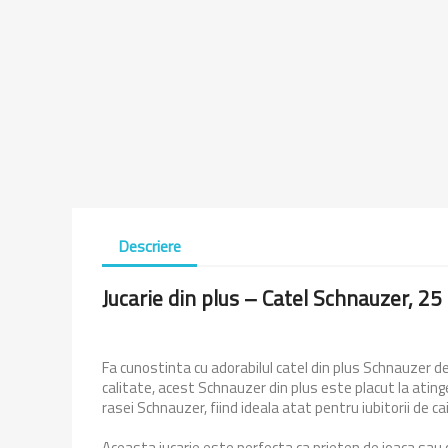
Descriere
Jucarie din plus – Catel Schnauzer, 25 
Fa cunostinta cu adorabilul catel din plus Schnauzer de
calitate, acest Schnauzer din plus este placut la atinger
rasei Schnauzer, fiind ideala atat pentru iubitorii de cai
Aceasta jucarie este perfecta ca prieten de joaca sau c