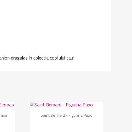
ion dragalas in colectia copilului tau!
Vizualizare rapida

erman
Saint Bernard - Figurina Papo