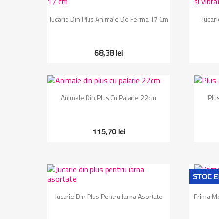
Vizualizare rapida

Jucarie Din Plus Animale De Ferma 17 Cm
Jucar
68,38 lei
Vizualizare rapida

Animale Din Plus Cu Palarie 22cm
Plu
115,70 lei
STOC E
Vizualizare rapida

Jucarie Din Plus Pentru Iarna Asortate
Prima Me