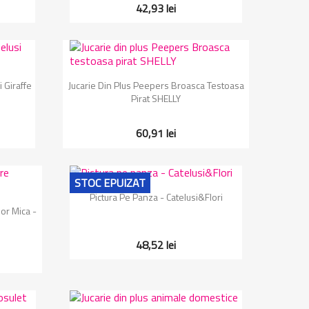
42,93 lei
Vizualizare rapida

 Giraffe
Jucarie Din Plus Peepers Broasca Testoasa
Pirat SHELLY
60,91 lei
STOC EPUIZAT
Vizualizare rapida

Pictura Pe Panza - Catelusi&Flori
or Mica -
48,52 lei