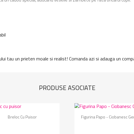
abil
ului tau un prieten moale si realist! Comanda azi si adauga un compan
PRODUSE ASOCIATE
Vizualizare rapida
Vizualizare rapida


Breloc Cu Puisor
Figurina Papo - Ciobanesc G