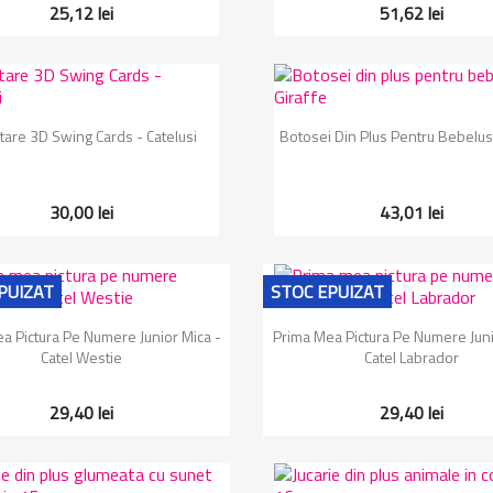
25,12 lei
51,62 lei
Vizualizare rapida
Vizualizare rapida


itare 3D Swing Cards - Catelusi
Botosei Din Plus Pentru Bebelusi
30,00 lei
43,01 lei
PUIZAT
STOC EPUIZAT
Vizualizare rapida
Vizualizare rapida


a Pictura Pe Numere Junior Mica -
Prima Mea Pictura Pe Numere Juni
Catel Westie
Catel Labrador
29,40 lei
29,40 lei