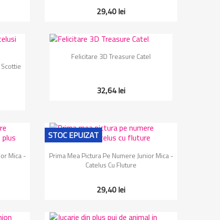
29,40 lei
Vizualizare rapida

Felicitare 3D Treasure Catel
 Scottie
32,64 lei
STOC EPUIZAT
Vizualizare rapida

or Mica -
Prima Mea Pictura Pe Numere Junior Mica -
Catelus Cu Fluture
29,40 lei