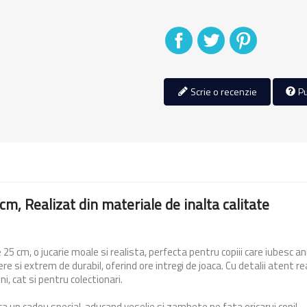
Distribuiti
Tweet
Pinterest
Scrie o recenzie
Pu
cm, Realizat din materiale de inalta calitate
 25 cm, o jucarie moale si realista, perfecta pentru copiii care iubesc 
e si extrem de durabil, oferind ore intregi de joaca. Cu detalii atent rea
ni, cat si pentru colectionari.
a un cadou special, aducand veselie si zambete pe fata oricarui copil.