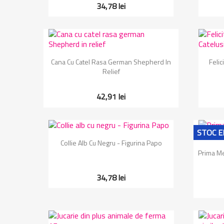
34,78 lei
Vizualizare rapida

Cana Cu Catel Rasa German Shepherd In
Felic
Relief
42,91 lei
STOC E
Vizualizare rapida

Collie Alb Cu Negru - Figurina Papo
Prima Me
34,78 lei