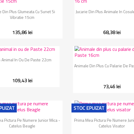
Vizualizare rapida
Vizualizare rapida


ie Din Plus Glumeata Cu Sunet Si
Jucarie Din Plus Animale In Cosu
Vibratie 15cm
135,86 lei
68,38 lei
Vizualizare rapida

s Animal In Ou De Paste 22cm
Vizualizare rapida

Animale Din Plus Cu Palarie De P
109,43 lei
73,46 lei
PUIZAT
STOC EPUIZAT
Vizualizare rapida
Vizualizare rapida


a Pictura Pe Numere Junior Mica -
Prima Mea Pictura Pe Numere Juni
Catelus Beagle
Catelus Visator