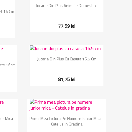
Vizualizare rapida

Jucarie Din Plus Animale Domestice
let 16 Cm
77,59 lei
Vizualizare rapida

Jucarie Din Plus Cu Casuta 16.5 Cm
aste 16cm
81,75 lei
Vizualizare rapida

or Mica -
Prima Mea Pictura Pe Numere Junior Mica -
Catelus In Gradina