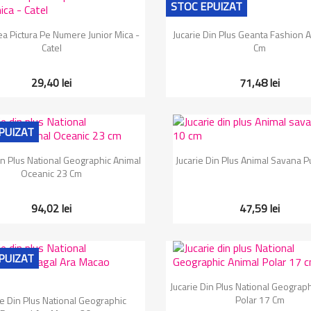
STOC EPUIZAT
Vizualizare rapida
Vizualizare rapida


a Pictura Pe Numere Junior Mica -
Jucarie Din Plus Geanta Fashion 
Catel
Cm
29,40 lei
71,48 lei
PUIZAT
Vizualizare rapida
Vizualizare rapida


in Plus National Geographic Animal
Jucarie Din Plus Animal Savana P
Oceanic 23 Cm
94,02 lei
47,59 lei
PUIZAT
Vizualizare rapida

Jucarie Din Plus National Geograp
Vizualizare rapida

Polar 17 Cm
ie Din Plus National Geographic