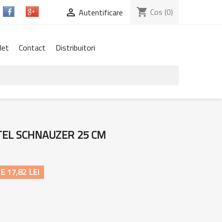
shopping_cart
Cos
(0)

Autentificare
let
Contact
Distribuitori
ATEL SCHNAUZER 25 CM
 17,82 LEI