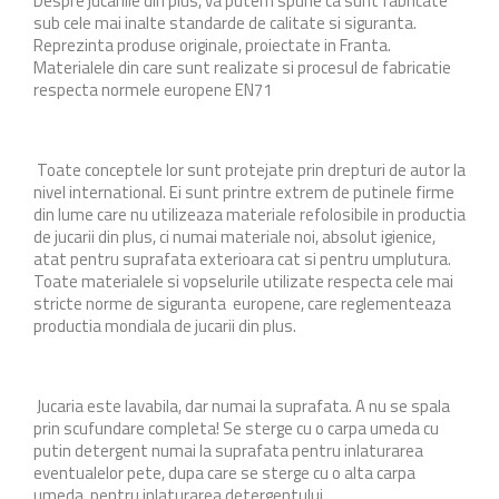
Despre jucariile din plus, va putem spune ca sunt fabricate
sub cele mai inalte standarde de calitate si siguranta.
Reprezinta produse originale, proiectate in Franta.
Materialele din care sunt realizate si procesul de fabricatie
respecta normele europene EN71
Toate conceptele lor sunt protejate prin drepturi de autor la
nivel international. Ei sunt printre extrem de putinele firme
din lume care nu utilizeaza materiale refolosibile in productia
de jucarii din plus, ci numai materiale noi, absolut igienice,
atat pentru suprafata exterioara cat si pentru umplutura.
Toate materialele si vopselurile utilizate respecta cele mai
stricte norme de siguranta europene, care reglementeaza
productia mondiala de jucarii din plus.
Jucaria este lavabila, dar numai la suprafata. A nu se spala
prin scufundare completa! Se sterge cu o carpa umeda cu
putin detergent numai la suprafata pentru inlaturarea
eventualelor pete, dupa care se sterge cu o alta carpa
umeda, pentru inlaturarea detergentului.