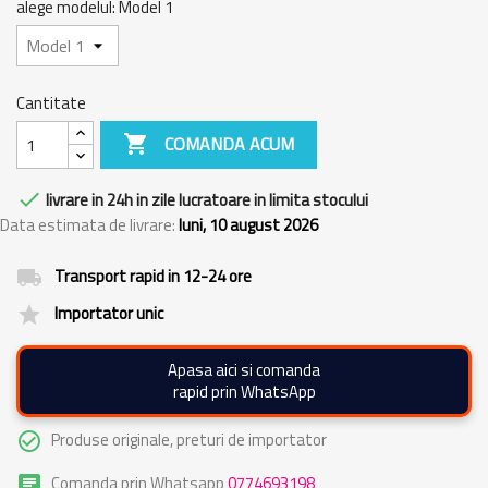
alege modelul: Model 1
Cantitate

COMANDA ACUM

livrare in 24h in zile lucratoare in limita stocului
Data estimata de livrare:
luni, 10 august 2026
Transport rapid in 12-24 ore
local_shipping
Importator unic
grade
Apasa aici si comanda
rapid prin WhatsApp
Produse originale, preturi de importator
check_circle_outline
Comanda prin Whatsapp
0774693198
chat