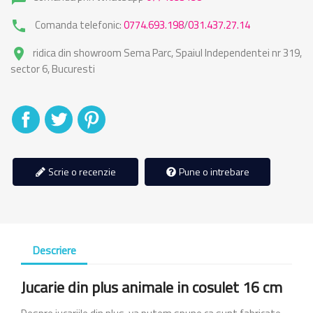
Comanda telefonic:
0774.693.198
/
031.437.27.14
phone
ridica din showroom Sema Parc, Spaiul Independentei nr 319,
place
sector 6, Bucuresti
Distribuiti
Tweet
Pinterest
Scrie o recenzie
Pune o intrebare
Descriere
Jucarie din plus animale in cosulet 16 cm