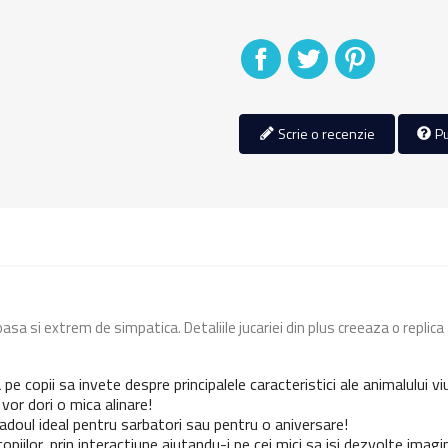
Distribuiti
Tweet
Pinterest
Scrie o recenzie
Pu
asa si extrem de simpatica. Detaliile jucariei din plus creeaza o replica 
a pe copii sa invete despre principalele caracteristici ale animalului 
or dori o mica alinare!
doul ideal pentru sarbatori sau pentru o aniversare!
 copiilor, prin interactiune ajutandu-i pe cei mici sa isi dezvolte im