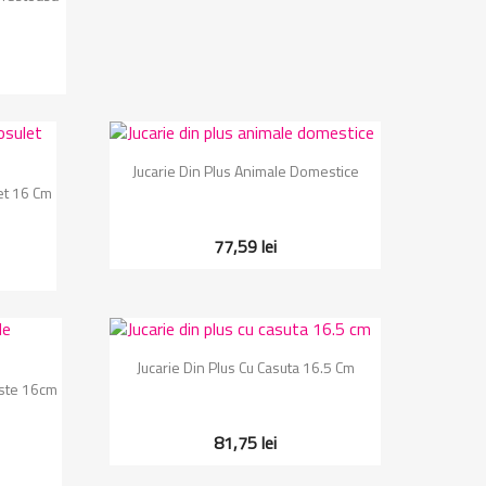
Vizualizare rapida

Jucarie Din Plus Animale Domestice
let 16 Cm
77,59 lei
Vizualizare rapida

Jucarie Din Plus Cu Casuta 16.5 Cm
aste 16cm
81,75 lei