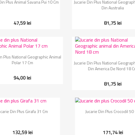
Vizualizare rapida
Vizualizare rapida


 Din Plus Animal Savana Pui 10 Cm
Jucarie Din Plus National Geograp
Din Australia
47,59 lei
81,75 lei
Vizualizare rapida

in Plus National Geographic Animal
Vizualizare rapida

Polar 17 Cm
Jucarie Din Plus National Geograp
Din America De Nord 18 
94,00 lei
81,75 lei
Vizualizare rapida
Vizualizare rapida


ucarie Din Plus Girafa 31 Cm
Jucarie Din Plus Crocodil 50
132,59 lei
171,74 lei