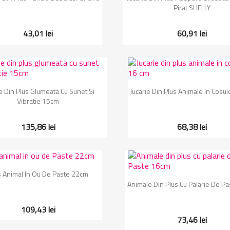
Pirat SHELLY
43,01 lei
60,91 lei
Vizualizare rapida
Vizualizare rapida


ie Din Plus Glumeata Cu Sunet Si
Jucarie Din Plus Animale In Cosu
Vibratie 15cm
135,86 lei
68,38 lei
Vizualizare rapida

s Animal In Ou De Paste 22cm
Vizualizare rapida

Animale Din Plus Cu Palarie De P
109,43 lei
73,46 lei