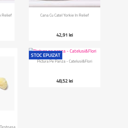
Vizualizare rapida

 Relief
Cana Cu Catel Yorkie In Relief
42,91 lei
STOC EPUIZAT
Vizualizare rapida

Pictura Pe Panza - Catelusi&Flori
48,52 lei
 Testoasa