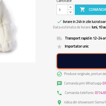
Cantitate

COMANDA

livrare in 24h in zile lucratoar
Data estimata de livrare:
luni, 10 
Transport rapid in 12-24 o
local_shipping
Importator unic
grade
Produse originale, preturi 
check_circle_outline
Comanda prin Whatsapp
0
chat
Comanda telefonic:
0774.6
phone
ridica din showroom Sema Pa
place