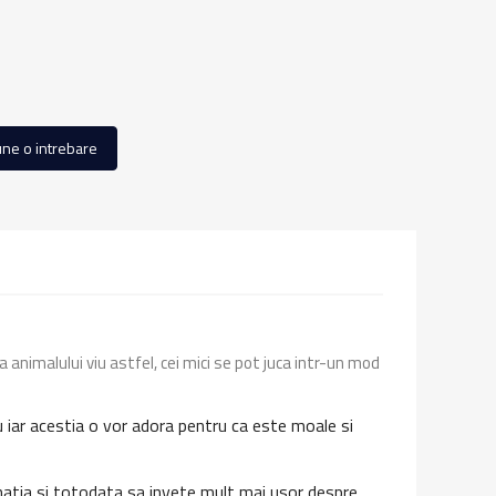
ne o intrebare
a animalului viu astfel, cei mici se pot juca intr-un mod
viu iar acestia o vor adora pentru ca este moale si
aginatia si totodata sa invete mult mai usor despre