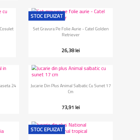
STOC EPUIZAT
Vizualizare rapida

 Cosulet
Set Gravura Pe Folie Aurie - Catel Golden
Retriever
26,38 lei
Vizualizare rapida

Caseta 24
Jucarie Din Plus Animal Salbatic Cu Sunet 17
Cm
73,91 lei
STOC EPUIZAT