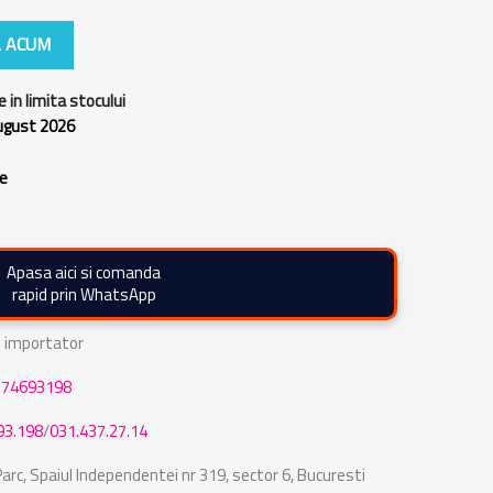
 ACUM
e in limita stocului
august 2026
re
Apasa aici si comanda
rapid prin WhatsApp
de importator
774693198
93.198
/
031.437.27.14
rc, Spaiul Independentei nr 319, sector 6, Bucuresti