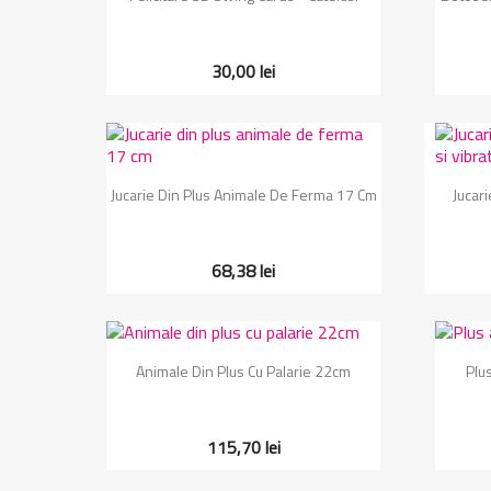
30,00 lei
Vizualizare rapida

Jucarie Din Plus Animale De Ferma 17 Cm
Jucar
68,38 lei
Vizualizare rapida

Animale Din Plus Cu Palarie 22cm
Plu
115,70 lei