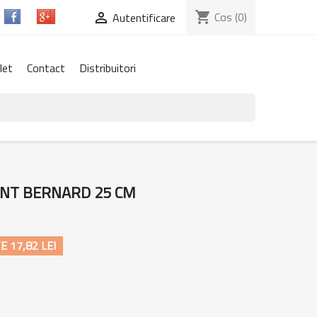
shopping_cart
Cos
(0)

Autentificare
let
Contact
Distribuitori
AINT BERNARD 25 CM
 17,82 LEI