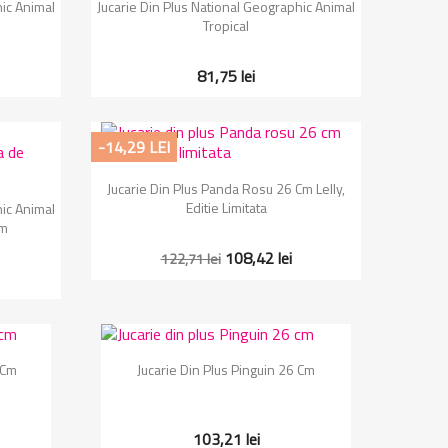
Vizualizare rapida

hic Animal
Jucarie Din Plus National Geographic Animal
Tropical
81,75 lei
-14,29 LEI
Vizualizare rapida

Jucarie Din Plus Panda Rosu 26 Cm Lelly,
Editie Limitata
hic Animal
Cm
108,42 lei
122,71 lei
Vizualizare rapida

 Cm
Jucarie Din Plus Pinguin 26 Cm
103,21 lei