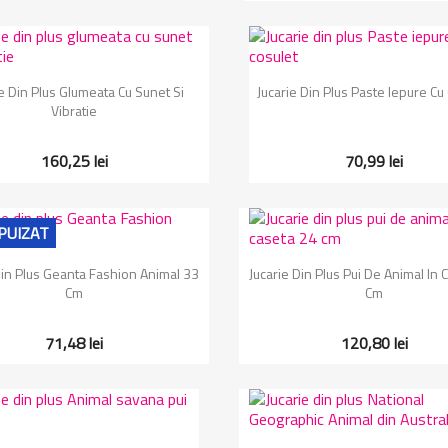
Vizualizare rapida
Vizualizare rapida


ie Din Plus Glumeata Cu Sunet Si
Jucarie Din Plus Paste Iepure Cu
Vibratie
160,25 lei
70,99 lei
PUIZAT
Vizualizare rapida
Vizualizare rapida


Din Plus Geanta Fashion Animal 33
Jucarie Din Plus Pui De Animal In 
Cm
Cm
71,48 lei
120,80 lei