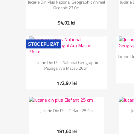
Vizualizare rapida

Jucarie Din Plus National Geographic Animal
Jucarie
Oceanic 23 Cm
94,02 lei
STOC EPUIZAT
Jucarie D
Vizualizare rapida

Jucarie Din Plus National Geographic
Papagal Ara Macao 26cm
172,97 lei
Vizualizare rapida

Jucarie Din Plus Elefant 25 Cm
J
181,60 lei