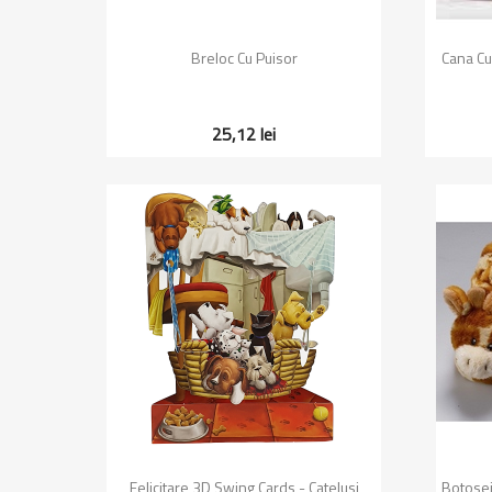
Vizualizare rapida

Breloc Cu Puisor
Cana Cu
25,12 lei
Vizualizare rapida

Felicitare 3D Swing Cards - Catelusi
Botosei