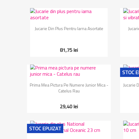
Vizualizare rapida

Jucarie Din Plus Pentru Iarna Asortate
Jucar
81,75 lei
STOC E
Vizualizare rapida

Prima Mea Pictura Pe Numere Junior Mica -
Jucarie 
Catelus Rau
29,40 lei
STOC EPUIZAT