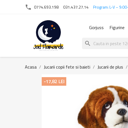
phone
0774.693.198
031.437.27.14
Program: L-V – 9:00
Gorjuss
Figurine
search
Acasa
Jucarii copii fete si baieti
Jucarii de plus
-17,82 LEI