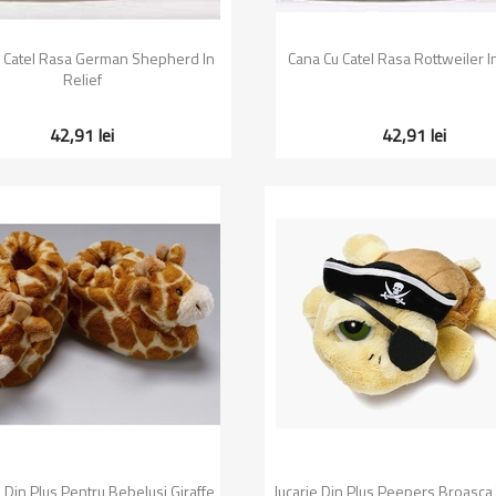
Vizualizare rapida
Vizualizare rapida


 Catel Rasa German Shepherd In
Cana Cu Catel Rasa Rottweiler In
Relief
42,91 lei
42,91 lei
Vizualizare rapida
Vizualizare rapida


 Din Plus Pentru Bebelusi Giraffe
Jucarie Din Plus Peepers Broasca