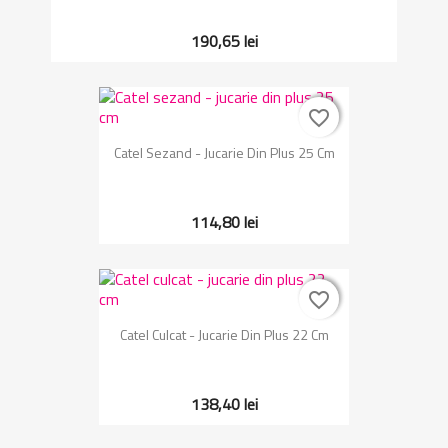
190,65 lei
favorite_border
favorite_border
Catel Sezand - Jucarie Din Plus 25 Cm
114,80 lei
favorite_border
favorite_border
Catel Culcat - Jucarie Din Plus 22 Cm
138,40 lei