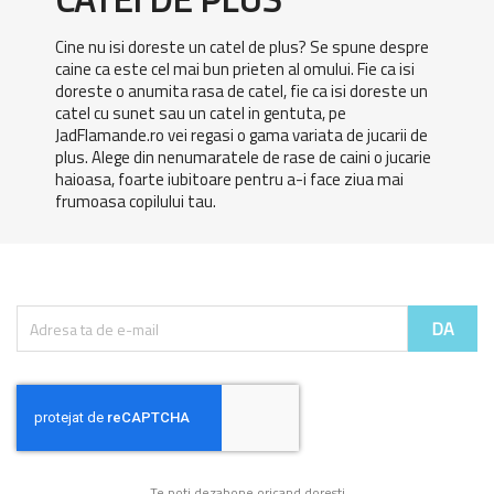
Cine nu isi doreste un catel de plus? Se spune despre
caine ca este cel mai bun prieten al omului. Fie ca isi
doreste o anumita rasa de catel, fie ca isi doreste un
catel cu sunet sau un catel in gentuta, pe
JadFlamande.ro vei regasi o gama variata de jucarii de
plus. Alege din nenumaratele de rase de caini o jucarie
haioasa, foarte iubitoare pentru a-i face ziua mai
frumoasa copilului tau.
Te poti dezabone oricand doresti