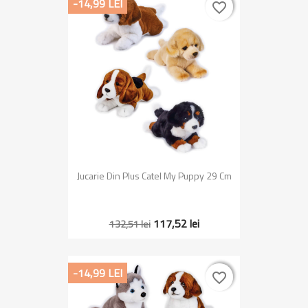
-14,99 LEI
favorite_border
favorite_border
Jucarie Din Plus Catel My Puppy 29 Cm
117,52 lei
132,51 lei
-14,99 LEI
favorite_border
favorite_border