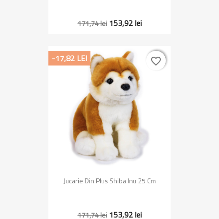
153,92 lei
171,74 lei
-17,82 LEI
favorite_border
favorite_border
Jucarie Din Plus Shiba Inu 25 Cm
153,92 lei
171,74 lei