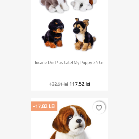
Jucarie Din Plus Catel My Puppy 24 Cm
117,52 lei
132,51 lei
-17,82 LEI
favorite_border
favorite_border