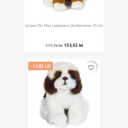
Jucarie Din Plus Ciobanesc De Bernese 25 Cm
153,92 lei
171,74 lei
-17,82 LEI
favorite_border
favorite_border