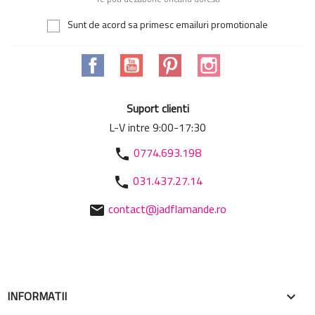
Sunt de acord sa primesc emailuri promotionale
Facebook
YouTube
Pinterest
Instagram
Suport clienti
L-V intre 9:00-17:30
0774.693.198
phone
031.437.27.14
phone
contact@jadflamande.ro
mail
INFORMATII
