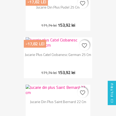
-17,82 LEI
favorite_border
favorite_border
Jucarie Din Plus Pudel 25 Cm
153,92 lei
171,74 lei
-17,82 LEI
favorite_border
favorite_border
Jucarie Plus Catel Ciobanesc German 25 Cm
153,92 lei
171,74 lei
FILTRU
favorite_border
favorite_border
Jucarie Din Plus Saint Bernard 22 Cm