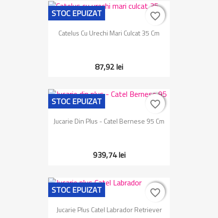
STOC EPUIZAT
favorite_border
favorite_border
Catelus Cu Urechi Mari Culcat 35 Cm
87,92 lei
STOC EPUIZAT
favorite_border
favorite_border
Jucarie Din Plus - Catel Bernese 95 Cm
939,74 lei
STOC EPUIZAT
favorite_border
favorite_border
Jucarie Plus Catel Labrador Retriever