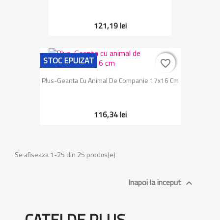
121,19 lei
STOC EPUIZAT
favorite_border
favorite_border
Plus-Geanta Cu Animal De Companie 17x16 Cm
116,34 lei
Se afiseaza 1-25 din 25 produs(e)
Inapoi la inceput

CATEI DE PLUS