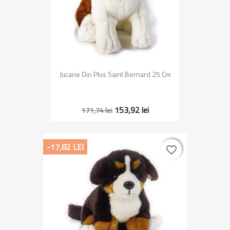
Jucarie Din Plus Saint Bernard 25 Cm
153,92 lei
171,74 lei
-17,82 LEI
favorite_border
favorite_border