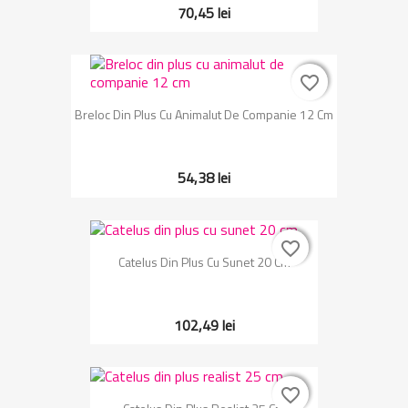
70,45 lei
favorite_border
favorite_border
Breloc Din Plus Cu Animalut De Companie 12 Cm
54,38 lei
favorite_border
favorite_border
Catelus Din Plus Cu Sunet 20 Cm
102,49 lei
favorite_border
favorite_border