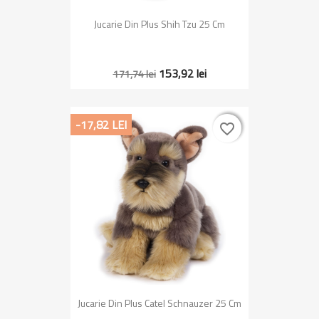
Jucarie Din Plus Shih Tzu 25 Cm
153,92 lei
171,74 lei
-17,82 LEI
favorite_border
favorite_border
Jucarie Din Plus Catel Schnauzer 25 Cm