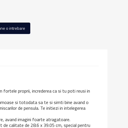
ne o intrebare
n fortele proprii, increderea ca si tu poti reusi in
 frumoase si totodata sa te si simti bine avand o
scarilor de pensula. Te initiezi in intelegerea
re, avand imagini foarte atragatoare.
rit de calitate de 28.6 x 39.05 cm, special pentru