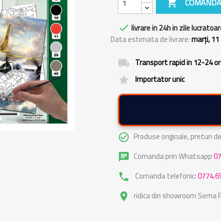

COMANDA

livrare in 24h in zile lucratoar
Data estimata de livrare:
marți, 11
Transport rapid in 12-24 o
local_shipping
Importator unic
grade
Produse originale, preturi 
check_circle_outline
Comanda prin Whatsapp
0
chat
Comanda telefonic:
0774.6
phone
ridica din showroom Sema Pa
place