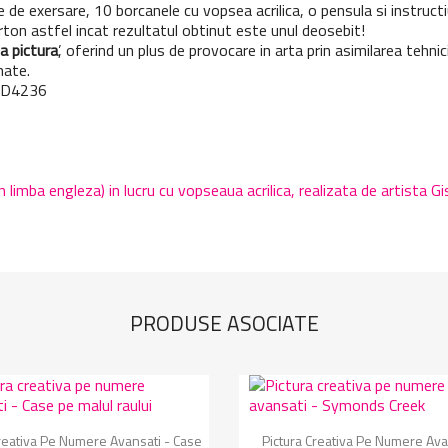
 foaie de exersare, 10 borcanele cu vopsea acrilica, o pensula si instruc
arton astfel incat rezultatul obtinut este unul deosebit!
a pictura
’, oferind un plus de provocare in arta prin asimilarea tehni
nate.
M D4236
limba engleza) in lucru cu vopseaua acrilica, realizata de artista Gis
PRODUSE ASOCIATE
Vizualizare rapida
Vizualizare rapida


Creativa Pe Numere Avansati - Case
Pictura Creativa Pe Numere Ava