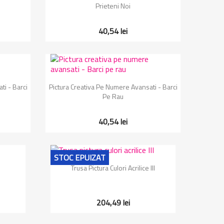
Prieteni Noi
40,54 lei
Vizualizare rapida

ti - Barci
Pictura Creativa Pe Numere Avansati - Barci
Pe Rau
40,54 lei
STOC EPUIZAT
Vizualizare rapida

Trusa Pictura Culori Acrilice III
204,49 lei