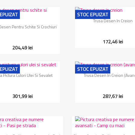
EPUIZAT
STOC EPUIZAT
Vizualizare rapida

Trusa Desen In Creion
Vizualizare rapida

Desen Pentru Schite Si Crochiuri
172,46 lei
204,49 lei
EPUIZAT
STOC EPUIZAT
Vizualizare rapida
Vizualizare rapida


a Pictura Culori Ulei Si Sevalet
Trusa Desen In Creion (avans
301,99 lei
287,67 lei
Vizualizare rapida
Vizualizare rapida

