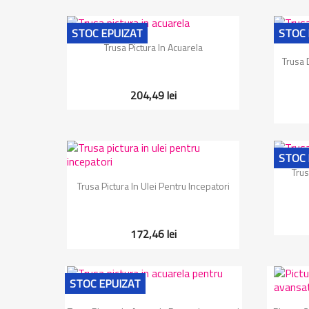
STOC EPUIZAT
STOC 
Vizualizare rapida

Trusa Pictura In Acuarela
Trusa 
204,49 lei
STOC 
Trus
Vizualizare rapida

Trusa Pictura In Ulei Pentru Incepatori
172,46 lei
STOC EPUIZAT
Vizualizare rapida
