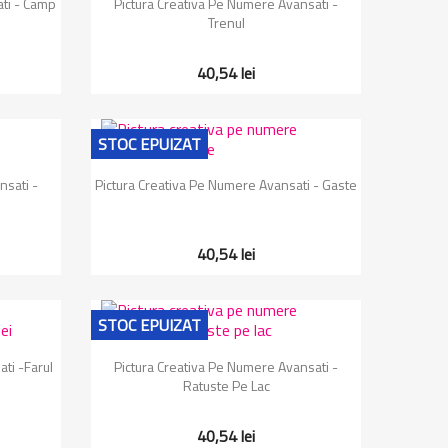
ati - Camp
Pictura Creativa Pe Numere Avansati -
Trenul
40,54 lei
STOC EPUIZAT
Vizualizare rapida

nsati -
Pictura Creativa Pe Numere Avansati - Gaste
40,54 lei
STOC EPUIZAT
Vizualizare rapida

ti -Farul
Pictura Creativa Pe Numere Avansati -
Ratuste Pe Lac
40,54 lei