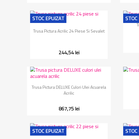
STOC EPUIZAT
STOC 
T
Vizualizare rapida

Trusa Pictura Acrilic 24 Piese Si Sevalet
244,54 lei
Vizualizare rapida

Trusa Pictura DELUXE Culori Ulei Acuarela
Acrilic
867,75 lei
STOC EPUIZAT
STOC 