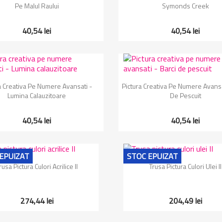
Pe Malul Raului
Symonds Creek
40,54 lei
40,54 lei
Vizualizare rapida
Vizualizare rapida


a Creativa Pe Numere Avansati -
Pictura Creativa Pe Numere Avansa
Lumina Calauzitoare
De Pescuit
40,54 lei
40,54 lei
EPUIZAT
STOC EPUIZAT
Vizualizare rapida
Vizualizare rapida


rusa Pictura Culori Acrilice II
Trusa Pictura Culori Ulei II
274,44 lei
204,49 lei