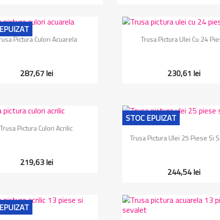
EPUIZAT
Vizualizare rapida
Vizualizare rapida


rusa Pictura Culori Acuarela
Trusa Pictura Ulei Cu 24 Pi
287,67 lei
230,61 lei
STOC EPUIZAT
Vizualizare rapida

Trusa Pictura Culori Acrilic
Vizualizare rapida

Trusa Pictura Ulei 25 Piese Si 
219,63 lei
244,54 lei
EPUIZAT