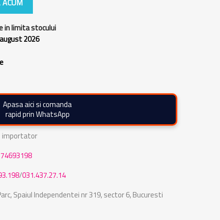
 ACUM
e in limita stocului
 august 2026
re
Apasa aici si comanda
rapid prin WhatsApp
de importator
774693198
93.198
/
031.437.27.14
rc, Spaiul Independentei nr 319, sector 6, Bucuresti