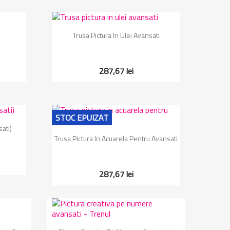
Vizualizare rapida

Trusa Pictura In Ulei Avansati
287,67 lei
STOC EPUIZAT
ati)
Vizualizare rapida

Trusa Pictura In Acuarela Pentru Avansati
287,67 lei
Vizualizare rapida
