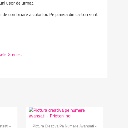
tiuni usor de urmat.
cii de combinare a culorilor. Pe plansa din carton sunt
ele Grenier.
Vizualizare rapida

nsati -
Pictura Creativa Pe Numere Avansati -