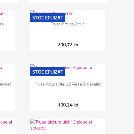
STOC EPUIZAT
Vizualizare rapida

ese
Trusa Pictura Acrilic
200,72 lei
STOC EPUIZAT
Vizualizare rapida

Sevalet
Trusa Pictura Ulei 22 Piese Si Sevalet
190,24 lei