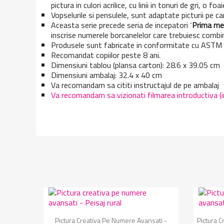
pictura in culori acrilice, cu linii in tonuri de gri, o
Vopselurile si pensulele, sunt adaptate picturii pe c
Aceasta serie precede seria de incepatori ‘
Prima me
inscrise numerele borcanelelor care trebuiesc combi
Produsele sunt fabricate in conformitate cu AST
Recomandat copiilor peste 8 ani.
Dimensiuni tablou (plansa carton): 28.6 x 39.05 cm
Dimensiuni ambalaj: 32.4 x 40 cm
Va recomandam sa cititi instructajul de pe ambalaj
Va recomandam sa vizionati filmarea introductiva (in 
Vizualizare rapida

Pictura Creativa Pe Numere Avansati -
Pictura 