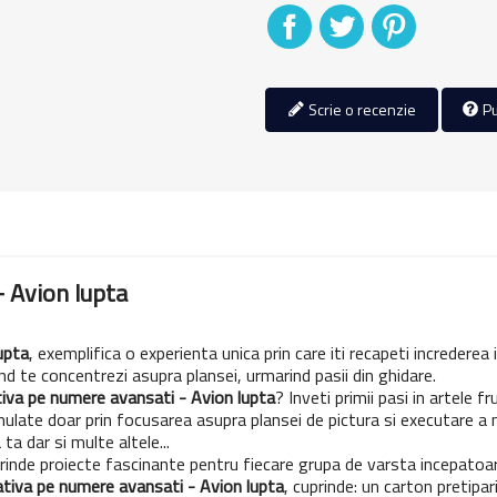
Distribuiti
Tweet
Pinterest
Scrie o recenzie
Pu
- Avion lupta
upta
, exemplifica o experienta unica prin care iti recapeti increderea i
nd te concentrezi asupra plansei, urmarind pasii din ghidare.
tiva pe numere avansati - Avion lupta
? Inveti primii pasi in artele
mulate doar prin focusarea asupra plansei de pictura si executare a mi
ta dar si multe altele...
rinde proiecte fascinante pentru fiecare grupa de varsta incepatoa
ativa pe numere avansati - Avion lupta
, cuprinde: un carton pretipa