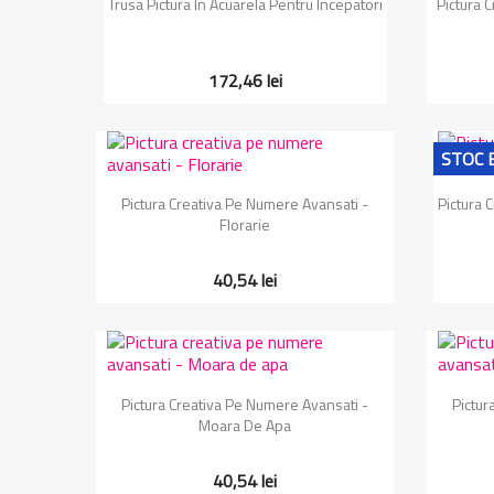
Trusa Pictura In Acuarela Pentru Incepatori
Pictura 
172,46 lei
STOC 
Vizualizare rapida

Pictura Creativa Pe Numere Avansati -
Pictura 
Florarie
40,54 lei
Vizualizare rapida

Pictura Creativa Pe Numere Avansati -
Pictur
Moara De Apa
40,54 lei