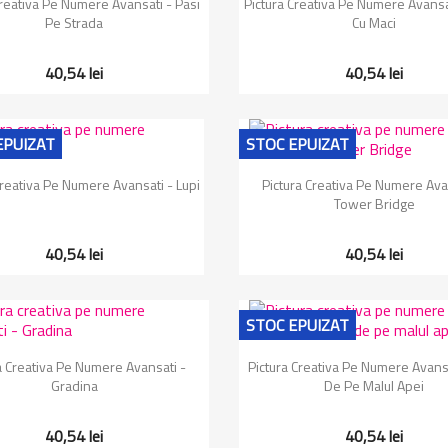
Creativa Pe Numere Avansati - Pasi
Pictura Creativa Pe Numere Avans
Pe Strada
Cu Maci
40,54 lei
40,54 lei
EPUIZAT
STOC EPUIZAT
Vizualizare rapida
Vizualizare rapida


Creativa Pe Numere Avansati - Lupi
Pictura Creativa Pe Numere Ava
Tower Bridge
40,54 lei
40,54 lei
STOC EPUIZAT
Vizualizare rapida
Vizualizare rapida


a Creativa Pe Numere Avansati -
Pictura Creativa Pe Numere Avansa
Gradina
De Pe Malul Apei
40,54 lei
40,54 lei