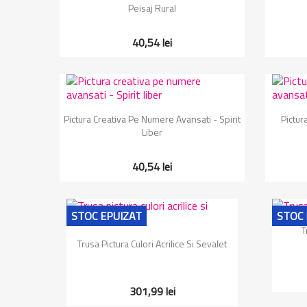
Peisaj Rural
40,54 lei
Vizualizare rapida

Pictura Creativa Pe Numere Avansati - Spirit
Pictur
Liber
40,54 lei
STOC EPUIZAT
STOC 
T
Vizualizare rapida

Trusa Pictura Culori Acrilice Si Sevalet
301,99 lei