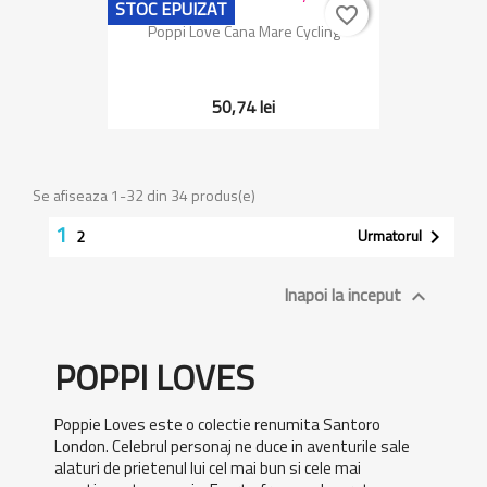
STOC EPUIZAT
favorite_border
favorite_border
Poppi Love Cana Mare Cycling
50,74 lei
Se afiseaza 1-32 din 34 produs(e)
1
Urmatorul

2
Inapoi la inceput

POPPI LOVES
Poppie Loves este o colectie renumita Santoro
London. Celebrul personaj ne duce in aventurile sale
alaturi de prietenul lui cel mai bun si cele mai