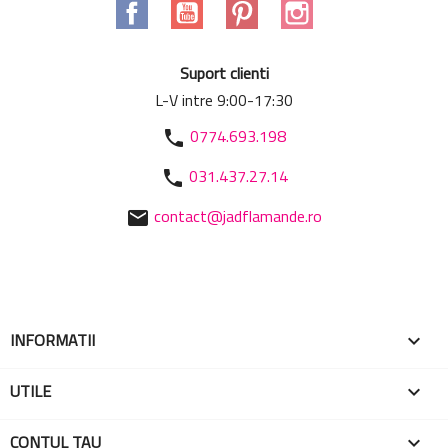
Facebook
YouTube
Pinterest
Instagram
Suport clienti
L-V intre 9:00-17:30
0774.693.198
phone
031.437.27.14
phone
contact@jadflamande.ro
mail
INFORMATII

UTILE

CONTUL TAU
