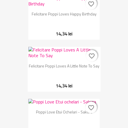
favorite_border
favorite_border
Felicitare Poppi Loves Happy Birthday
14,34 lei
favorite_border
favorite_border
Felicitare Poppi Loves A Little Note To Say
14,34 lei
favorite_border
favorite_border
Poppi Love Etui Ochelari - Sakura