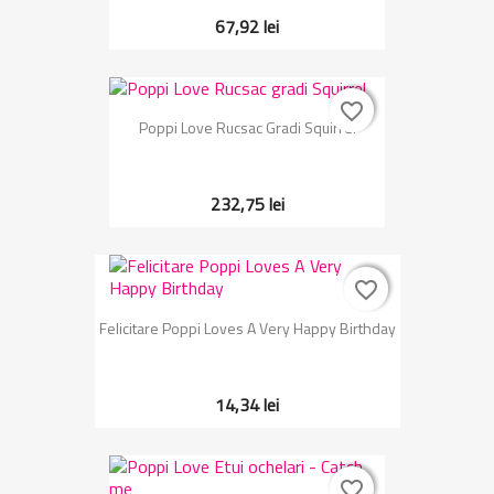
67,92 lei
favorite_border
favorite_border
Poppi Love Rucsac Gradi Squirrel
232,75 lei
favorite_border
favorite_border
Felicitare Poppi Loves A Very Happy Birthday
14,34 lei
favorite_border
favorite_border