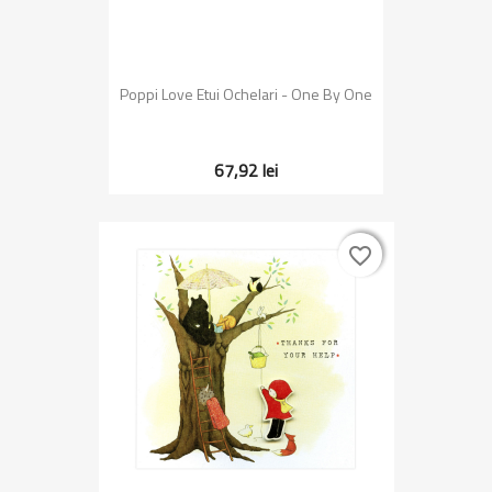
Poppi Love Etui Ochelari - One By One
67,92 lei
favorite_border
favorite_border