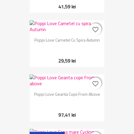
41,59 lei
favorite_border
favorite_border
Poppi Love Carnetel Cu Spira Autumn
29,59 lei
favorite_border
favorite_border
Poppi Love Geanta Copii From Above
97,41 lei