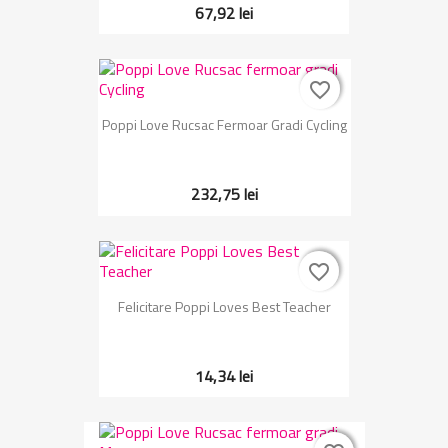
67,92 lei
favorite_border
favorite_border
Poppi Love Rucsac Fermoar Gradi Cycling
232,75 lei
favorite_border
favorite_border
Felicitare Poppi Loves Best Teacher
14,34 lei