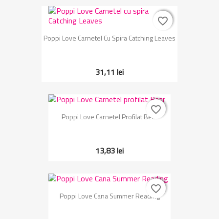
favorite_border
favorite_border
Poppi Love Carnetel Cu Spira Catching Leaves
31,11 lei
favorite_border
favorite_border
Poppi Love Carnetel Profilat Bear
13,83 lei
favorite_border
favorite_border
Poppi Love Cana Summer Reading