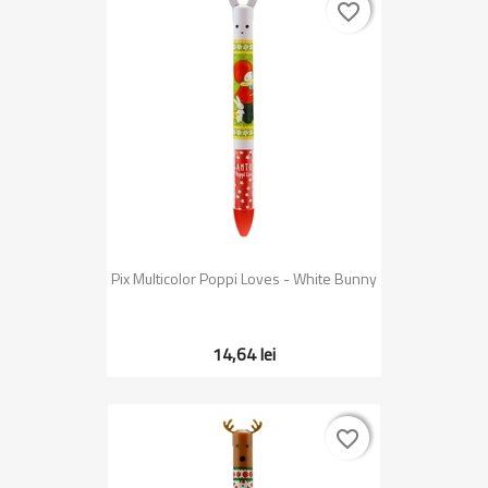
favorite_border
favorite_border
Pix Multicolor Poppi Loves - White Bunny
14,64 lei
favorite_border
favorite_border