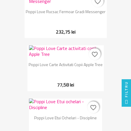
favorite_border
favorite_border
Poppi Love Rucsac Fermoar Gradi Messenger
232,75 lei
favorite_border
favorite_border
Poppi Love Carte Activitati Copii Apple Tree
FILTRU
77,58 lei
favorite_border
favorite_border
Poppi Love Etui Ochelari - Discipline