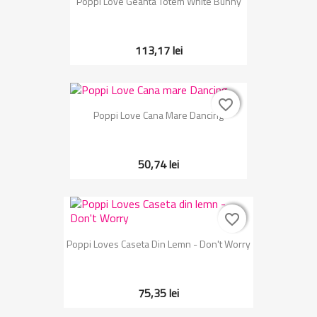
Poppi Love Geanta Totem White Bunny
113,17 lei
favorite_border
favorite_border
Poppi Love Cana Mare Dancing
50,74 lei
favorite_border
favorite_border
Poppi Loves Caseta Din Lemn - Don't Worry
75,35 lei