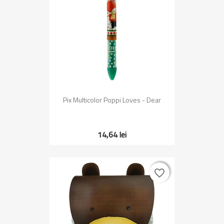
Pix Multicolor Poppi Loves - Dear
14,64 lei
favorite_border
favorite_border