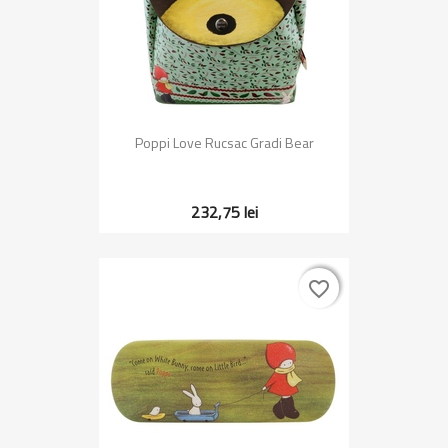
Poppi Love Rucsac Gradi Bear
232,75 lei
favorite_border
favorite_border