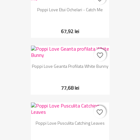
Poppi Love Etui Ochelari - Catch Me
67,92 lei
favorite_border
favorite_border
Poppi Love Geanta Profilata White Bunny
77,68 lei
favorite_border
favorite_border
Poppi Love Pusculita Catching Leaves