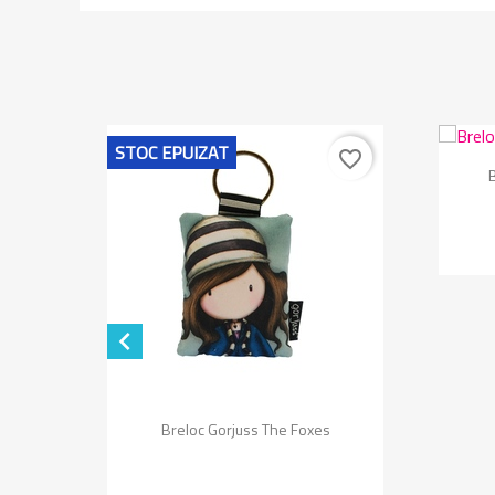
STOC EPUIZAT
favorite_border
favorite_border

Vizualizare rapida

 Second
Breloc Gorjuss The Foxes