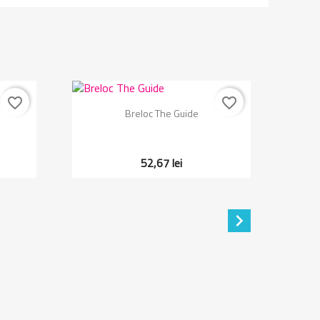
favorite_border
favorite_border
Vizualizare rapida

Breloc The Guide
52,67 lei
