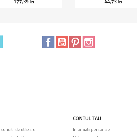
177,39 lei
44,73 lei
Facebook
YouTube
Pinterest
Instagram
CONTUL TAU
conditii de utilizare
Informatii personale