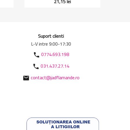
21,15 lei
Suport clienti
L-V intre 9:00-17:30
0774.693.198
phone
031.437.27.14
phone
contact@jadflamande.ro
mail