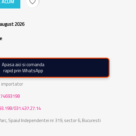
 ACUM
favorite_border
 august 2026
re
Apasa aici si comanda
rapid prin WhatsApp
de importator
774693198
93.198
/
031.437.27.14
rc, Spaiul Independentei nr 319, sector 6, Bucuresti