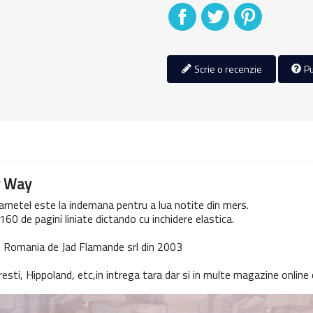
Distribuiti
Tweet
Pinterest
Scrie o recenzie
Pu
y Way
arnetel este la indemana pentru a lua notite din mers.
60 de pagini liniate dictando cu inchidere elastica.
 in Romania de Jad Flamande srl din 2003
resti, Hippoland, etc,in intrega tara dar si in multe magazine online