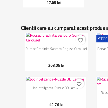
17,69 lei
Clientii care au cumparat acest produs 
STOC
favorite_border
Vizualizare rapida

Rucsac Gradinita Santoro Gorjuss Carousel
Penar P
203,06 lei
favorite_border
Vizualizare rapida

Joc Inteligenta-Puzzle 3D Lamaie
Rucs
44,73 lei