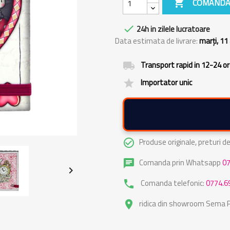

COMANDA

24h in zilele lucratoare
Data estimata de livrare:
marți, 11
Transport rapid in 12-24 o
local_shipping
Importator unic
grade
Produse originale, preturi 
check_circle_outline
Comanda prin Whatsapp
0
chat

Comanda telefonic:
0774.6
phone
ridica din showroom Sema Pa
place