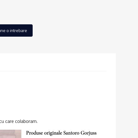
ne o intrebare
 cu care colaboram.