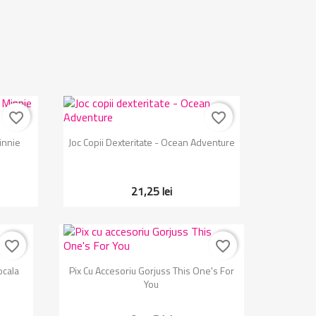
favorite_border
favorite_border
Vizualizare rapida

innie
Joc Copii Dexteritate - Ocean Adventure
21,25 lei
favorite_border
favorite_border
Vizualizare rapida

ocala
Pix Cu Accesoriu Gorjuss This One's For
You