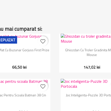
au mai cumparat si:
 EPUIZAT
favorite_border
Vizualizare rapida
Vizualizare rapida


lat Cu Buzunar Gorjuss First Prize
Ghiozdan Cu Troler Gradinita M
Mouse
66,50 lei
147,02 lei
favorite_border
Vizualizare rapida
Vizualizare rapida


ac Pentru Scoala Batman 38 Cm
Joc Inteligenta-Puzzle 3D Port