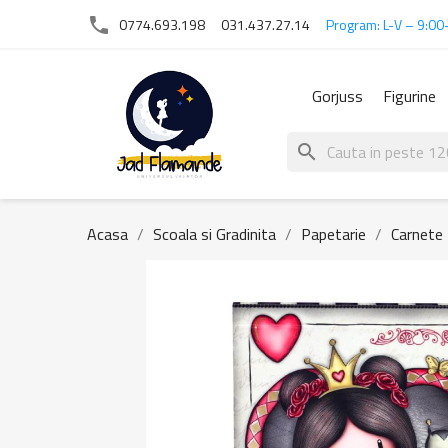
phone
0774.693.198
031.437.27.14
Program: L-V – 9:00
Gorjuss
Figurine
search
Acasa
Scoala si Gradinita
Papetarie
Carnete