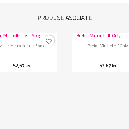
PRODUSE ASOCIATE
favorite_border
Vizualizare rapida
Vizualizare rapida


Breloc Mirabelle Lost Song
Breloc Mirabelle If Only
52,67 lei
52,67 lei