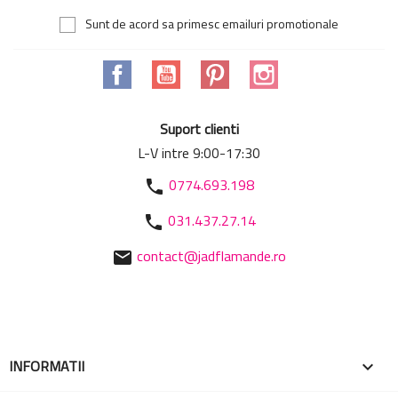
Sunt de acord sa primesc emailuri promotionale
Facebook
YouTube
Pinterest
Instagram
Suport clienti
L-V intre 9:00-17:30
0774.693.198
phone
031.437.27.14
phone
contact@jadflamande.ro
mail
INFORMATII
