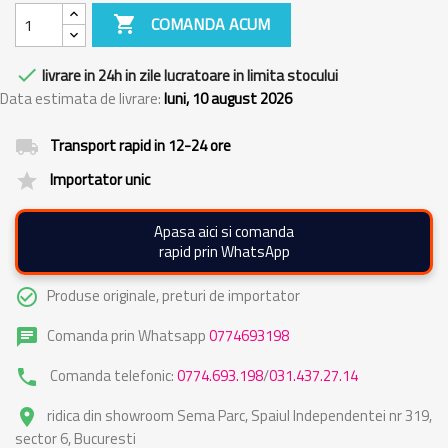

COMANDA ACUM

livrare in 24h in zile lucratoare in limita stocului
Data estimata de livrare:
luni, 10 august 2026
Transport rapid in 12-24 ore
local_shipping
Importator unic
grade
Apasa aici si comanda
rapid prin WhatsApp
Produse originale, preturi de importator
check_circle_outline
Comanda prin Whatsapp
0774693198
chat
Comanda telefonic:
0774.693.198
/
031.437.27.14
phone
ridica din showroom Sema Parc, Spaiul Independentei nr 319,
place
sector 6, Bucuresti