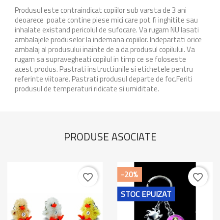
Produsul este contraindicat copiilor sub varsta de 3 ani
deoarece poate contine piese mici care pot fi inghitite sau
inhalate existand pericolul de sufocare. Va rugam NU lasati
ambalajele produselor la indemana copiilor. Indepartati orice
ambalaj al produsului inainte de a da produsul copilului. Va
rugam sa supravegheati copilul in timp ce se foloseste
acest produs. Pastrati instructiunile si etichetele pentru
referinte viitoare. Pastrati produsul departe de foc.Feriti
produsul de temperaturi ridicate si umiditate.
PRODUSE ASOCIATE
-20%
favorite_border
favorite_border
STOC EPUIZAT