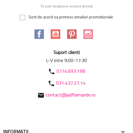
Te poti dezabone oricand doresti
Sunt de acord sa primesc emailuri promotionale
Facebook
YouTube
Pinterest
Instagram
Suport clienti
L-V intre 9:00-17:30
0774.693.198
phone
031.437.27.14
phone
contact@jadflamande.ro
mail
INFORMATII
