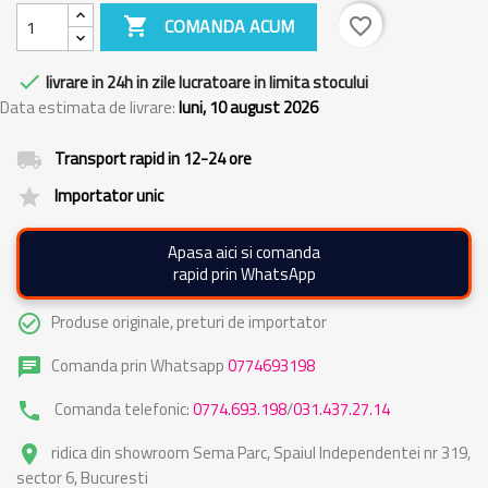

COMANDA ACUM
favorite_border

livrare in 24h in zile lucratoare in limita stocului
Data estimata de livrare:
luni, 10 august 2026
Transport rapid in 12-24 ore
local_shipping
Importator unic
grade
Apasa aici si comanda
rapid prin WhatsApp
Produse originale, preturi de importator
check_circle_outline
Comanda prin Whatsapp
0774693198
chat
Comanda telefonic:
0774.693.198
/
031.437.27.14
phone
ridica din showroom Sema Parc, Spaiul Independentei nr 319,
place
sector 6, Bucuresti