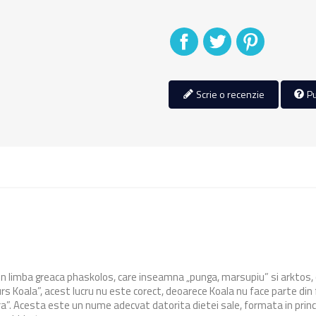
Distribuiti
Tweet
Pinterest
Scrie o recenzie
Pu
e din limba greaca phaskolos, care inseamna „punga, marsupiu” si arktos, 
s Koala”, acest lucru nu este corect, deoarece Koala nu face parte din fam
”. Acesta este un nume adecvat datorita dietei sale, formata in princip