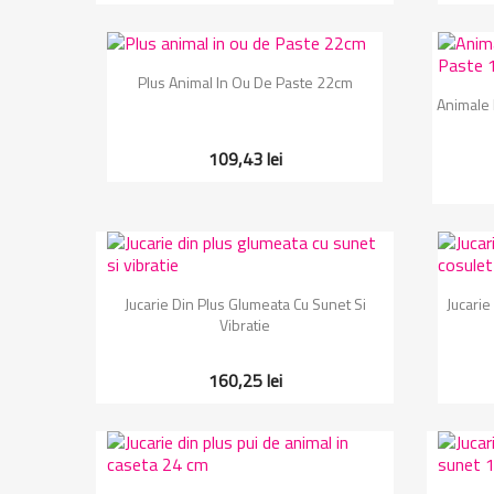
Vizualizare rapida

Plus Animal In Ou De Paste 22cm
Animale 
109,43 lei
Vizualizare rapida

Jucarie Din Plus Glumeata Cu Sunet Si
Jucarie
Vibratie
160,25 lei