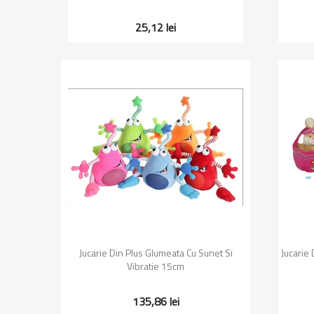
25,12 lei
Vizualizare rapida

Jucarie Din Plus Glumeata Cu Sunet Si
Jucarie 
Vibratie 15cm
135,86 lei