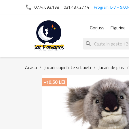
phone
0774.693.198
031.437.27.14
Program: L-V – 9:00
Gorjuss
Figurine
search
Acasa
Jucarii copii fete si baieti
Jucarii de plus
-10,50 LEI