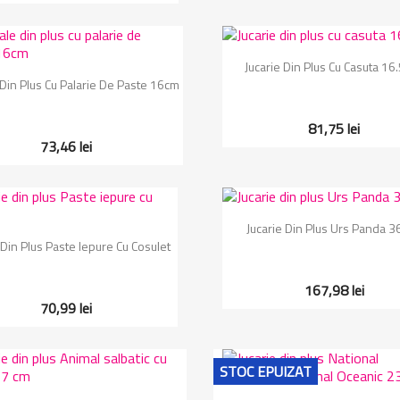
Vizualizare rapida

Jucarie Din Plus Cu Casuta 16
Vizualizare rapida

Din Plus Cu Palarie De Paste 16cm
81,75 lei
73,46 lei
Vizualizare rapida

Jucarie Din Plus Urs Panda 3
Vizualizare rapida

 Din Plus Paste Iepure Cu Cosulet
167,98 lei
70,99 lei
STOC EPUIZAT