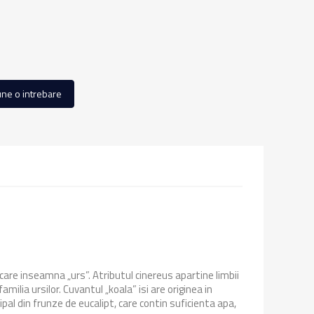
ne o intrebare
care inseamna „urs”. Atributul cinereus apartine limbii
ilia ursilor. Cuvantul „koala” isi are originea in
al din frunze de eucalipt, care contin suficienta apa,