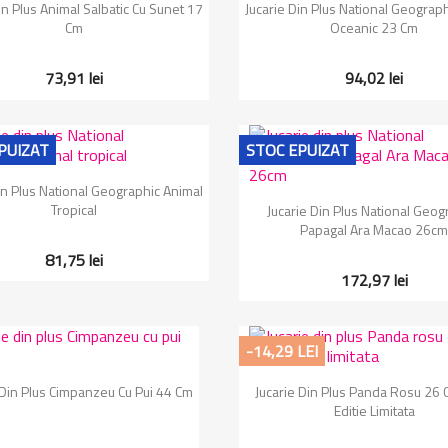
Vizualizare rapida
Vizualizare rapida


in Plus Animal Salbatic Cu Sunet 17
Jucarie Din Plus National Geograp
Cm
Oceanic 23 Cm
73,91 lei
94,02 lei
PUIZAT
STOC EPUIZAT
Vizualizare rapida

in Plus National Geographic Animal
Vizualizare rapida

Tropical
Jucarie Din Plus National Geog
Papagal Ara Macao 26cm
81,75 lei
172,97 lei
-14,29 LEI
Vizualizare rapida
Vizualizare rapida


 Din Plus Cimpanzeu Cu Pui 44 Cm
Jucarie Din Plus Panda Rosu 26 C
Editie Limitata