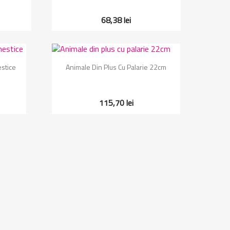
68,38 lei
Vizualizare rapida

stice
Animale Din Plus Cu Palarie 22cm
115,70 lei