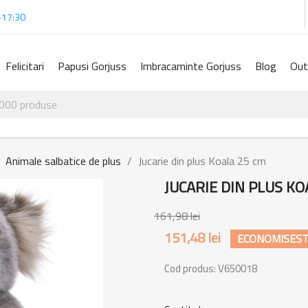
-17:30
Felicitari
Papusi Gorjuss
Imbracaminte Gorjuss
Blog
Out
Animale salbatice de plus
Jucarie din plus Koala 25 cm
JUCARIE DIN PLUS KO
161,98 lei
151,48 lei
ECONOMISESTE
Cod produs:
V650018