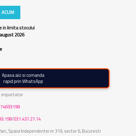
 ACUM
e in limita stocului
 august 2026
re
Apasa aici si comanda
rapid prin WhatsApp
de importator
774693198
93.198
/
031.437.27.14
rc, Spaiul Independentei nr 319, sector 6, Bucuresti