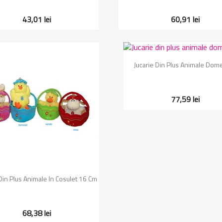
43,01 lei
60,91 lei
Vizualizare rapida

Jucarie Din Plus Animale Dome
77,59 lei
Vizualizare rapida

Din Plus Animale In Cosulet 16 Cm
68,38 lei