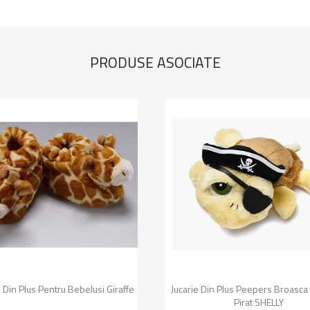
PRODUSE ASOCIATE
Vizualizare rapida
Vizualizare rapida


 Din Plus Pentru Bebelusi Giraffe
Jucarie Din Plus Peepers Broasca
Pirat SHELLY