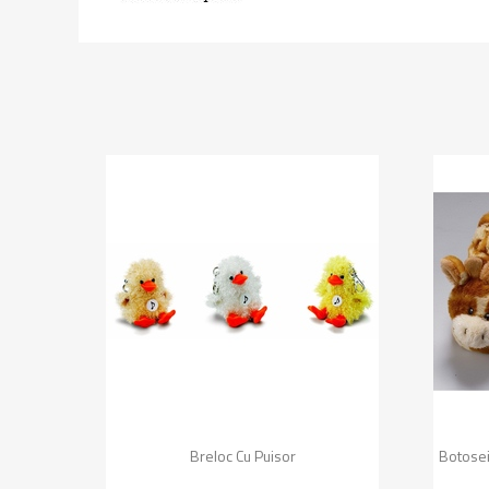
Vizualizare rapida

Breloc Cu Puisor
Botosei