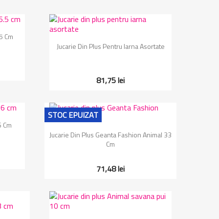
.5 Cm
Vizualizare rapida

Jucarie Din Plus Pentru Iarna Asortate
81,75 lei
STOC EPUIZAT
6 Cm
Vizualizare rapida

Jucarie Din Plus Geanta Fashion Animal 33
Cm
71,48 lei