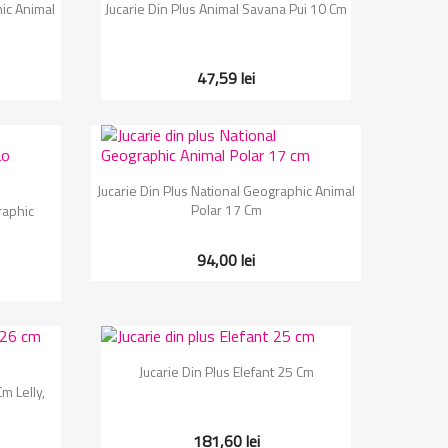
Vizualizare rapida

hic Animal
Jucarie Din Plus Animal Savana Pui 10 Cm
47,59 lei
Vizualizare rapida

Jucarie Din Plus National Geographic Animal
Polar 17 Cm
raphic
94,00 lei
Vizualizare rapida

Jucarie Din Plus Elefant 25 Cm
m Lelly,
181,60 lei