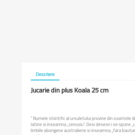
Descriere
Jucarie din plus Koala 25 cm
" Numele stiintific al ursuletului provine din cuvintel
latine si inseamna „cenusiu”. Desi deseori i se spune „ur
limbile aborigene australiene si inseamna „fara bautura