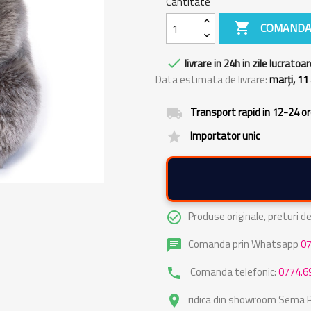
Cantitate

COMANDA

livrare in 24h in zile lucratoar
Data estimata de livrare:
marți, 11
Transport rapid in 12-24 o
local_shipping
Importator unic
grade
Produse originale, preturi 
check_circle_outline
Comanda prin Whatsapp
0
chat
Comanda telefonic:
0774.6
phone
ridica din showroom Sema Pa
place