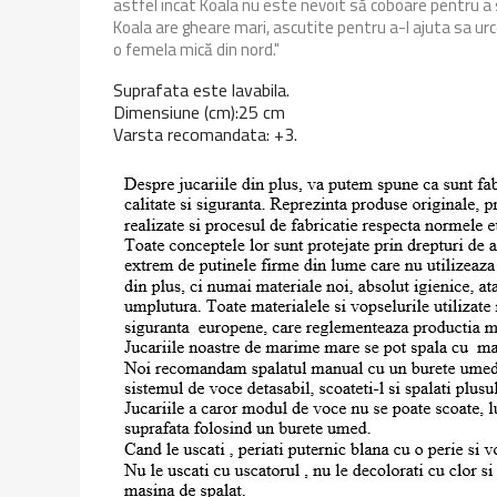
astfel incat Koala nu este nevoit să coboare pentru a 
Koala are gheare mari, ascutite pentru a-l ajuta sa ur
o femela mică din nord."
Suprafata este lavabila.
Dimensiune (cm):25 cm
Varsta recomandata: +3.