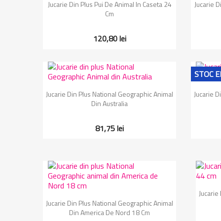
Vizualizare rapida

Jucarie Din Plus Pui De Animal In Caseta 24
Jucarie D
Cm
120,80 lei
STOC E
Vizualizare rapida

Jucarie Din Plus National Geographic Animal
Jucarie D
Din Australia
81,75 lei
Jucarie
Vizualizare rapida

Jucarie Din Plus National Geographic Animal
Din America De Nord 18 Cm