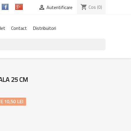
shopping_cart
Cos
(0)

Autentificare
let
Contact
Distribuitori
ALA 25 CM
 10,50 LEI