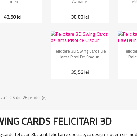
Florarie
Avioane
Feti
43,50 lei
30,00 lei
Vizualizare rapida
Vi


Felicitare 3D Swing Cards De
Felicit
Iarna Pisoi De Craciun
Baie
35,56 lei
aza 1-26 din 26 produs(e)
ING CARDS FELICITARI 3D
 Cards felicitari 3D, sunt felicitarile speciale, cu design modern si unic