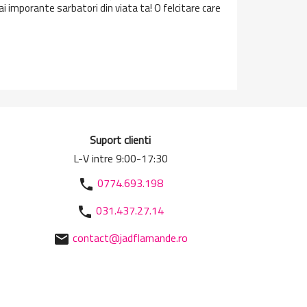
i imporante sarbatori din viata ta! O felcitare care
Suport clienti
L-V intre 9:00-17:30
0774.693.198
phone
031.437.27.14
phone
contact@jadflamande.ro
mail