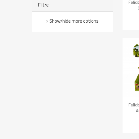

Felic
Filtre
Show/hide more options

Felic
A