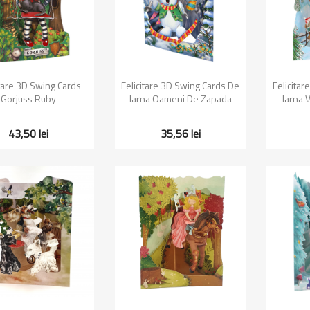
Vizualizare rapida
Vizualizare rapida
Vi


itare 3D Swing Cards
Felicitare 3D Swing Cards De
Felicita
Gorjuss Ruby
Iarna Oameni De Zapada
Iarna V
43,50 lei
35,56 lei