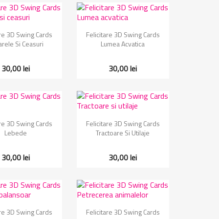
zualizare rapida
Vizualizare rapida

are 3D Swing Cards
Felicitare 3D Swing Cards
rele Si Ceasuri
Lumea Acvatica
30,00 lei
30,00 lei
zualizare rapida
Vizualizare rapida

are 3D Swing Cards
Felicitare 3D Swing Cards
Lebede
Tractoare Si Utilaje
30,00 lei
30,00 lei
zualizare rapida
Vizualizare rapida

are 3D Swing Cards
Felicitare 3D Swing Cards