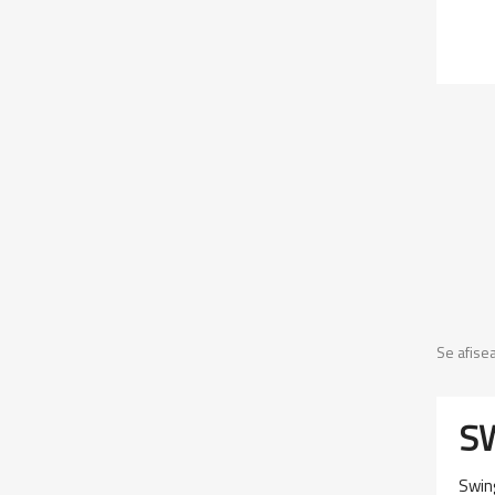
Se afise
SW
Swing