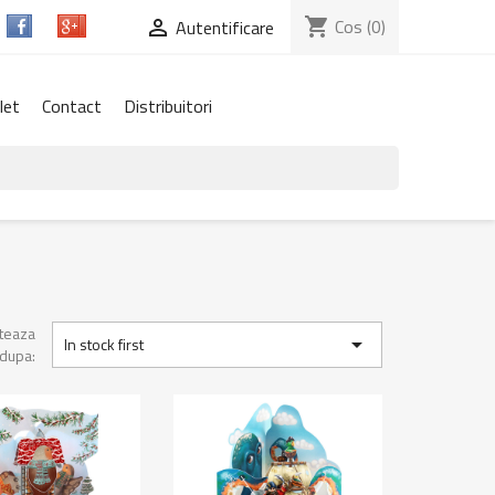
shopping_cart
Cos
(0)

Autentificare
let
Contact
Distribuitori
teaza

In stock first
dupa: