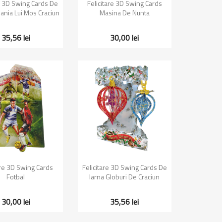
zualizare rapida
Vizualizare rapida

re 3D Swing Cards De
Felicitare 3D Swing Cards
Sania Lui Mos Craciun
Masina De Nunta
35,56 lei
30,00 lei
zualizare rapida
Vizualizare rapida

are 3D Swing Cards
Felicitare 3D Swing Cards De
Fotbal
Iarna Globuri De Craciun
30,00 lei
35,56 lei