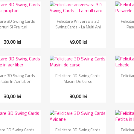
Vizualizare rapida
Vizualizare rapida
Vi


itare 3D Swing Cards
Felicitare Aniversara 3D
Felicit
orturi Si Prajituri
Swing Cards - La Multi Ani
Pasa
30,00 lei
49,00 lei
Vizualizare rapida
Vizualizare rapida
Vi


itare 3D Swing Cards
Felicitare 3D Swing Cards
Felicit
itatie In Aer Liber
Masini De Curse
30,00 lei
30,00 lei
Vizualizare rapida
Vizualizare rapida
Vi


tare 3D Swing Cards
Felicitare 3D Swing Cards
Felicit