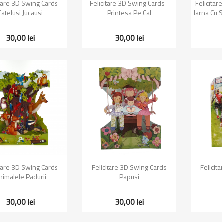
Vizualizare rapida
Vizualizare rapida
Vi


itare 3D Swing Cards
Felicitare 3D Swing Cards -
Felicita
Catelusi Jucausi
Printesa Pe Cal
Iarna Cu 
30,00 lei
30,00 lei
Vizualizare rapida
Vizualizare rapida
Vi


itare 3D Swing Cards
Felicitare 3D Swing Cards
Felicit
nimalele Padurii
Papusi
30,00 lei
30,00 lei