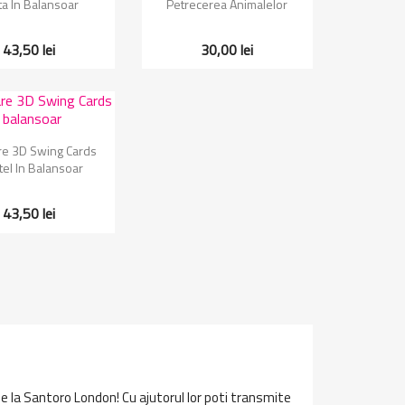
ta In Balansoar
Petrecerea Animalelor
43,50 lei
30,00 lei
zualizare rapida
are 3D Swing Cards
tel In Balansoar
43,50 lei
 de la Santoro London! Cu ajutorul lor poti transmite