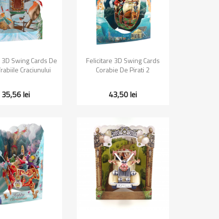
zualizare rapida
Vizualizare rapida

re 3D Swing Cards De
Felicitare 3D Swing Cards
rabiile Craciunului
Corabie De Pirati 2
35,56 lei
43,50 lei