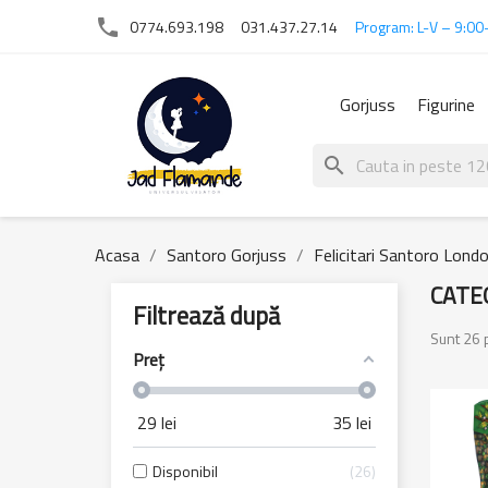
phone
0774.693.198
031.437.27.14
Program: L-V – 9:00
Gorjuss
Figurine
search
Acasa
Santoro Gorjuss
Felicitari Santoro Lond
CATEG
Filtrează după
Sunt 26 
Preț
29
lei
35
lei
Disponibil
26