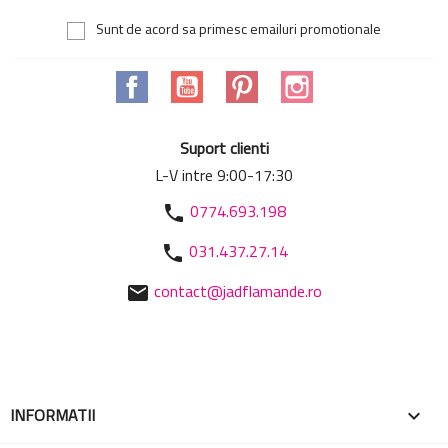
Sunt de acord sa primesc emailuri promotionale
Facebook
YouTube
Pinterest
Instagram
Suport clienti
L-V intre 9:00-17:30
0774.693.198
phone
031.437.27.14
phone
contact@jadflamande.ro
mail
INFORMATII
