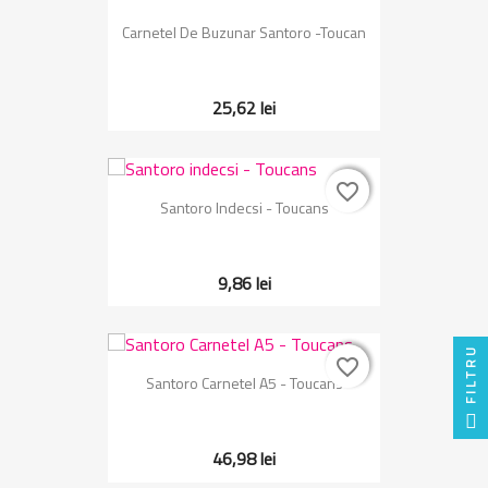
Carnetel De Buzunar Santoro -Toucan
25,62 lei
favorite_border
favorite_border
Santoro Indecsi - Toucans
9,86 lei
FILTRU
favorite_border
favorite_border
Santoro Carnetel A5 - Toucans
46,98 lei