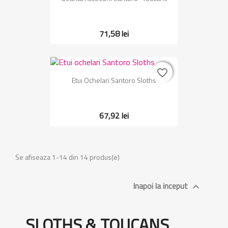
71,58 lei
favorite_border
favorite_border
Etui Ochelari Santoro Sloths
67,92 lei
Se afiseaza 1-14 din 14 produs(e)
Inapoi la inceput

SLOTHS & TOUCANS