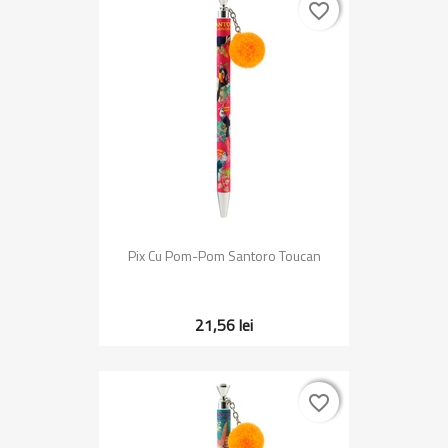
favorite_border
favorite_border
Pix Cu Pom-Pom Santoro Toucan
21,56 lei
favorite_border
favorite_border