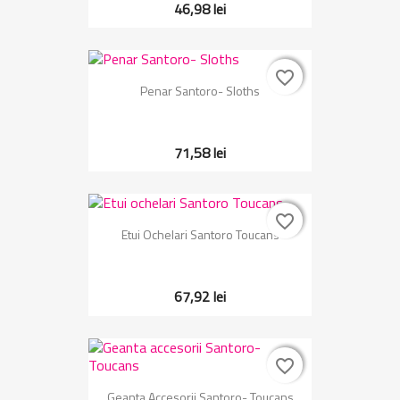
46,98 lei
favorite_border
favorite_border
Penar Santoro- Sloths
71,58 lei
favorite_border
favorite_border
Etui Ochelari Santoro Toucans
67,92 lei
favorite_border
favorite_border
Geanta Accesorii Santoro- Toucans