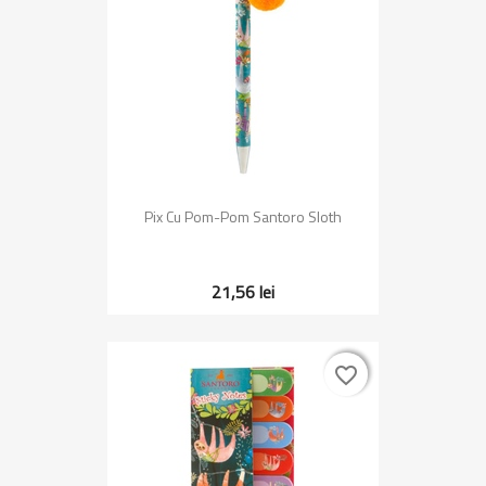
Pix Cu Pom-Pom Santoro Sloth
21,56 lei
favorite_border
favorite_border