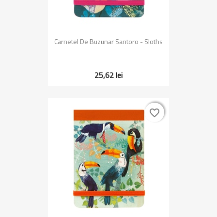
Carnetel De Buzunar Santoro - Sloths
25,62 lei
favorite_border
favorite_border