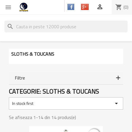

shopping_cart
(0)

search
SLOTHS & TOUCANS
Filtre
CATEGORIE: SLOTHS & TOUCANS

In stock first
Se afiseaza 1-14 din 14 produs(e)