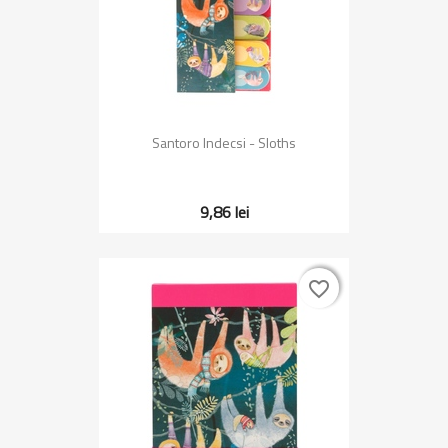
Santoro Indecsi - Sloths
9,86 lei
favorite_border
favorite_border