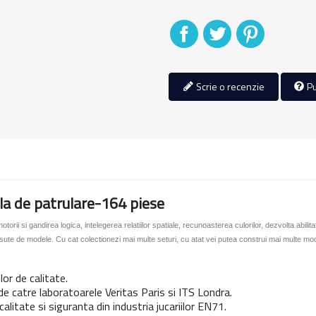
Distribuiti
Tweet
Pinterest
Scrie o recenzie
Pu
la de patrulare-164 piese
torii si gandirea logica, intelegerea relatiilor spatiale, recunoasterea culorilor, dezvolta abilita
d sute de modele. Cu cat colectionezi mai multe seturi, cu atat vei putea construi mai multe mod
or de calitate.
de catre laboratoarele Veritas Paris si ITS Londra.
litate si siguranta din industria jucariilor EN71.