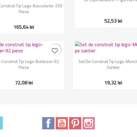
Vizualizare rapida

Construit Tip Lego-Basculanta-330
Piese
52,53 lei
165,64 lei
favorite_border
Vizualizare rapida
Vizualizare rapida


 Construit Tip Lego-Buldozer-92
Set De Construit Tip Lego-Munci
Piese
Santier
72,08 lei
19,32 lei
Facebook
YouTube
Pinterest
Instagram