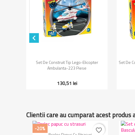

Vizualizare rapida

tiala 37
Set De Construit Tip Lego-Elicopter
Set De C
Ambulanta-223 Piese
130,51 lei
Clientii care au cumparat acest produs 
-20%
favorite_border
Vizualizare rapida

Breloc Papuc Cu Strasuri