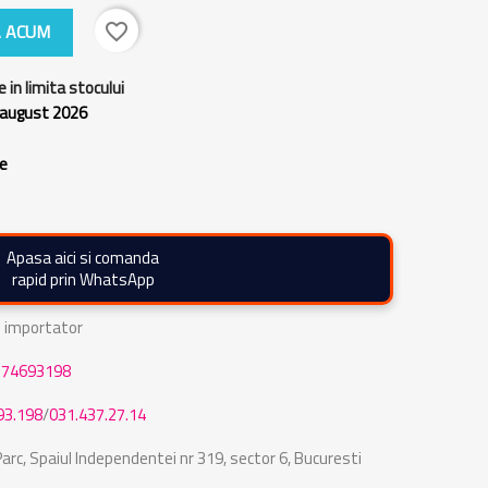
 ACUM
favorite_border
e in limita stocului
 august 2026
re
Apasa aici si comanda
rapid prin WhatsApp
de importator
774693198
93.198
/
031.437.27.14
rc, Spaiul Independentei nr 319, sector 6, Bucuresti