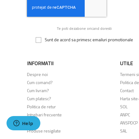
Te poti dezabone oricand doresti
Sunt de acord sa primesc emailuri promotionale
INFORMATII
UTILE
Despre noi
Termeni si 
Cum comand?
Politica de
Cum livram?
Contact
Cum platesc?
Harta site-
Politica de retur
SOL
Intrebari frecvente
ANPC
Noutati
ANSPDCP
Produse resigilate
SAL