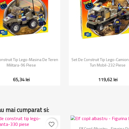
Vizualizare rapida
Vizualizare rapida


onstruit Tip Lego-Masina De Teren
Set De Construit Tip Lego-Camion M
Militara-96 Piese
Tun Mobil-232 Piese
65,34 lei
119,62 lei
au mai cumparat si:
favorite_border
Vizualizare rapida

Elf Copil Albastru - Figurina 