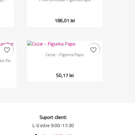
186,01 lei
favorite_border
favorite_border
Vizualizare rapida

Cezar - Figurina Papo
tor Pe
50,17 lei
Suport clienti
L-V intre 9:00-17:30