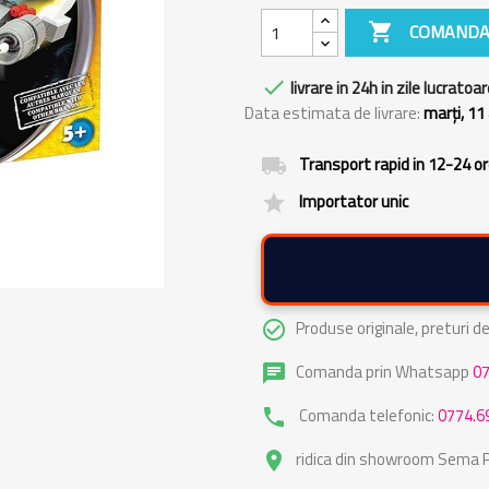

COMANDA

livrare in 24h in zile lucratoar
Data estimata de livrare:
marți, 11
Transport rapid in 12-24 o
local_shipping
Importator unic
grade
Produse originale, preturi 
check_circle_outline
Comanda prin Whatsapp
0
chat
Comanda telefonic:
0774.6
phone
ridica din showroom Sema Pa
place