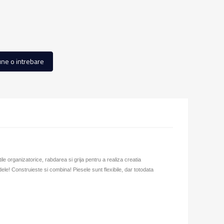
ne o intrebare
tile organizatorice, rabdarea si grija pentru a realiza creatia
ele! Construieste si combina! Piesele sunt flexibile, dar totodata