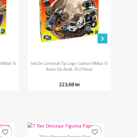

Vizualizare rapida

ilitar Si
Set De Construit Tip Lego-Camion Militar Si
Set 
Avion De Asalt-352 Piese
223,68 lei
favorite_border
favorite_border
Vizualizare rapida

Papo
T Rex Dinozaur Figurina Papo