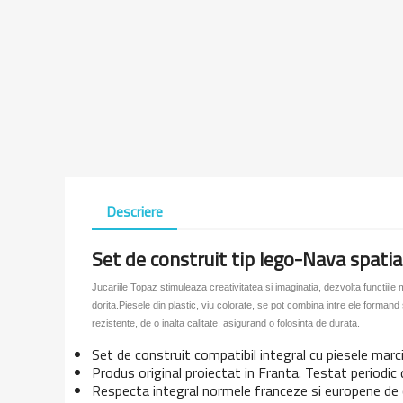
Descriere
Set de construit tip lego-Nava spatia
Jucariile Topaz stimuleaza creativitatea si imaginatia, dezvolta functiile mo
dorita.Piesele din plastic, viu colorate, se pot combina intre ele forman
rezistente, de o inalta calitate, asigurand o folosinta de durata.
Set de construit compatibil integral cu piesele marcil
Produs original proiectat in Franta. Testat periodic 
Respecta integral normele franceze si europene de ca