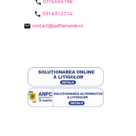
0774.693.198
phone
031.437.27.14
phone
contact@jadflamande.ro
mail