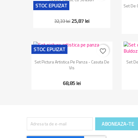
STOC EPUIZAT
Set De 
25,87 lei
32,33 lei
STOC EPUIZAT
favorite_border
Vizualizare rapida

Set Pictura Artistica Pe Panza - Casuta De
Set De
Vis
68,85 lei