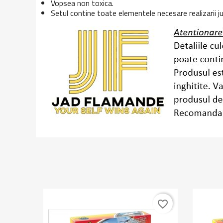
Vopsea non toxica.
Setul contine toate elementele necesare realizarii ju
favorite_border
favorite_border