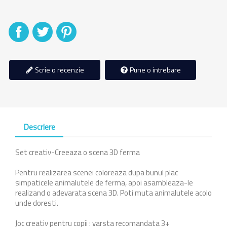
Distribuiti
Tweet
Pinterest
Scrie o recenzie
Pune o intrebare
Descriere
Set creativ-Creeaza o scena 3D ferma
Pentru realizarea scenei coloreaza dupa bunul plac
simpaticele animalutele de ferma, apoi asambleaza-le
realizand o adevarata scena 3D. Poti muta animalutele acolo
unde doresti.
Joc creativ pentru copii : varsta recomandata 3+