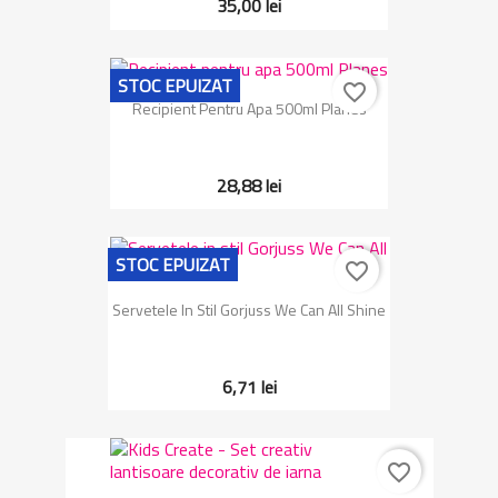
35,00 lei
STOC EPUIZAT
favorite_border
Recipient Pentru Apa 500ml Planes
28,88 lei
STOC EPUIZAT
favorite_border
Servetele In Stil Gorjuss We Can All Shine
6,71 lei
favorite_border