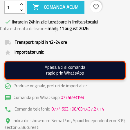

COMANDA ACUM
favorite_border

livrare in 24h in zile lucratoare in limita stocului
Data estimata de livrare:
marți, 11 august 2026
Transport rapid in 12-24 ore
local_shipping
Importator unic
grade
Apasa aici si comanda
rapid prin WhatsApp
Produse originale, preturi de importator
check_circle_outline
Comanda prin Whatsapp
0774693198
chat
Comanda telefonic:
0774.693.198
/
031.437.27.14
phone
ridica din showroom Sema Parc, Spaiul Independentei nr 319,
place
sector 6, Bucuresti