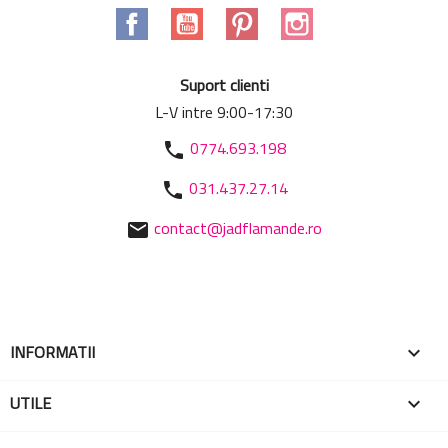
Facebook
YouTube
Pinterest
Instagram
Suport clienti
L-V intre 9:00-17:30
0774.693.198
phone
031.437.27.14
phone
contact@jadflamande.ro
mail
INFORMATII

UTILE
