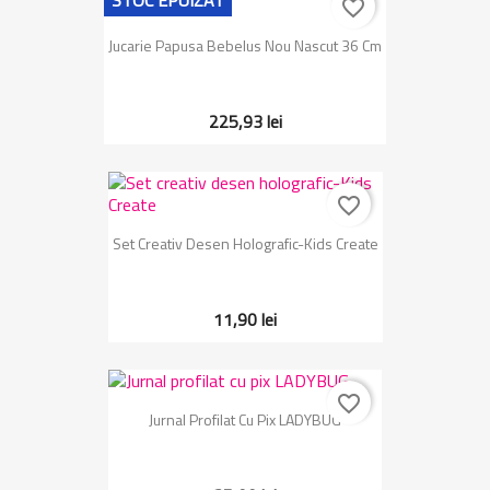
STOC EPUIZAT
favorite_border
Jucarie Papusa Bebelus Nou Nascut 36 Cm
225,93 lei
favorite_border
Set Creativ Desen Holografic-Kids Create
11,90 lei
favorite_border
Jurnal Profilat Cu Pix LADYBUG