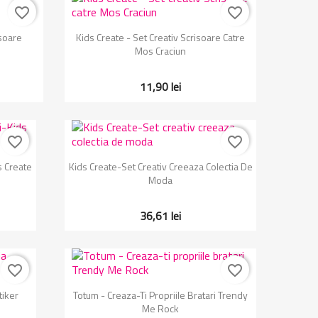
favorite_border
favorite_border
Vizualizare rapida

isoare
Kids Create - Set Creativ Scrisoare Catre
Mos Craciun
11,90 lei
favorite_border
favorite_border
Vizualizare rapida

s Create
Kids Create-Set Creativ Creeaza Colectia De
Moda
36,61 lei
favorite_border
favorite_border
Vizualizare rapida

tiker
Totum - Creaza-Ti Propriile Bratari Trendy
Me Rock