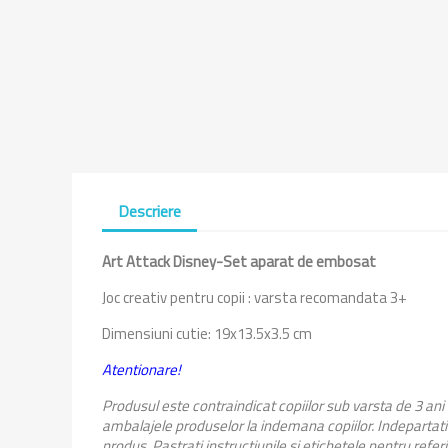
Descriere
Art Attack Disney-Set aparat de embosat
Joc creativ pentru copii : varsta recomandata 3+
Dimensiuni cutie: 19x13.5x3.5 cm
Atentionare!
Produsul este contraindicat copiilor sub varsta de 3 ani
ambalajele produselor la indemana copiilor. Indepartati 
produs. Pastrati instructiunile si etichetele pentru refer