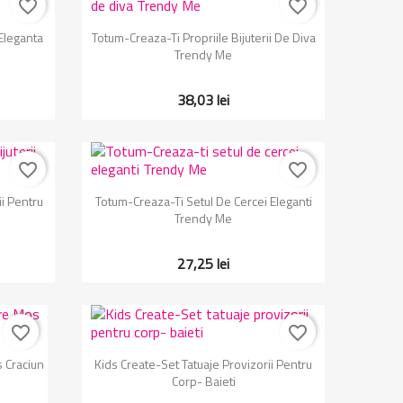
favorite_border
favorite_border
Vizualizare rapida

Eleganta
Totum-Creaza-Ti Propriile Bijuterii De Diva
Trendy Me
38,03 lei
favorite_border
favorite_border
Vizualizare rapida

ii Pentru
Totum-Creaza-Ti Setul De Cercei Eleganti
Trendy Me
27,25 lei
favorite_border
favorite_border
Vizualizare rapida

s Craciun
Kids Create-Set Tatuaje Provizorii Pentru
Corp- Baieti