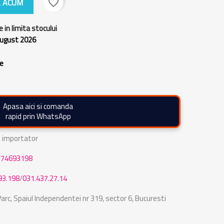
 ACUM
favorite_border
e in limita stocului
 august 2026
re
Apasa aici si comanda
rapid prin WhatsApp
de importator
774693198
93.198
/
031.437.27.14
rc, Spaiul Independentei nr 319, sector 6, Bucuresti