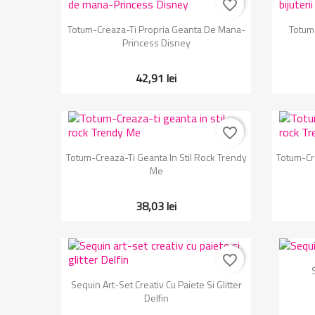
favorite_border
Vizualizare rapida

Totum-Creaza-Ti Propria Geanta De Mana-
Totum-
Princess Disney
42,91 lei
favorite_border
Vizualizare rapida

Totum-Creaza-Ti Geanta In Stil Rock Trendy
Totum-Cre
Me
38,03 lei
favorite_border
Vizualizare rapida

Sequin Art-Set Creativ Cu Paiete Si Glitter
Delfin