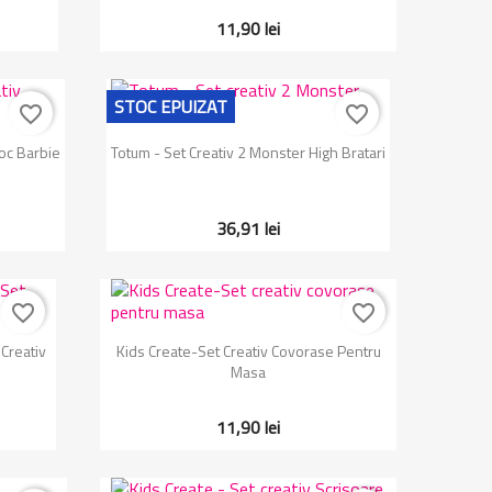
11,90 lei
STOC EPUIZAT
favorite_border
favorite_border
Vizualizare rapida

loc Barbie
Totum - Set Creativ 2 Monster High Bratari
36,91 lei
favorite_border
favorite_border
Vizualizare rapida

Creativ
Kids Create-Set Creativ Covorase Pentru
Masa
11,90 lei