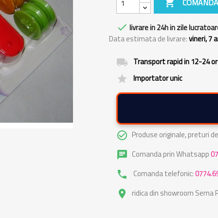

COMANDA

livrare in 24h in zile lucratoar
Data estimata de livrare:
vineri, 7
Transport rapid in 12-24 o
local_shipping
Importator unic
grade
Produse originale, preturi 
check_circle_outline
Comanda prin Whatsapp
0
chat
Comanda telefonic:
0774.6
phone
ridica din showroom Sema Pa
place