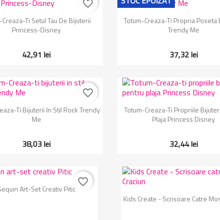
STOC EPUIZAT
favorite_border
Vizualizare rapida
Vizualizare rapida


Creaza-Ti Setul Tau De Bijuterii
Totum-Creaza-Ti Propria Poseta 
Princess-Disney
Trendy Me
42,91 lei
37,32 lei
favorite_border
Vizualizare rapida
Vizualizare rapida


aza-Ti Bijuterii In Stil Rock Trendy
Totum-Creaza-Ti Propriile Bijuter
Me
Plaja Princess Disney
38,03 lei
32,44 lei
favorite_border
Vizualizare rapida

Sequin Art-Set Creativ Pitic
Vizualizare rapida

Kids Create - Scrisoare Catre Mo