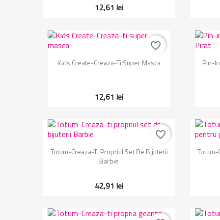
12,61 lei
favorite_border
Vizualizare rapida

Kids Create-Creaza-Ti Super Masca
Pin-In
12,61 lei
favorite_border
Vizualizare rapida

Totum-Creaza-Ti Propriul Set De Bijuterii
Totum-C
Barbie
42,91 lei