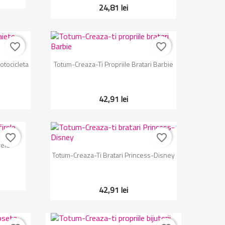
24,81 lei
favorite_border
favorite_border
Vizualizare rapida

otocicleta
Totum-Creaza-Ti Propriile Bratari Barbie
42,91 lei
favorite_border
favorite_border
rele
Vizualizare rapida

Totum-Creaza-Ti Bratari Princess-Disney
42,91 lei