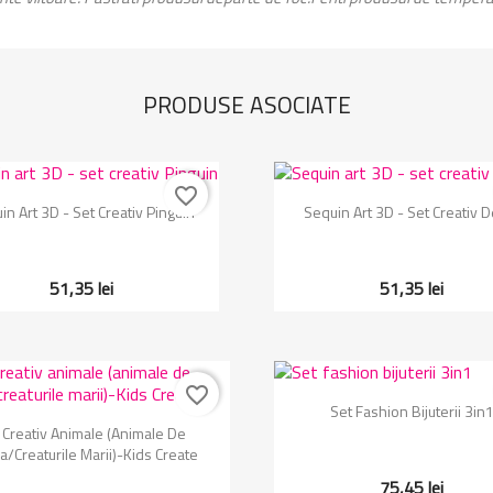
PRODUSE ASOCIATE
favorite_border
Vizualizare rapida
Vizualizare rapida


in Art 3D - Set Creativ Pinguin
Sequin Art 3D - Set Creativ D
51,35 lei
51,35 lei
favorite_border
Vizualizare rapida

Set Fashion Bijuterii 3in
Vizualizare rapida

 Creativ Animale (animale De
/creaturile Marii)-Kids Create
75,45 lei