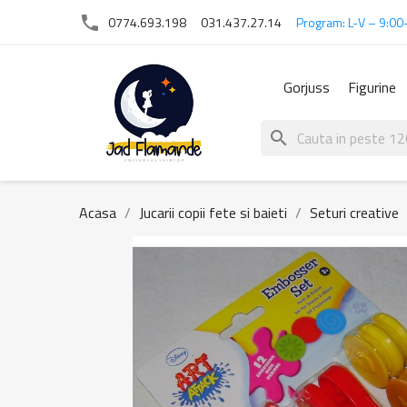
phone
0774.693.198
031.437.27.14
Program: L-V – 9:00
Gorjuss
Figurine
search
Acasa
Jucarii copii fete si baieti
Seturi creative