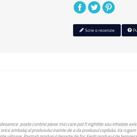
Distribuiti
Tweet
Pinterest
Scrie o recenzie
Pu
 deoarece poate contine piese mici care pot fi inghitite sau inhalate exi
orice ambalaj al produsului inainte de a da produsul copilului. Va rugam
inte viitoare. Pastrati produsul departe de foc.Feriti produsul de temperat