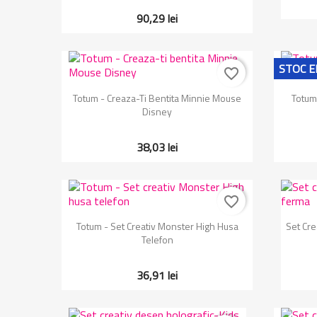
90,29 lei
STOC E
favorite_border
Vizualizare rapida

Totum - Creaza-Ti Bentita Minnie Mouse
Totum 
Disney
38,03 lei
favorite_border
Vizualizare rapida

Totum - Set Creativ Monster High Husa
Set Cr
Telefon
36,91 lei