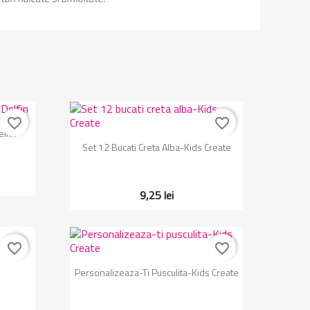
favorite_border
favorite_border
elfin
Vizualizare rapida

Set 12 Bucati Creta Alba-Kids Create
9,25 lei
favorite_border
favorite_border
1
Vizualizare rapida

Personalizeaza-Ti Pusculita-Kids Create