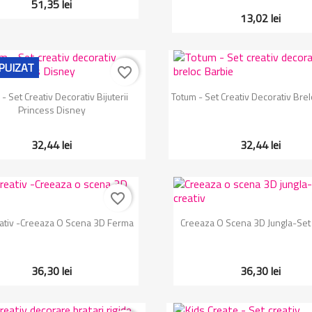
51,35 lei
13,02 lei
PUIZAT
favorite_border
Vizualizare rapida
Vizualizare rapida


- Set Creativ Decorativ Bijuterii
Totum - Set Creativ Decorativ Bre
Princess Disney
32,44 lei
32,44 lei
favorite_border
Vizualizare rapida
Vizualizare rapida


eativ -Creeaza O Scena 3D Ferma
Creeaza O Scena 3D Jungla-Set 
36,30 lei
36,30 lei