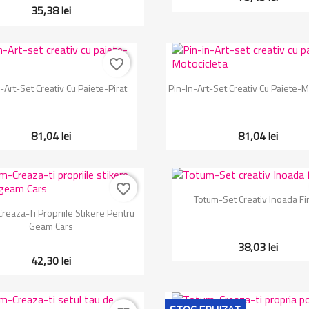
35,38 lei
favorite_border
Vizualizare rapida
Vizualizare rapida


-Art-Set Creativ Cu Paiete-Pirat
Pin-In-Art-Set Creativ Cu Paiete-M
81,04 lei
81,04 lei
favorite_border
Vizualizare rapida

Totum-Set Creativ Inoada Fi
Vizualizare rapida

reaza-Ti Propriile Stikere Pentru
Geam Cars
38,03 lei
42,30 lei