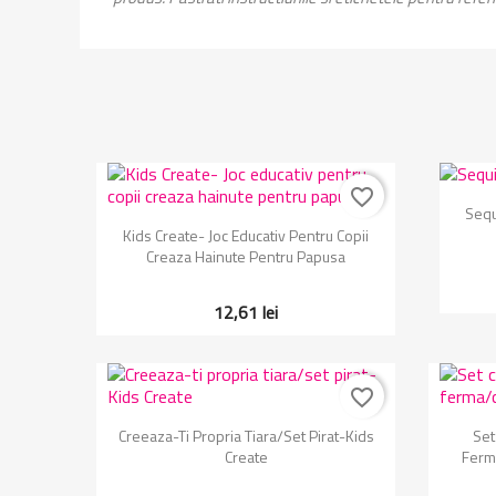
favorite_border
Sequ
Vizualizare rapida

Kids Create- Joc Educativ Pentru Copii
Creaza Hainute Pentru Papusa
12,61 lei
favorite_border
Vizualizare rapida

Creeaza-Ti Propria Tiara/set Pirat-Kids
Set
Create
Ferma