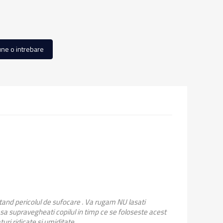
ne o intrebare
stand pericolul de sufocare . Va rugam NU lasati
 sa supravegheati copilul in timp ce se foloseste acest
uri ridicate si umiditate.