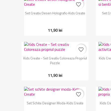
favorite_border
Vizualizare rapida

Set Creativ Desen Holografic-Kids Create
Set Cr
11,90 lei
favorite_border
Vizualizare rapida

Kids Create - Set Creativ Coloreaza Propriul
Kids Cre
Puzzle
11,90 lei
favorite_border
Vizualizare rapida

Set Schite Designer Moda-Kids Create
Kids Cr