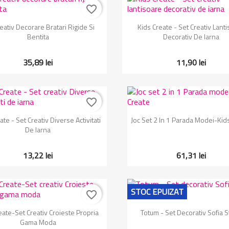
favorite_border
Vizualizare rapida
Vizualizare rapida


eativ Decorare Bratari Rigide Si
Kids Create - Set Creativ Lant
Bentita
Decorativ De Iarna
35,89 lei
11,90 lei
favorite_border
Vizualizare rapida
Vizualizare rapida


ate - Set Creativ Diverse Activitati
Joc Set 2 In 1 Parada Modei-Kid
De Iarna
13,22 lei
61,31 lei
STOC EPUIZAT
favorite_border
Vizualizare rapida
Vizualizare rapida


eate-Set Creativ Croieste Propria
Totum - Set Decorativ Sofia S
Gama Moda