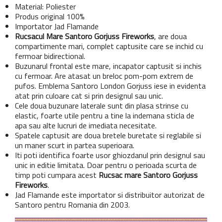
Material: Poliester
Produs original 100%
Importator Jad Flamande
Rucsacul Mare Santoro Gorjuss Fireworks
, are doua
compartimente mari, complet captusite care se inchid cu
fermoar bidirectional.
Buzunarul frontal este mare, incapator captusit si inchis
cu fermoar. Are atasat un breloc pom-pom extrem de
pufos. Emblema Santoro London Gorjuss iese in evidenta
atat prin culoare cat si prin designul sau unic.
Cele doua buzunare laterale sunt din plasa strinse cu
elastic, foarte utile pentru a tine la indemana sticla de
apa sau alte lucruri de imediata necesitate.
Spatele captusit are doua bretele buretate si reglabile si
un maner scurt in partea superioara.
Iti poti identifica foarte usor ghiozdanul prin designul sau
unic in editie limitata. Doar pentru o perioada scurta de
timp poti cumpara acest
Rucsac mare Santoro Gorjuss
Fireworks
.
Jad Flamande este importator si distribuitor autorizat de
Santoro pentru Romania din 2003.