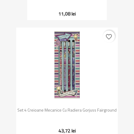
11,08 lei
favorite_border
Set 4 Creioane Mecanice Cu Radiera Gorjuss Fairground
43,72 lei