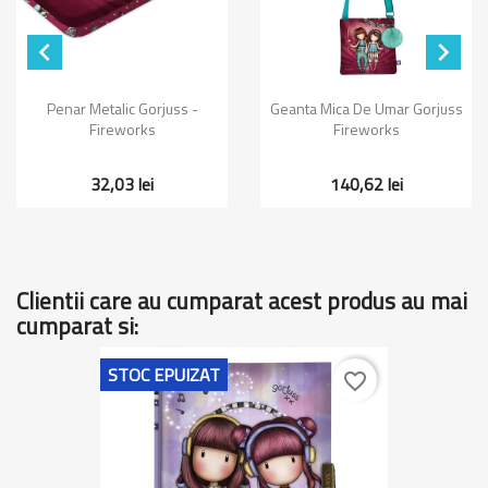


Penar Metalic Gorjuss -
Geanta Mica De Umar Gorjuss
Fireworks
Fireworks
32,03 lei
140,62 lei
Clientii care au cumparat acest produs au mai
cumparat si:
STOC EPUIZAT
favorite_border