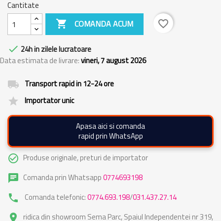
Cantitate

COMANDA ACUM
favorite_border

24h in zilele lucratoare
Data estimata de livrare:
vineri, 7 august 2026
Transport rapid in 12-24 ore
local_shipping
Importator unic
grade
Apasa aici si comanda
rapid prin WhatsApp
Produse originale, preturi de importator
check_circle_outline
Comanda prin Whatsapp
0774693198
chat
Comanda telefonic:
0774.693.198
/
031.437.27.14
phone
ridica din showroom Sema Parc, Spaiul Independentei nr 319,
place