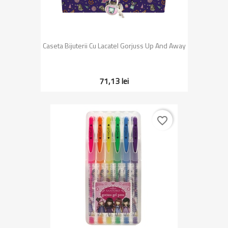
Caseta Bijuterii Cu Lacatel Gorjuss Up And Away
71,13 lei
favorite_border