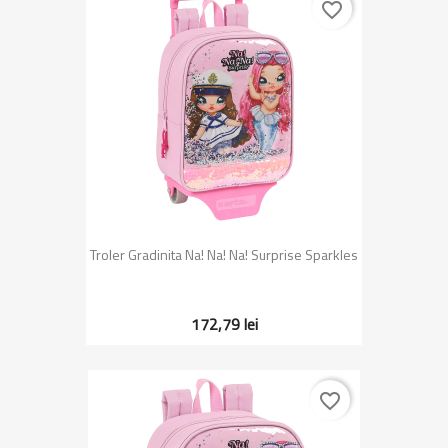
favorite_border
Troler Gradinita Na! Na! Na! Surprise Sparkles
172,79 lei
favorite_border