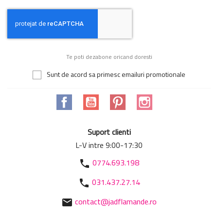
Te poti dezabone oricand doresti
Sunt de acord sa primesc emailuri promotionale
Facebook
YouTube
Pinterest
Instagram
Suport clienti
L-V intre 9:00-17:30
0774.693.198
phone
031.437.27.14
phone
contact@jadflamande.ro
mail