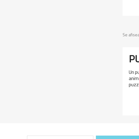
Se afise
P
Un pu
anima
puzzl