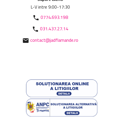
L-V intre 9:00-17:30
0774.693.198
phone
031.437.27.14
phone
contact@jadflamande.ro
mail