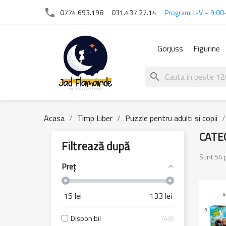
phone
0774.693.198
031.437.27.14
Program: L-V – 9:00
Gorjuss
Figurine
search
Acasa
Timp Liber
Puzzle pentru adulti si copii
CATE
Filtrează după
Sunt 54 
Preț
15
lei
133
lei
Disponibil
48