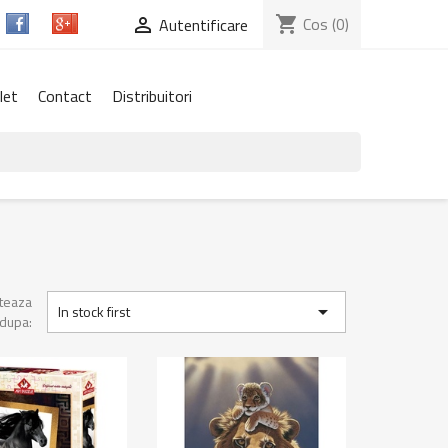
shopping_cart
Cos
(0)

Autentificare
let
Contact
Distribuitori
teaza

In stock first
dupa: