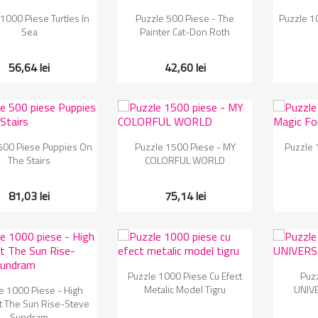
Vizualizare rapida
Vizualizare rapida
Vi


1000 Piese Turtles In
Puzzle 500 Piese - The
Puzzle 1
Sea
Painter Cat-Don Roth
56,64 lei
42,60 lei
Vizualizare rapida
Vizualizare rapida
Vi


500 Piese Puppies On
Puzzle 1500 Piese - MY
Puzzle 
The Stairs
COLORFUL WORLD
81,03 lei
75,14 lei
Vizualizare rapida
Vi


Puzzle 1000 Piese Cu Efect
Puz
Vizualizare rapida
Metalic Model Tigru
UNIV
e 1000 Piese - High
At The Sun Rise-Steve
Sundram