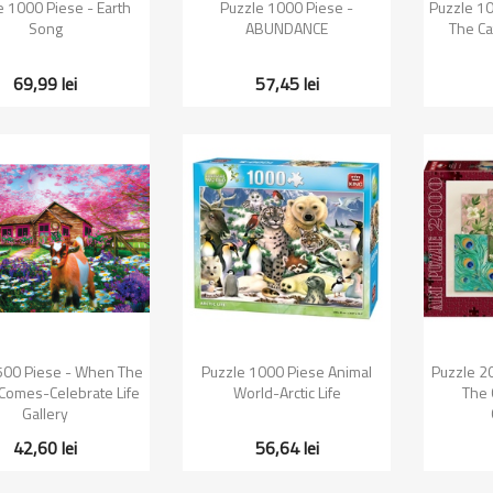
Vizualizare rapida
Vizualizare rapida
Vi


e 1000 Piese - Earth
Puzzle 1000 Piese -
Puzzle 10
Song
ABUNDANCE
The Ca
69,99 lei
57,45 lei
Vizualizare rapida
Vizualizare rapida
Vi


500 Piese - When The
Puzzle 1000 Piese Animal
Puzzle 2
 Comes-Celebrate Life
World-Arctic Life
The
Gallery
42,60 lei
56,64 lei