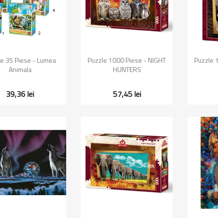
Vizualizare rapida
Vizualizare rapida
Vi


e 35 Piese - Lumea
Puzzle 1000 Piese - NIGHT
Puzzle 
Animala
HUNTERS
39,36 lei
57,45 lei