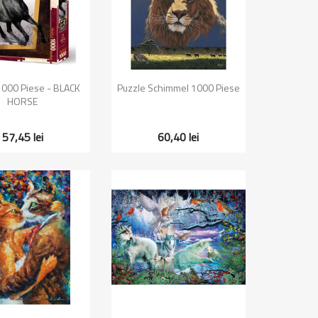
zualizare rapida
Vizualizare rapida

1000 Piese - BLACK
Puzzle Schimmel 1000 Piese
HORSE
57,45 lei
60,40 lei