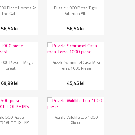
zualizare rapida
Vizualizare rapida

000 Piese Horses At
Puzzle 1000 Piese Tigru
The Gate
Siberian Alb
56,64 lei
56,64 lei
zualizare rapida
Vizualizare rapida

1000 Piese - Magic
Puzzle Schimmel Casa Mea
Forest
Terra 1000 Piese
69,99 lei
45,45 lei
zualizare rapida
Vizualizare rapida

zle 500 Piese -
Puzzle Wildlife Lup 1000
ERSAL DOLPHINS
Piese