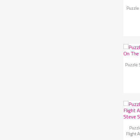

Puzzle 

Puzzle 

Puzzl
Flight 