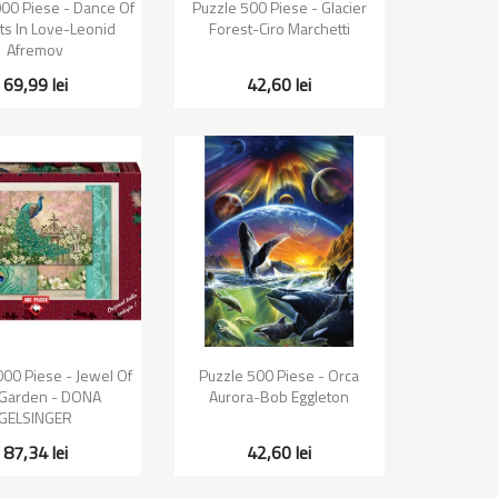
zualizare rapida
Vizualizare rapida

00 Piese - Dance Of
Puzzle 500 Piese - Glacier
ts In Love-Leonid
Forest-Ciro Marchetti
Afremov
69,99 lei
42,60 lei
zualizare rapida
Vizualizare rapida

000 Piese - Jewel Of
Puzzle 500 Piese - Orca
 Garden - DONA
Aurora-Bob Eggleton
GELSINGER
87,34 lei
42,60 lei