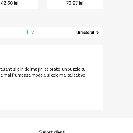
42,60 lei
70,87 lei
1
Urmatorul

2
sant si plin de imagini colorate, un puzzle cu
le mai frumoase modele si cele mai calitative
Suport clienti