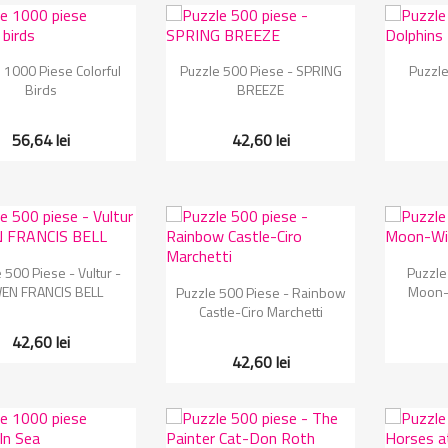
Vizualizare rapida
Vizualizare rapida
Vi


 1000 Piese Colorful
Puzzle 500 Piese - SPRING
Puzzle
Birds
BREEZE
56,64 lei
42,60 lei
Vizualizare rapida
Vi

 500 Piese - Vultur -
Puzzle
Vizualizare rapida

EN FRANCIS BELL
Moon-
Puzzle 500 Piese - Rainbow
Castle-Ciro Marchetti
42,60 lei
42,60 lei