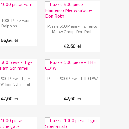
zualizare rapida
 1000 Piese Four
Vizualizare rapida

Dolphins
Puzzle 500 Piese - Flamenco
Meow Group-Don Roth
56,64 lei
42,60 lei
zualizare rapida
Vizualizare rapida

 500 Piese - Tiger
Puzzle 500 Piese - THE CLAW
William Schimmel
42,60 lei
42,60 lei