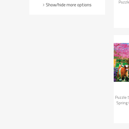

Puzzl
Show/hide more options

Puzzle 
Spring