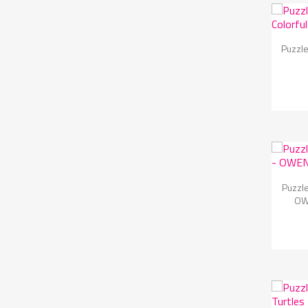

Puzzle

Puzzle
OW