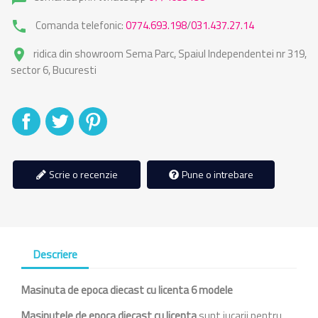
Comanda telefonic:
0774.693.198
/
031.437.27.14
phone
ridica din showroom Sema Parc, Spaiul Independentei nr 319,
place
sector 6, Bucuresti
Distribuiti
Tweet
Pinterest
Scrie o recenzie
Pune o intrebare
Descriere
Masinuta de epoca diecast cu licenta 6 modele
Masinutele de epoca diecast cu licenta
sunt jucarii pentru