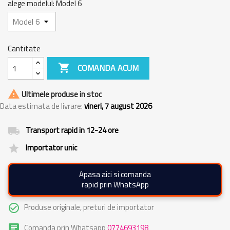
alege modelul: Model 6
Cantitate

COMANDA ACUM

Ultimele produse in stoc
Data estimata de livrare:
vineri, 7 august 2026
Transport rapid in 12-24 ore
local_shipping
Importator unic
grade
Apasa aici si comanda
rapid prin WhatsApp
Produse originale, preturi de importator
check_circle_outline
Comanda prin Whatsapp
0774693198
chat