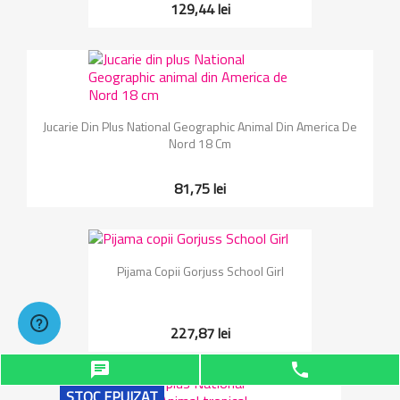
129,44 lei
Jucarie Din Plus National Geographic Animal Din America De
Nord 18 Cm
81,75 lei
Pijama Copii Gorjuss School Girl
227,87 lei
chat
phone
STOC EPUIZAT