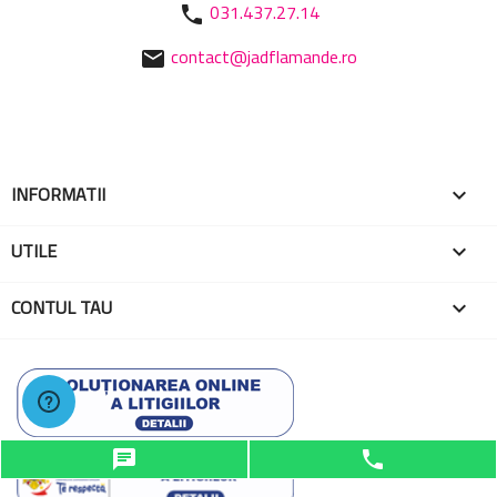
031.437.27.14
phone
contact@jadflamande.ro
mail
INFORMATII

UTILE

CONTUL TAU

chat
phone