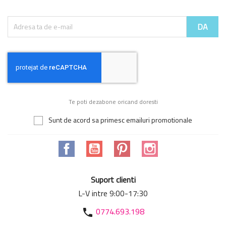
Te poti dezabone oricand doresti
Sunt de acord sa primesc emailuri promotionale
Facebook
YouTube
Pinterest
Instagram
Suport clienti
L-V intre 9:00-17:30
0774.693.198
phone