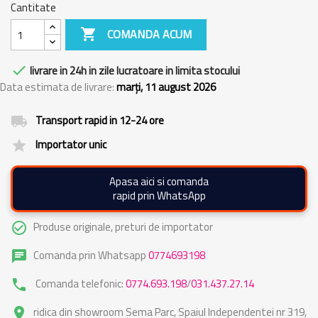
Cantitate

COMANDA ACUM

livrare in 24h in zile lucratoare in limita stocului
Data estimata de livrare:
marți, 11 august 2026
Transport rapid in 12-24 ore
local_shipping
Importator unic
grade
Apasa aici si comanda
rapid prin WhatsApp
Produse originale, preturi de importator
check_circle_outline
Comanda prin Whatsapp
0774693198
chat
Comanda telefonic:
0774.693.198
/
031.437.27.14
phone
ridica din showroom Sema Parc, Spaiul Independentei nr 319,
place