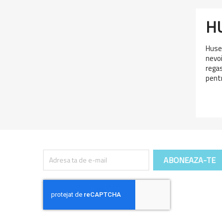
H
Husel
nevoi
regas
pentr