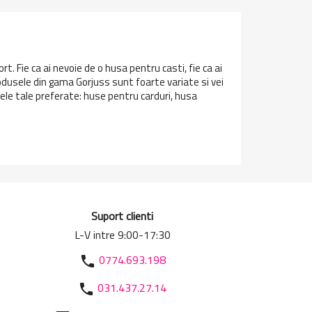
t. Fie ca ai nevoie de o husa pentru casti, fie ca ai
Produsele din gama Gorjuss sunt foarte variate si vei
ele tale preferate: huse pentru carduri, husa
Suport clienti
L-V intre 9:00-17:30
0774.693.198
phone
031.437.27.14
phone