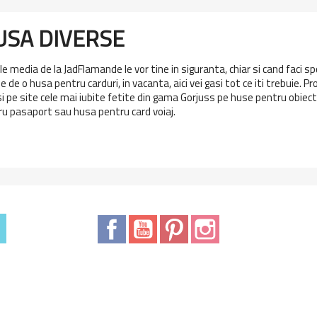
USA DIVERSE
e media de la JadFlamande le vor tine in siguranta, chiar si cand faci spor
e de o husa pentru carduri, in vacanta, aici vei gasi tot ce iti trebuie. 
i pe site cele mai iubite fetite din gama Gorjuss pe huse pentru obiect
u pasaport sau husa pentru card voiaj.
Facebook
YouTube
Pinterest
Instagram