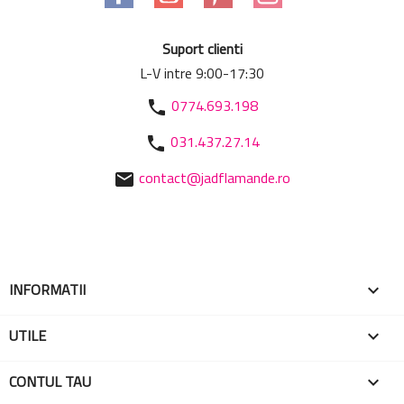
Suport clienti
L-V intre 9:00-17:30
0774.693.198
phone
031.437.27.14
phone
contact@jadflamande.ro
mail
INFORMATII

UTILE

CONTUL TAU
