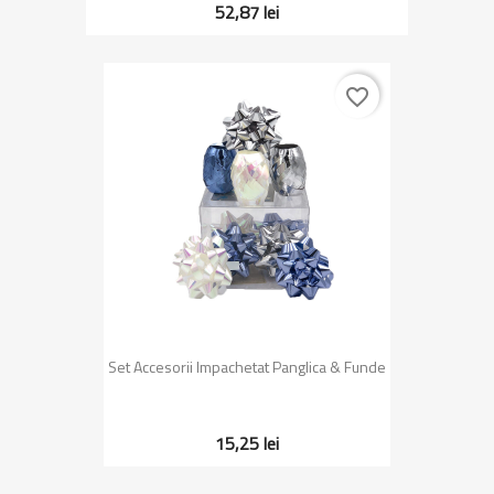
52,87 lei
favorite_border
Set Accesorii Impachetat Panglica & Funde
15,25 lei