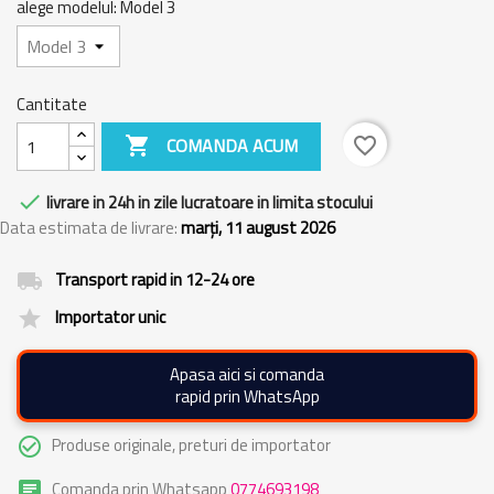
alege modelul: Model 3
Cantitate

COMANDA ACUM
favorite_border

livrare in 24h in zile lucratoare in limita stocului
Data estimata de livrare:
marți, 11 august 2026
Transport rapid in 12-24 ore
local_shipping
Importator unic
grade
Apasa aici si comanda
rapid prin WhatsApp
Produse originale, preturi de importator
check_circle_outline
Comanda prin Whatsapp
0774693198
chat