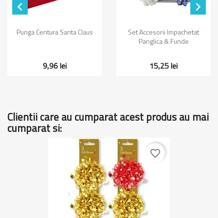


Punga Centura Santa Claus
Set Accesorii Impachetat
Panglica & Funde
9,96 lei
15,25 lei
Clientii care au cumparat acest produs au mai
cumparat si:
favorite_border