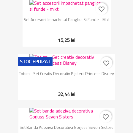
favorite_border
Set Accesorii Impachetat Panglica Si Funde - Mixt
15,25 lei
STOC EPUIZAT
favorite_border
Totum - Set Creativ Decorativ Bijuterii Princess Disney
32,44 lei
favorite_border
Set Banda Adeziva Decorativa Gorjuss Seven Sisters