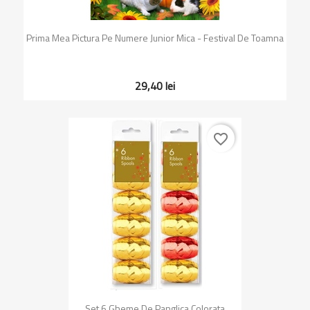
Prima Mea Pictura Pe Numere Junior Mica - Festival De Toamna
29,40 lei
favorite_border
Set 6 Gheme De Panglica Colorata