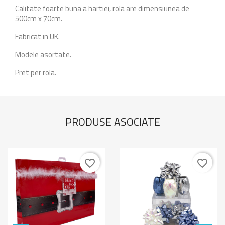
Calitate foarte buna a hartiei, rola are dimensiunea de
500cm x 70cm.
Fabricat in UK.
Modele asortate.
Pret per rola.
PRODUSE ASOCIATE
favorite_border
favorite_border