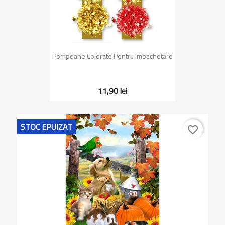
Pompoane Colorate Pentru Impachetare
11,90 lei
STOC EPUIZAT
favorite_border