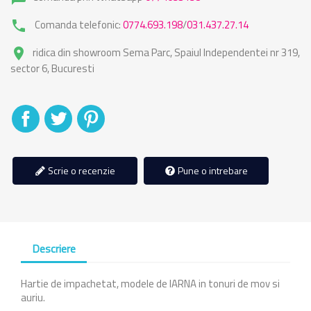
Comanda telefonic:
0774.693.198
/
031.437.27.14
phone
ridica din showroom Sema Parc, Spaiul Independentei nr 319,
place
sector 6, Bucuresti
Distribuiti
Tweet
Pinterest
Scrie o recenzie
Pune o intrebare
Descriere
Hartie de impachetat, modele de IARNA in tonuri de mov si
auriu.