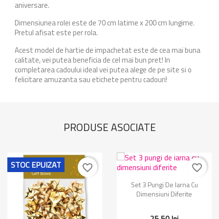
aniversare.
Dimensiunea rolei este de 70 cm latime x 200 cm lungime.
Pretul afisat este per rola.
Acest model de hartie de impachetat este de cea mai buna
calitate, vei putea beneficia de cel mai bun pret! In
completarea cadoului ideal vei putea alege de pe site si o
felicitare amuzanta sau etichete pentru cadouri!
PRODUSE ASOCIATE
STOC EPUIZAT
favorite_border
favorite_border
Set 3 Pungi De Iarna Cu
Dimensiuni Diferite
25,50 lei