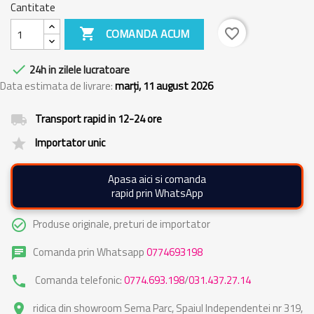
Cantitate

COMANDA ACUM
favorite_border

24h in zilele lucratoare
Data estimata de livrare:
marți, 11 august 2026
Transport rapid in 12-24 ore
local_shipping
Importator unic
grade
Apasa aici si comanda
rapid prin WhatsApp
Produse originale, preturi de importator
check_circle_outline
Comanda prin Whatsapp
0774693198
chat
Comanda telefonic:
0774.693.198
/
031.437.27.14
phone
ridica din showroom Sema Parc, Spaiul Independentei nr 319,
place