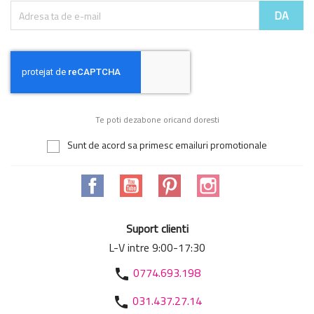
Te poti dezabone oricand doresti
Sunt de acord sa primesc emailuri promotionale
Facebook
YouTube
Pinterest
Instagram
Suport clienti
L-V intre 9:00-17:30
0774.693.198
phone
031.437.27.14
phone