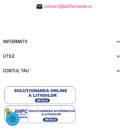
contact@jadflamande.ro
mail
INFORMATII

UTILE

CONTUL TAU
