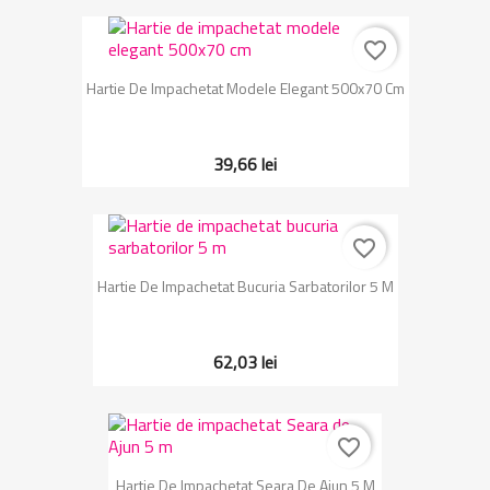
favorite_border
Hartie De Impachetat Modele Elegant 500x70 Cm
39,66 lei
favorite_border
Hartie De Impachetat Bucuria Sarbatorilor 5 M
62,03 lei
favorite_border
Hartie De Impachetat Seara De Ajun 5 M