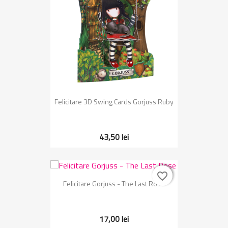
Felicitare 3D Swing Cards Gorjuss Ruby
43,50 lei
favorite_border
favorite_border
Felicitare Gorjuss - The Last Rose
17,00 lei