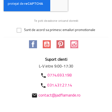
Te poti dezabone oricand doresti
Sunt de acord sa primesc emailuri promotionale
Facebook
YouTube
Pinterest
Instagram
Suport clienti
L-V intre 9:00-17:30
0774.693.198
phone
031.437.27.14
phone
contact@jadflamande.ro
mail