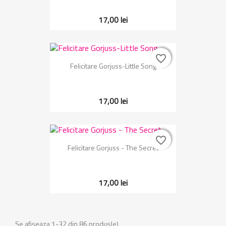
17,00 lei
favorite_border
favorite_border
Felicitare Gorjuss-Little Song
17,00 lei
favorite_border
favorite_border
Felicitare Gorjuss - The Secret
17,00 lei
Se afiseaza 1-32 din 86 produs(e)