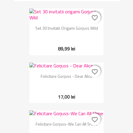
favorite_border
favorite_border
Set 30 Invitatii Origami Gorjuss Wild
89,99 lei
favorite_border
favorite_border
Felicitare Gorjuss - Dear Alice
17,00 lei
favorite_border
favorite_border
Felicitare Gorjuss-We Can All Shine