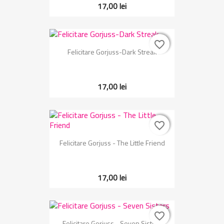
17,00 lei
favorite_border
favorite_border
Felicitare Gorjuss-Dark Streak
17,00 lei
favorite_border
favorite_border
Felicitare Gorjuss - The Little Friend
17,00 lei
favorite_border
favorite_border
Felicitare Gorjuss - Seven Sisters