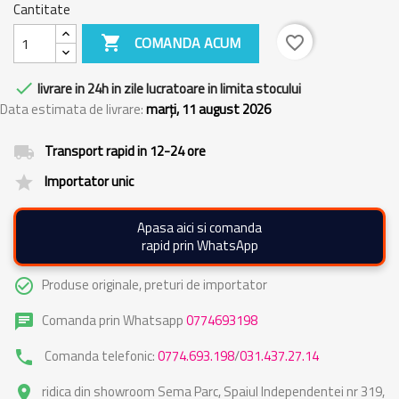
Cantitate

COMANDA ACUM
favorite_border

livrare in 24h in zile lucratoare in limita stocului
Data estimata de livrare:
marți, 11 august 2026
Transport rapid in 12-24 ore
local_shipping
Importator unic
grade
Apasa aici si comanda
rapid prin WhatsApp
Produse originale, preturi de importator
check_circle_outline
Comanda prin Whatsapp
0774693198
chat
Comanda telefonic:
0774.693.198
/
031.437.27.14
phone
ridica din showroom Sema Parc, Spaiul Independentei nr 319,
place