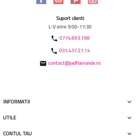
Suport clienti
L-V intre 9:00-17:30
0774.693.198
phone
031.437.27.14
phone
contact@jadflamande.ro
mail
INFORMATII

UTILE

CONTUL TAU
