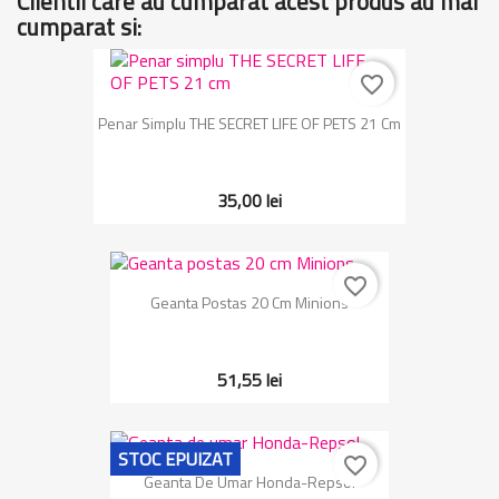
Clientii care au cumparat acest produs au mai
cumparat si:
favorite_border
Penar Simplu THE SECRET LIFE OF PETS 21 Cm
35,00 lei
favorite_border
Geanta Postas 20 Cm Minions
51,55 lei
STOC EPUIZAT
favorite_border
Geanta De Umar Honda-Repsol