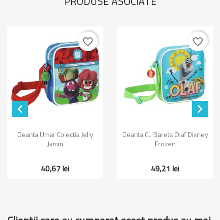
PRODUSE ASOCIATE
favorite_border
favorite_border


Geanta Umar Colectia Jelly
Geanta Cu Bareta Olaf Disney
Jamm
Frozen
40,67 lei
49,21 lei