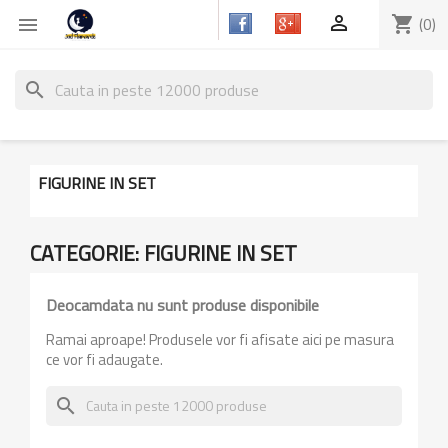

shopping_cart
(0)

search
FIGURINE IN SET
CATEGORIE: FIGURINE IN SET
Deocamdata nu sunt produse disponibile
Ramai aproape! Produsele vor fi afisate aici pe masura
ce vor fi adaugate.
search