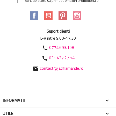
Sunt de acord sa primesc emailuri promotionale
Facebook
YouTube
Pinterest
Instagram
Suport clienti
L-V intre 9:00-17:30
0774.693.198
phone
031.437.27.14
phone
contact@jadflamande.ro
mail
INFORMATII

UTILE
