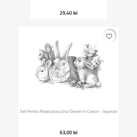
29,40 lei
favorite_border
favorite_border
Set Pentru Realizarea Unui Desen In Creion - Iepurasi
63,00 lei