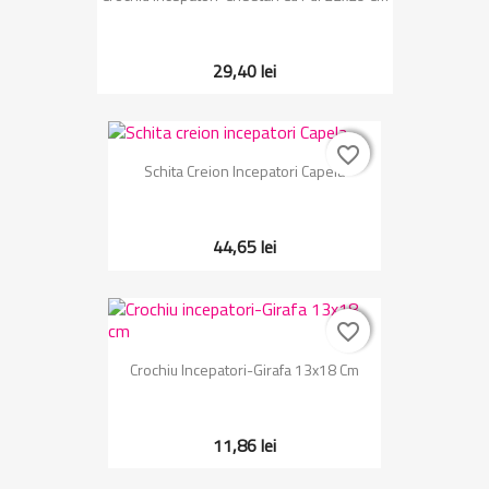
29,40 lei
favorite_border
favorite_border
Schita Creion Incepatori Capela
44,65 lei
favorite_border
favorite_border
Crochiu Incepatori-Girafa 13x18 Cm
11,86 lei