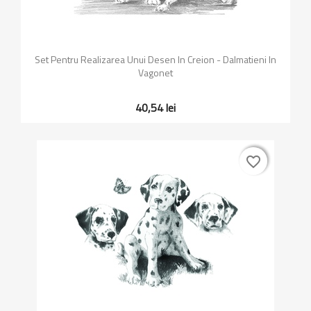
Set Pentru Realizarea Unui Desen In Creion - Dalmatieni In
Vagonet
40,54 lei
favorite_border
favorite_border