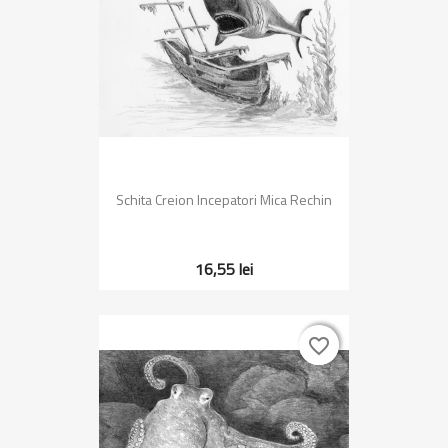
Schita Creion Incepatori Mica Rechin
16,55 lei
favorite_border
favorite_border