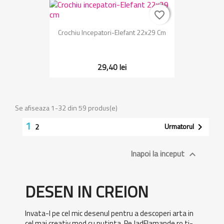
favorite_border
favorite_border
Crochiu Incepatori-Elefant 22x29 Cm
29,40 lei
Se afiseaza 1-32 din 59 produs(e)
1
Urmatorul

2
Inapoi la inceput

DESEN IN CREION
Invata-l pe cel mic desenul pentru a descoperi arta in
cel mai creativ mod cu putinta. Pe JadFlamande.ro ti-