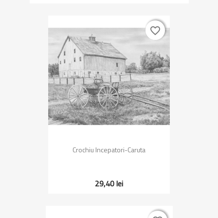
favorite_border
favorite_border
Crochiu Incepatori-Caruta
29,40 lei