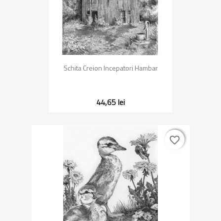
Schita Creion Incepatori Hambar
44,65 lei
favorite_border
favorite_border