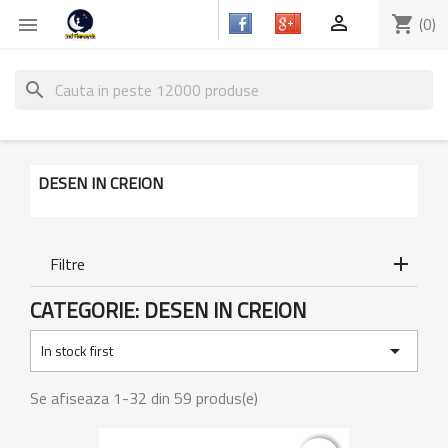

shopping_cart
(0)

search
DESEN IN CREION
Filtre
CATEGORIE: DESEN IN CREION

In stock first
Se afiseaza 1-32 din 59 produs(e)