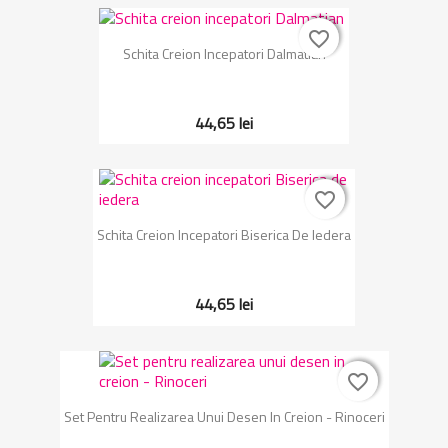
favorite_border
favorite_border
Schita Creion Incepatori Dalmatian
44,65 lei
favorite_border
favorite_border
Schita Creion Incepatori Biserica De Iedera
44,65 lei
favorite_border
favorite_border
Set Pentru Realizarea Unui Desen In Creion - Rinoceri