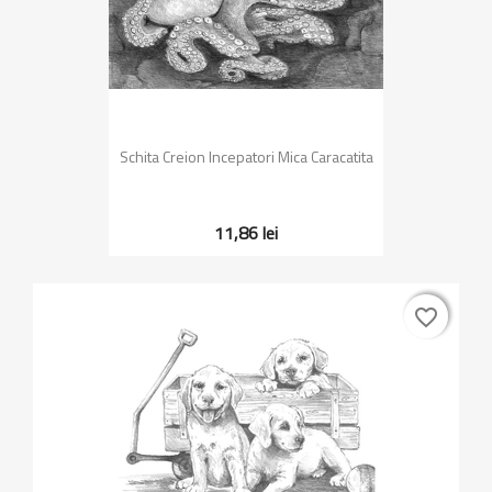
Schita Creion Incepatori Mica Caracatita
11,86 lei
favorite_border
favorite_border