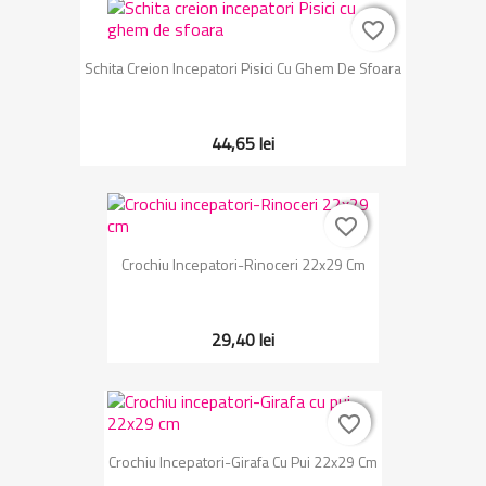
favorite_border
favorite_border
Schita Creion Incepatori Pisici Cu Ghem De Sfoara
44,65 lei
favorite_border
favorite_border
Crochiu Incepatori-Rinoceri 22x29 Cm
29,40 lei
favorite_border
favorite_border
Crochiu Incepatori-Girafa Cu Pui 22x29 Cm