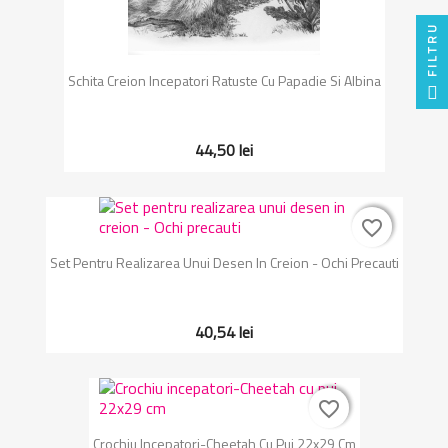
FILTRU
Schita Creion Incepatori Ratuste Cu Papadie Si Albina
44,50 lei
favorite_border
favorite_border
Set Pentru Realizarea Unui Desen In Creion - Ochi Precauti
40,54 lei
favorite_border
favorite_border
Crochiu Incepatori-Cheetah Cu Pui 22x29 Cm