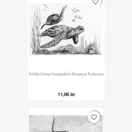
favorite_border
favorite_border
Schita Creion Incepatori-Broasca Testoasa
11,86 lei
favorite_border
favorite_border