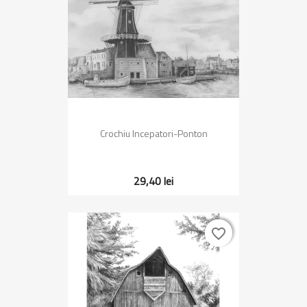
Crochiu Incepatori-Ponton
29,40 lei
favorite_border
favorite_border