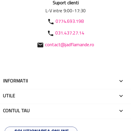
Suport clienti
L-V intre 9:00-17:30
0774.693.198
phone
031.437.27.14
phone
contact@jadflamande.ro
mail
INFORMATII

UTILE

CONTUL TAU
