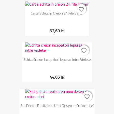
favorite_border
favorite_border
Carte Schita In Creion 24 File Safari
53,60 lei
favorite_border
favorite_border
Schita Creion Incepatori Iepuras Intre Violete
44,65 lei
favorite_border
favorite_border
Set Pentru Realizarea Unui Desen In Creion - Lei