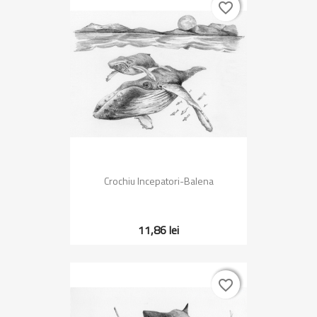
favorite_border
favorite_border
Crochiu Incepatori-Balena
11,86 lei
favorite_border
favorite_border