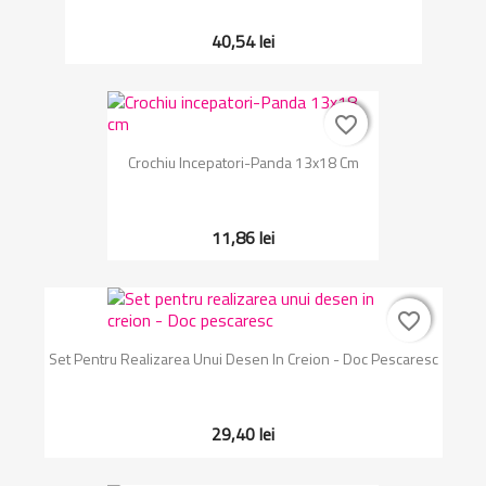
40,54 lei
favorite_border
favorite_border
Crochiu Incepatori-Panda 13x18 Cm
11,86 lei
favorite_border
favorite_border
Set Pentru Realizarea Unui Desen In Creion - Doc Pescaresc
29,40 lei