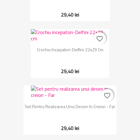
29,40 lei
favorite_border
favorite_border
Crochiu Incepatori-Delfini 22x29 Cm
29,40 lei
favorite_border
favorite_border
Set Pentru Realizarea Unui Desen In Creion - Far
29,40 lei