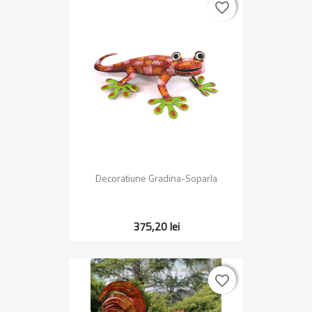
favorite_border
favorite_border
Decoratiune Gradina-Soparla
375,20 lei
favorite_border
favorite_border