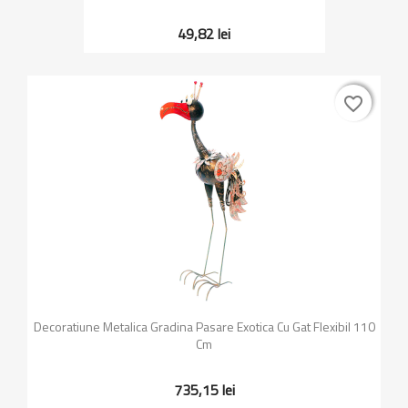
49,82 lei
favorite_border
favorite_border
Decoratiune Metalica Gradina Pasare Exotica Cu Gat Flexibil 110
Cm
735,15 lei