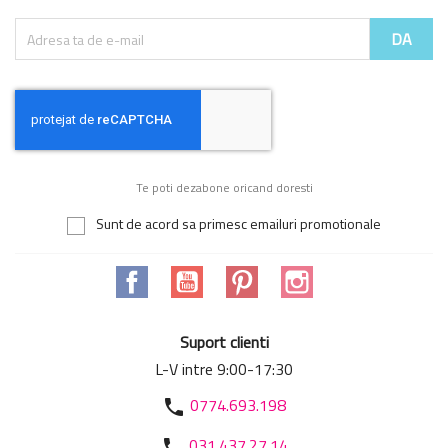
Te poti dezabone oricand doresti
Sunt de acord sa primesc emailuri promotionale
Facebook
YouTube
Pinterest
Instagram
Suport clienti
L-V intre 9:00-17:30
0774.693.198
phone
031.437.27.14
phone