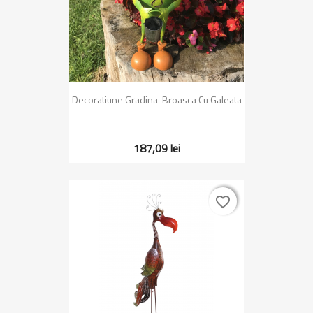
Decoratiune Gradina-Broasca Cu Galeata
187,09 lei
favorite_border
favorite_border