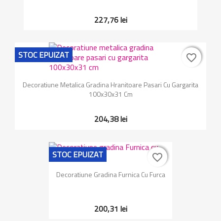
227,76 lei
STOC EPUIZAT
favorite_border
favorite_border
Decoratiune Metalica Gradina Hranitoare Pasari Cu Gargarita
100x30x31 Cm
204,38 lei
STOC EPUIZAT
favorite_border
favorite_border
Decoratiune Gradina Furnica Cu Furca
200,31 lei