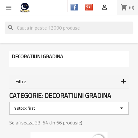

shopping_cart
(0)

search
DECORATIUNI GRADINA
Filtre
CATEGORIE: DECORATIUNI GRADINA

In stock first
Se afiseaza 33-64 din 66 produs(e)