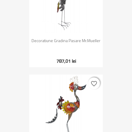
Decoratiune Gradina Pasare Mr.Mueller
787,01 lei
favorite_border
favorite_border