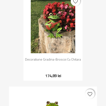
favorite_border
favorite_border
Decoratiune Gradina-Broscoi Cu Chitara
174,89 lei
favorite_border
favorite_border