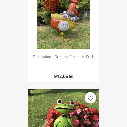
Decoratiune Gradina-Cocos-M-Erich
912,08 lei
favorite_border
favorite_border