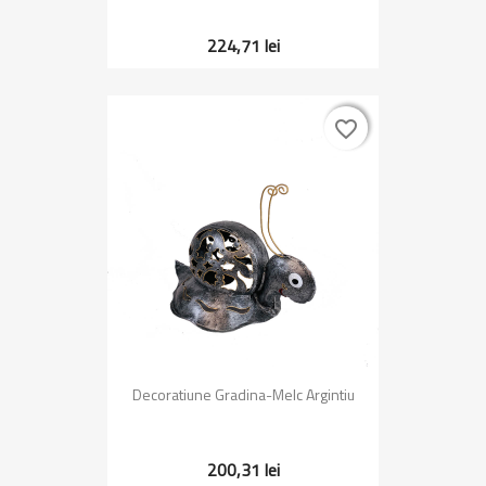
224,71 lei
favorite_border
favorite_border
Decoratiune Gradina-Melc Argintiu
200,31 lei