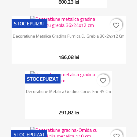
800,23 lei
STOC EPUIZAT
favorite_border
favorite_border
Decoratiune Metalica Gradina Furnica Cu Grebla 36x24x12 Cm
186,08 lei
STOC EPUIZAT
favorite_border
favorite_border
Decoratiune Metalica Gradina Cocos Eric 39 Cm
291,82 lei
STOC EPUIZAT
favorite_border
favorite_border