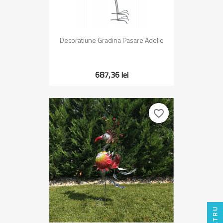
Decoratiune Gradina Pasare Adelle
687,36 lei
favorite_border
favorite_border
FILTRU