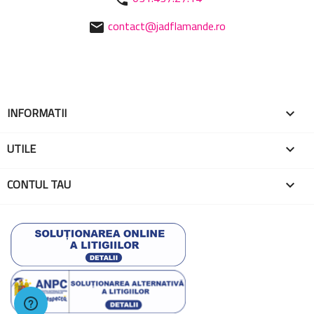
contact@jadflamande.ro
mail
INFORMATII

UTILE

CONTUL TAU
