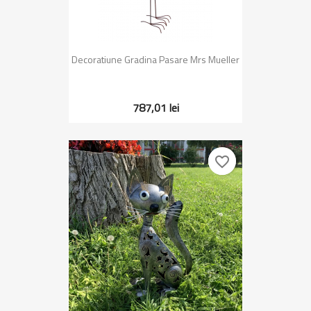
Decoratiune Gradina Pasare Mrs Mueller
787,01 lei
favorite_border
favorite_border