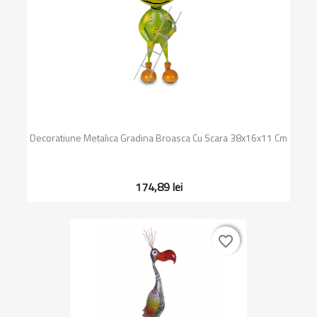
Decoratiune Metalica Gradina Broasca Cu Scara 38x16x11 Cm
174,89 lei
favorite_border
favorite_border