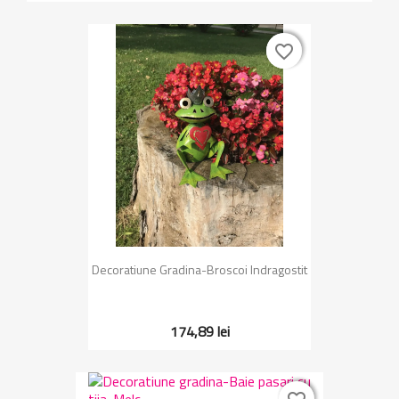
favorite_border
favorite_border
Decoratiune Gradina-Broscoi Indragostit
174,89 lei