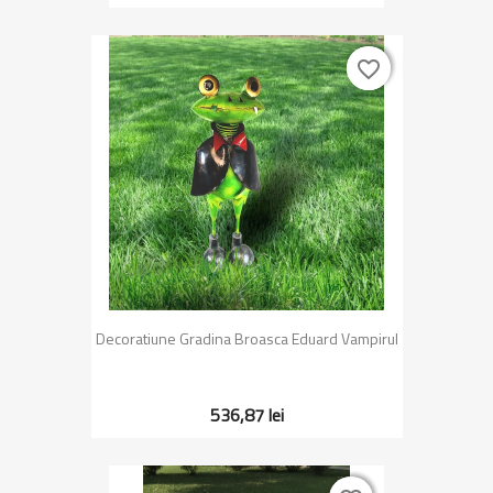
favorite_border
favorite_border
Decoratiune Gradina Broasca Eduard Vampirul
536,87 lei