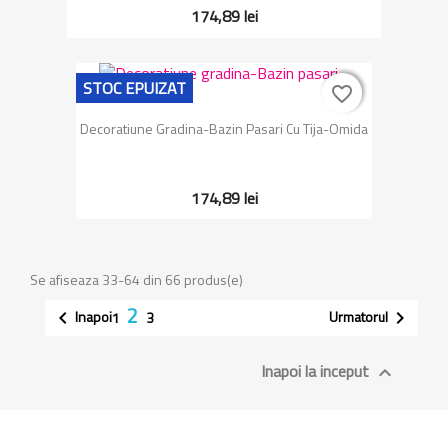
174,89 lei
STOC EPUIZAT
favorite_border
favorite_border
Decoratiune Gradina-Bazin Pasari Cu Tija-Omida
174,89 lei
Se afiseaza 33-64 din 66 produs(e)
2
Inapoi
Urmatorul


1
3
Inapoi la inceput
