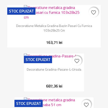
STOC EPUIZAT
favorite_border
favorite_border
Decoratiune Metalica Gradina Bazin Pasari Cu Furnica
103x28x25 Cm
163,71 lei
STOC EPUIZAT
favorite_border
favorite_border
Decoratiune Gradina-Pasare-L-Ursula
687,36 lei
STOC EPUIZAT
favorite_border
favorite_border