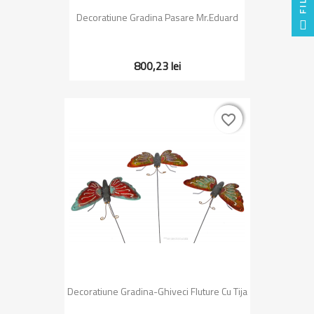
Decoratiune Gradina Pasare Mr.Eduard
800,23 lei
favorite_border
favorite_border
Decoratiune Gradina-Ghiveci Fluture Cu Tija