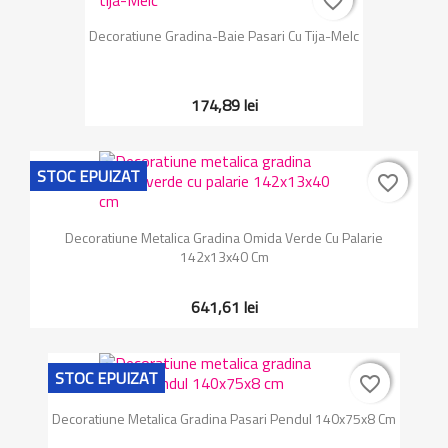
favorite_border
favorite_border
Decoratiune Gradina-Baie Pasari Cu Tija-Melc
174,89 lei
STOC EPUIZAT
favorite_border
favorite_border
Decoratiune Metalica Gradina Omida Verde Cu Palarie
142x13x40 Cm
641,61 lei
STOC EPUIZAT
favorite_border
favorite_border
Decoratiune Metalica Gradina Pasari Pendul 140x75x8 Cm