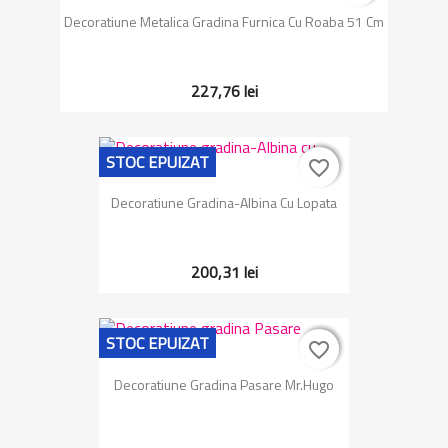
Decoratiune Metalica Gradina Furnica Cu Roaba 51 Cm
227,76 lei
STOC EPUIZAT
favorite_border
favorite_border
Decoratiune Gradina-Albina Cu Lopata
200,31 lei
STOC EPUIZAT
favorite_border
favorite_border
Decoratiune Gradina Pasare Mr.Hugo