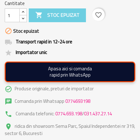
Cantitate

STOC EPUIZAT
favorite_border

Stoc epuizat
Transport rapid in 12-24 ore
local_shipping
Importator unic
grade
Apasa aici si comanda
rapid prin WhatsApp
Produse originale, preturi de importator
check_circle_outline
Comanda prin Whatsapp
0774693198
chat
Comanda telefonic:
0774.693.198
/
031.437.27.14
phone
ridica din showroom Sema Parc, Spaiul Independentei nr 319,
place
sector 6, Bucuresti