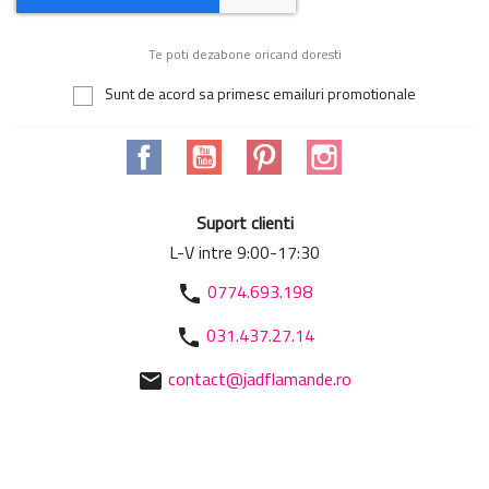
Te poti dezabone oricand doresti
Sunt de acord sa primesc emailuri promotionale
Facebook
YouTube
Pinterest
Instagram
Suport clienti
L-V intre 9:00-17:30
0774.693.198
phone
031.437.27.14
phone
contact@jadflamande.ro
mail