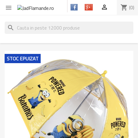

shopping_cart
(0)

search
STOC EPUIZAT