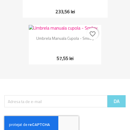
233,56 lei
favorite_border
Umbrela Manuala Cupola - Smiley
57,55 lei