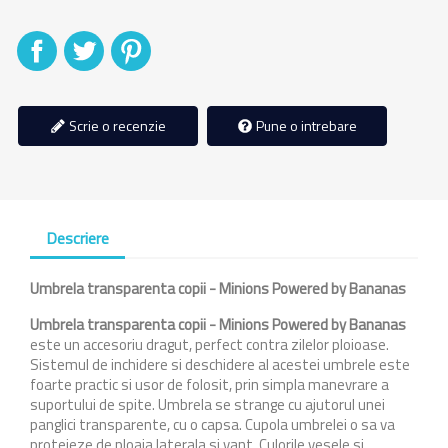
Distribuiti
Tweet
Pinterest
Scrie o recenzie
Pune o intrebare
Descriere
Umbrela transparenta copii - Minions Powered by Bananas
Umbrela transparenta copii - Minions Powered by Bananas
este un accesoriu dragut, perfect contra zilelor ploioase.
Sistemul de inchidere si deschidere al acestei umbrele este
foarte practic si usor de folosit, prin simpla manevrare a
suportului de spite. Umbrela se strange cu ajutorul unei
panglici transparente, cu o capsa. Cupola umbrelei o sa va
protejeze de ploaia laterala si vant. Culorile vesele si