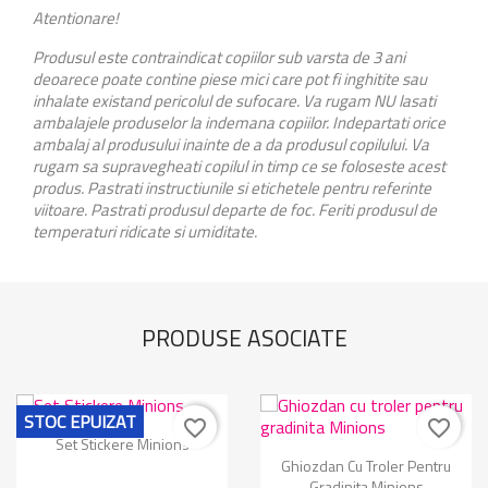
Atentionare!
Produsul este contraindicat copiilor sub varsta de 3 ani
deoarece poate contine piese mici care pot fi inghitite sau
inhalate existand pericolul de sufocare. Va rugam NU lasati
ambalajele produselor la indemana copiilor. Indepartati orice
ambalaj al produsului inainte de a da produsul copilului. Va
rugam sa supravegheati copilul in timp ce se foloseste acest
produs. Pastrati instructiunile si etichetele pentru referinte
viitoare. Pastrati produsul departe de foc. Feriti produsul de
temperaturi ridicate si umiditate.
PRODUSE ASOCIATE
STOC EPUIZAT
favorite_border
favorite_border
Set Stickere Minions
Ghiozdan Cu Troler Pentru
Gradinita Minions