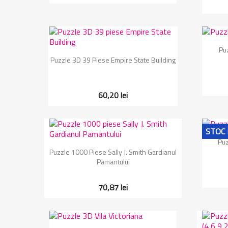
Pu
Vizualizare rapida

Puzzle 3D 39 Piese Empire State Building
60,20 lei
STOC 
Puz
Vizualizare rapida

Puzzle 1000 Piese Sally J. Smith Gardianul
Pamantului
70,87 lei