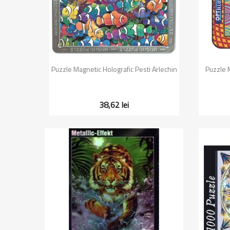
Vizualizare rapida

Puzzle Magnetic Holografic Pesti Arlechin
Puzzle M
38,62 lei