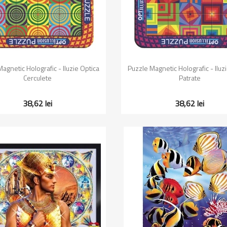
Vizualizare rapida
Vizualizare rapida


agnetic Holografic - Iluzie Optica
Puzzle Magnetic Holografic - Iluz
Cerculete
Patrate
38,62 lei
38,62 lei