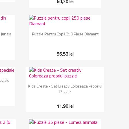
60,20 lei
Vizualizare rapida

 Jungla
Puzzle Pentru Copii 250 Piese Diamant
56,53 lei
eciale
Vizualizare rapida

Kids Create - Set Creativ Coloreaza Propriul
Puzzle
11,90 lei