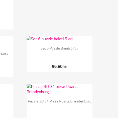
Vizualizare rapida

Set 6 Puzzle Baieti 5 Ani
antera
96,80 lei
Vizualizare rapida

Puzzle 3D 31 Piese Poarta Brandenburg