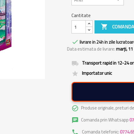
Cantitate

COMANDA

livrare in 24h in zile lucratoar
Data estimata de livrare:
marți, 11
Transport rapid in 12-24 o
local_shipping
Importator unic
grade
Produse originale, preturi 
check_circle_outline
Comanda prin Whatsapp
0
chat
Comanda telefonic:
0774.6
phone