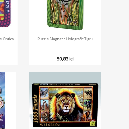
Vizualizare rapida

ie Optica
Puzzle Magnetic Holografic Tigru
50,83 lei