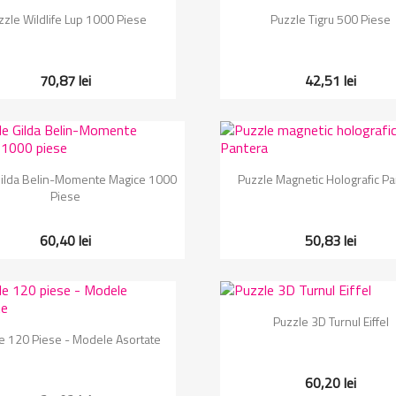
Vizualizare rapida
Vizualizare rapida


zzle Wildlife Lup 1000 Piese
Puzzle Tigru 500 Piese
70,87 lei
42,51 lei
Vizualizare rapida
Vizualizare rapida


Gilda Belin-Momente Magice 1000
Puzzle Magnetic Holografic P
Piese
60,40 lei
50,83 lei
Vizualizare rapida

Puzzle 3D Turnul Eiffel
Vizualizare rapida

e 120 Piese - Modele Asortate
60,20 lei