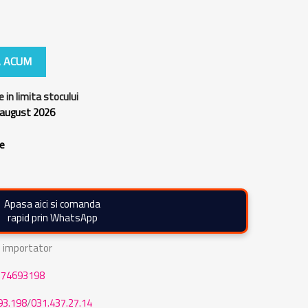
 ACUM
e in limita stocului
 august 2026
re
Apasa aici si comanda
rapid prin WhatsApp
de importator
774693198
93.198
/
031.437.27.14