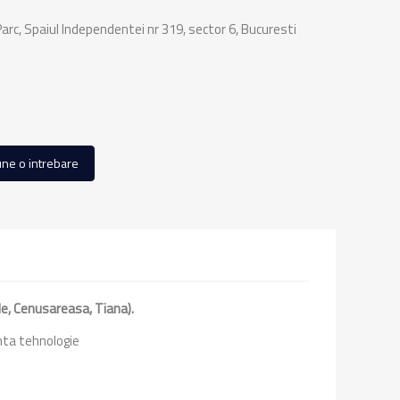
rc, Spaiul Independentei nr 319, sector 6, Bucuresti
ne o intrebare
le, Cenusareasa, Tiana).
nta tehnologie