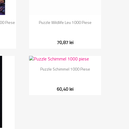
Vizualizare rapida

500 Piese
Puzzle Wildlife Leu 1000 Piese
70,87 lei
Vizualizare rapida

Puzzle Schimmel 1000 Piese
60,40 lei