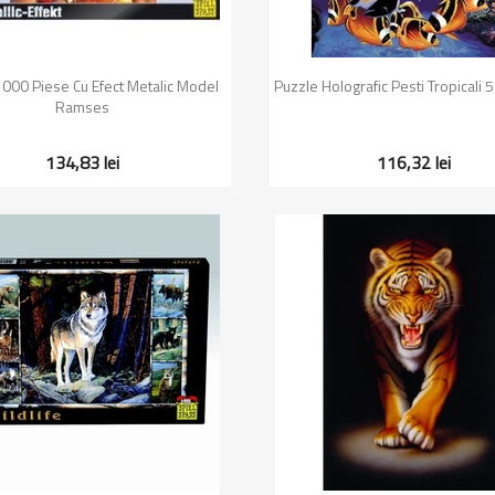
Vizualizare rapida
Vizualizare rapida


000 Piese Cu Efect Metalic Model
Puzzle Holografic Pesti Tropicali 
Ramses
134,83 lei
116,32 lei