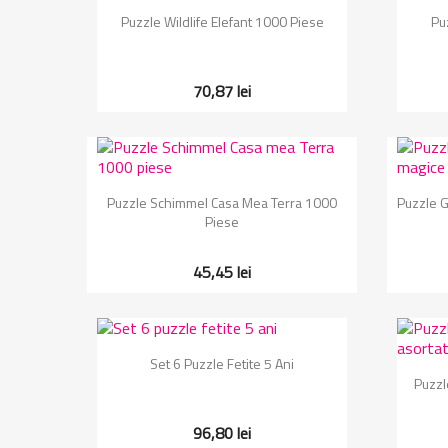
Vizualizare rapida

Puzzle Wildlife Elefant 1000 Piese
Pu
70,87 lei
Vizualizare rapida

Puzzle Schimmel Casa Mea Terra 1000
Puzzle 
Piese
45,45 lei
Vizualizare rapida

Set 6 Puzzle Fetite 5 Ani
Puzzl
96,80 lei