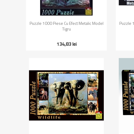
Vizualizare rapida

Puzzle 1000 Piese Cu Efect Metalic Model
Puzzle 1
Tigru
134,83 lei