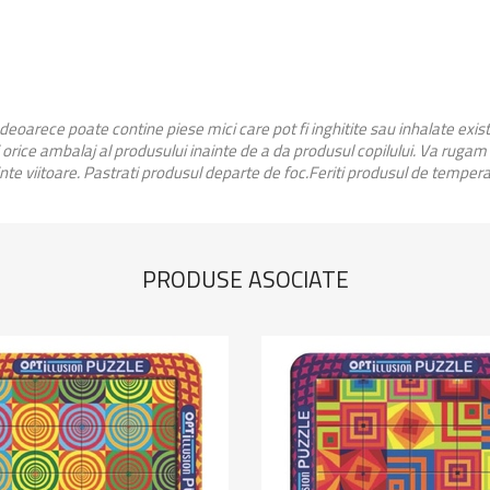
 deoarece poate contine piese mici care pot fi inghitite sau inhalate exi
orice ambalaj al produsului inainte de a da produsul copilului. Va rugam
inte viitoare. Pastrati produsul departe de foc.Feriti produsul de temperat
PRODUSE ASOCIATE