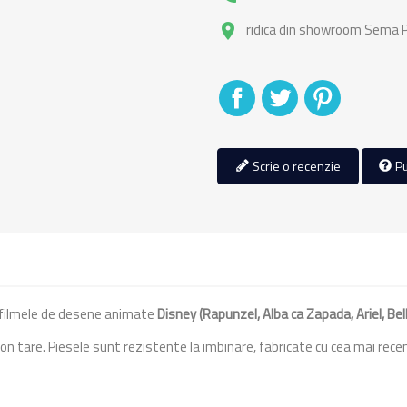
ridica din showroom Sema Pa
place
Distribuiti
Tweet
Pinterest
Scrie o recenzie
Pu
 filmele de desene animate
Disney (Rapunzel, Alba ca Zapada, Ariel, Bel
n tare. Piesele sunt rezistente la imbinare, fabricate cu cea mai rece