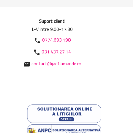
Suport clienti
L-V intre 9:00-17:30
0774.693.198
phone
031.437.27.14
phone
contact@jadflamande.ro
mail