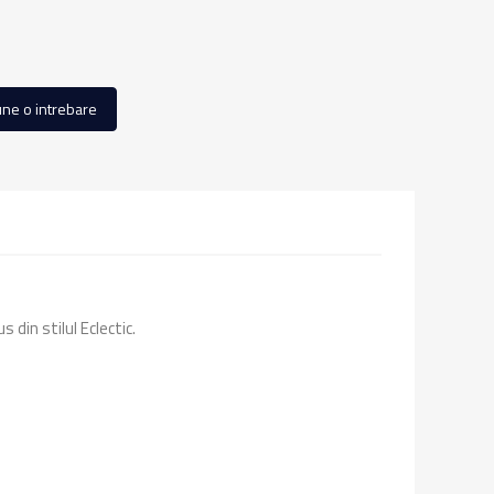
ne o intrebare
din stilul Eclectic.