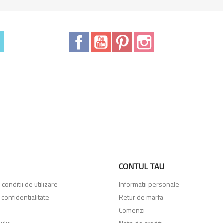
Facebook
YouTube
Pinterest
Instagram
CONTUL TAU
conditii de utilizare
Informatii personale
 confidentialitate
Retur de marfa
Comenzi
ului
Note de credit