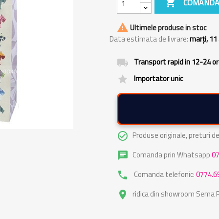

COMANDA

Ultimele produse in stoc
Data estimata de livrare:
marți, 11
Transport rapid in 12-24 o
local_shipping
Importator unic
grade
Produse originale, preturi 
check_circle_outline
Comanda prin Whatsapp
0
chat
Comanda telefonic:
0774.6
phone
ridica din showroom Sema Pa
place