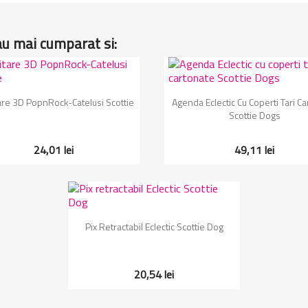
au mai cumparat si:
Vizualizare rapida
Vizualizare rapida


tare 3D PopnRock-Catelusi Scottie
Agenda Eclectic Cu Coperti Tari C
Scottie Dogs
24,01 lei
49,11 lei
Vizualizare rapida

Pix Retractabil Eclectic Scottie Dog
20,54 lei