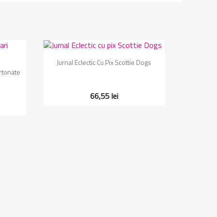
Vizualizare rapida

Jurnal Eclectic Cu Pix Scottie Dogs
artonate
66,55 lei