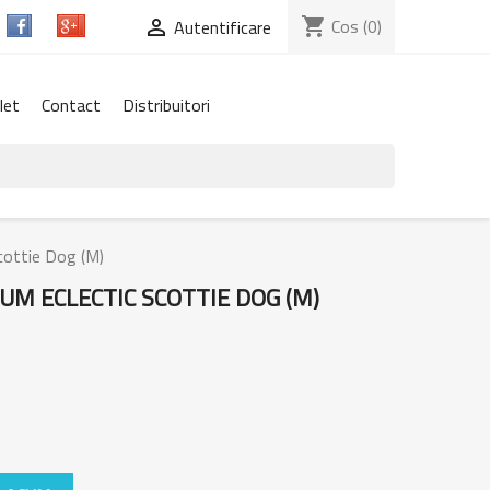
shopping_cart
Cos
(0)

Autentificare
let
Contact
Distribuitori
cottie Dog (M)
M ECLECTIC SCOTTIE DOG (M)