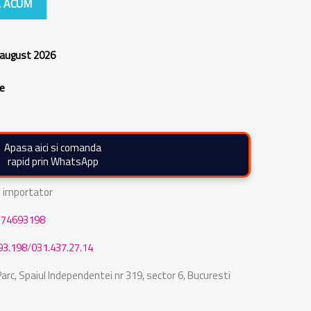
 ACUM
 august 2026
re
Apasa aici si comanda
rapid prin WhatsApp
de importator
774693198
93.198
/
031.437.27.14
rc, Spaiul Independentei nr 319, sector 6, Bucuresti