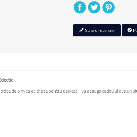
Distribuiti
Tweet
Pinterest
Scrie o recenzie
Pu
Eclectic
tita de o mica eticheta pentru dedicatii, va adauga cadoului dvs un plus 