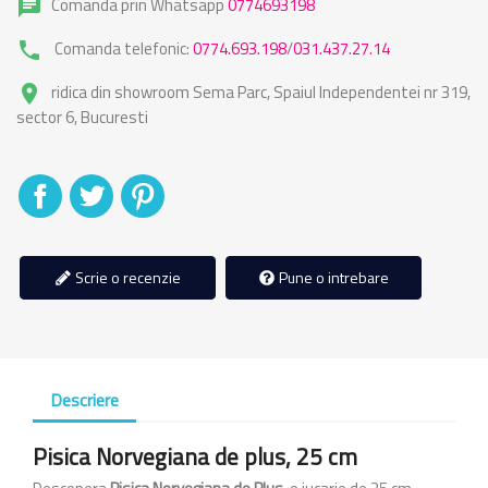
Comanda prin Whatsapp
0774693198
chat
Comanda telefonic:
0774.693.198
/
031.437.27.14
phone
ridica din showroom Sema Parc, Spaiul Independentei nr 319,
place
sector 6, Bucuresti
Distribuiti
Tweet
Pinterest
Scrie o recenzie
Pune o intrebare
Descriere
Pisica Norvegiana de plus, 25 cm