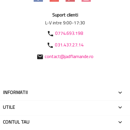
Suport clienti
L-V intre 9:00-17:30
0774.693.198
phone
031.437.27.14
phone
contact@jadflamande.ro
mail
INFORMATII

UTILE

CONTUL TAU
