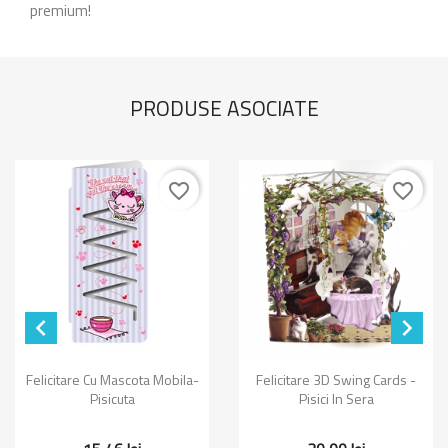
premium!
PRODUSE ASOCIATE
favorite_border
favorite_border


Felicitare Cu Mascota Mobila-
Felicitare 3D Swing Cards -
Pisicuta
Pisici In Sera