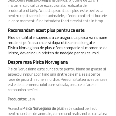
Descopera
Pisica Norvegiana de Plus
, o jucarie de 25 cm
inaltime, cu o calitate exceptionala, realizata de
producatorul
Lelly
. Aceasta pisicuta de plus este perfecta
pentru copiii care iubesc animalele, oferind confort si bucurie
in orice moment, fiind totodata foarte rezistenta in timp.
Recomandam acest plus pentru ca este:
Plus de calitate superioara ce asigura ca pisica va ramane
moale si pufoasa chiar si dupa utilizari indelungate.
Pisica Norvegiana de plus ofera companie si momente de
liniste, devenind un prieten de nadejde pentru cei mici.
Despre rasa Pisica Norvegiana:
Pisica Norvegiana este cunoscuta pentru blana sa groasa si
aspectul impunator, fiind una dintre cele mai rezistente
rase de pisici din zonele nordice. Personalitatea acestei rase
este de asemenea iubitoare si loiala, ceea ce o face un
companion perfect.
Producator:
Lelly
Aceasta
Pisica Norvegiana de plus
este cadoul perfect
pentru iubitorii de animale, combinand realismul cu calitatea