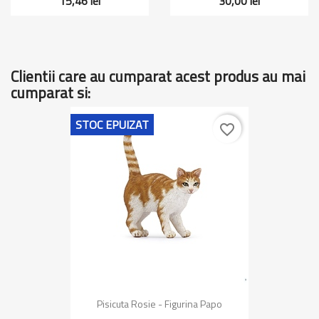
15,46 lei
30,00 lei
Clientii care au cumparat acest produs au mai
cumparat si:
STOC EPUIZAT
favorite_border
Pisicuta Rosie - Figurina Papo