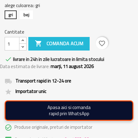
alege culoarea:: gri
gri
bej
Cantitate

COMANDA ACUM
favorite_border

livrare in 24h in zile lucratoare in limita stocului
Data estimata de livrare:
marți, 11 august 2026
Transport rapid in 12-24 ore
local_shipping
Importator unic
grade
Apasa aici si comanda
rapid prin WhatsApp
Produse originale, preturi de importator
check_circle_outline