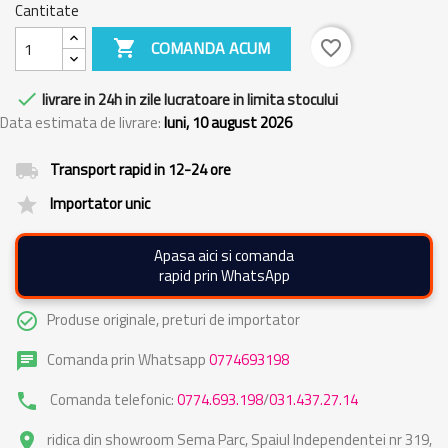
Cantitate

COMANDA ACUM
favorite_border

livrare in 24h in zile lucratoare in limita stocului
Data estimata de livrare:
luni, 10 august 2026
Transport rapid in 12-24 ore
local_shipping
Importator unic
grade
Apasa aici si comanda
rapid prin WhatsApp
Produse originale, preturi de importator
check_circle_outline
Comanda prin Whatsapp
0774693198
chat
Comanda telefonic:
0774.693.198
/
031.437.27.14
phone
ridica din showroom Sema Parc, Spaiul Independentei nr 319,
place