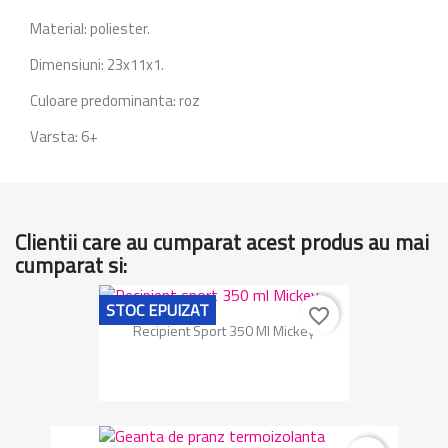
Material: poliester.
Dimensiuni: 23x11x1.
Culoare predominanta: roz
Varsta: 6+
Clientii care au cumparat acest produs au mai
cumparat si:
STOC EPUIZAT
favorite_border
Recipient Sport 350 Ml Mickey