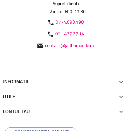
Suport clienti
L-V intre 9:00-17:30
0774.693.198
phone
031.437.27.14
phone
contact@jadflamande.ro
mail
INFORMATII

UTILE

CONTUL TAU
