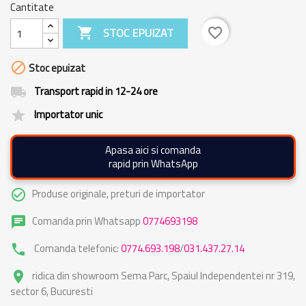
Cantitate

STOC EPUIZAT
favorite_border

Stoc epuizat
Transport rapid in 12-24 ore
local_shipping
Importator unic
grade
Apasa aici si comanda
rapid prin WhatsApp
Produse originale, preturi de importator
check_circle_outline
Comanda prin Whatsapp
0774693198
chat
Comanda telefonic:
0774.693.198
/
031.437.27.14
phone
ridica din showroom Sema Parc, Spaiul Independentei nr 319,
place
sector 6, Bucuresti