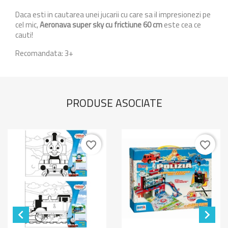
Daca esti in cautarea unei jucarii cu care sa il impresionezi pe
cel mic,
Aeronava super sky cu frictiune 60 cm
este cea ce
cauti!
Recomandata: 3+
PRODUSE ASOCIATE
favorite_border
favorite_border

