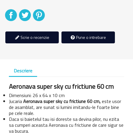
Distribuiti
Tweet
Pinterest
Scrie o recenzie
Pune o intrebare
Descriere
Aeronava super sky cu frictiune 60 cm
Dimensiuni: 26 x 64 x 10 cm
Jucaria
Aeronava super sky cu frictiune 60 cm,
este usor
de asamblat, are sunat si lumini imitandu-le foarte bine
pe cele reale.
Daca si baietelul tau isi doreste sa devina pilor, nu ezita
sa cumperi aceasta Aeronava cu frictiune de care sigur se
va bucura.