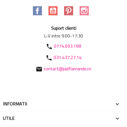
Facebook
YouTube
Pinterest
Instagram
Suport clienti
L-V intre 9:00-17:30
0774.693.198
phone
031.437.27.14
phone
contact@jadflamande.ro
mail
INFORMATII

UTILE
