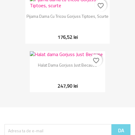
favorite_border
Pijama Dama Cu Tricou Gorjuss Tiptoes, Scurte
176,52 lei
favorite_border
Halat Dama Gorjuss Just Because
247,90 lei