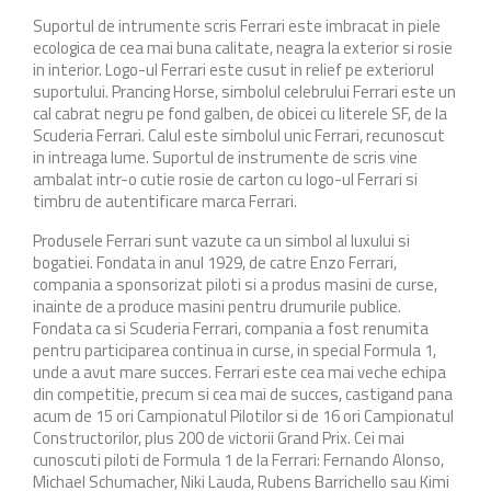
Suportul de intrumente scris Ferrari este imbracat in piele
ecologica de cea mai buna calitate, neagra la exterior si rosie
in interior. Logo-ul Ferrari este cusut in relief pe exteriorul
suportului.
Prancing Horse, simbolul celebrului Ferrari este un
cal cabrat negru pe fond galben, de obicei cu literele SF, de la
Scuderia Ferrari. Calul este simbolul unic Ferrari, recunoscut
in intreaga lume. Suportul de instrumente de scris vine
ambalat intr-o cutie rosie de carton cu logo-ul Ferrari si
timbru de autentificare marca Ferrari.
Produsele Ferrari sunt vazute ca un simbol al luxului si
bogatiei. Fondata in anul 1929, de catre Enzo Ferrari,
compania a sponsorizat piloti si a produs masini de curse,
inainte de a produce masini pentru drumurile publice.
Fondata ca si Scuderia Ferrari, compania a fost renumita
pentru participarea continua in curse, in special Formula 1,
unde a avut mare succes. Ferrari este cea mai veche echipa
din competitie, precum si cea mai de succes, castigand pana
acum de 15 ori Campionatul Pilotilor si de 16 ori Campionatul
Constructorilor, plus 200 de victorii Grand Prix. Cei mai
cunoscuti piloti de Formula 1 de la Ferrari:
Fernando Alonso
,
Michael Schumacher
, Niki Lauda,
Rubens Barrichello
sau
Kimi