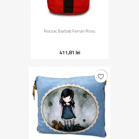
Rucsac Barbati Ferrari Rosu
411,81 lei
favorite_border