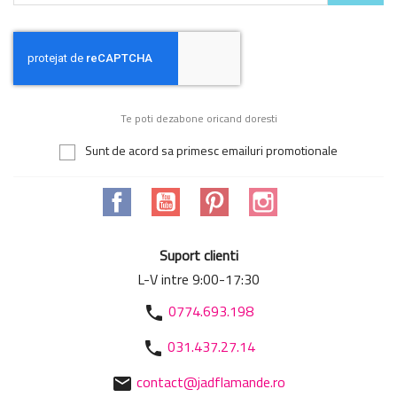
Te poti dezabone oricand doresti
Sunt de acord sa primesc emailuri promotionale
Facebook
YouTube
Pinterest
Instagram
Suport clienti
L-V intre 9:00-17:30
0774.693.198
phone
031.437.27.14
phone
contact@jadflamande.ro
mail