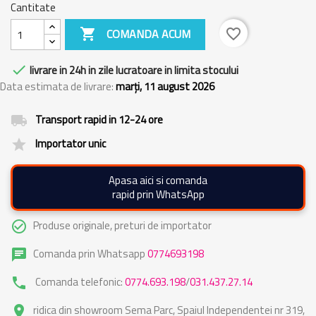
Cantitate

COMANDA ACUM
favorite_border

livrare in 24h in zile lucratoare in limita stocului
Data estimata de livrare:
marți, 11 august 2026
Transport rapid in 12-24 ore
local_shipping
Importator unic
grade
Apasa aici si comanda
rapid prin WhatsApp
Produse originale, preturi de importator
check_circle_outline
Comanda prin Whatsapp
0774693198
chat
Comanda telefonic:
0774.693.198
/
031.437.27.14
phone
ridica din showroom Sema Parc, Spaiul Independentei nr 319,
place